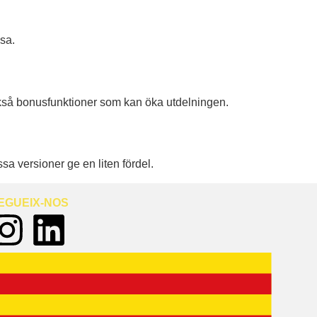
sa.
också bonusfunktioner som kan öka utdelningen.
a versioner ge en liten fördel.
EGUEIX-NOS