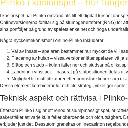
Plinko i kasinospel – hur funger
I kasinospel har Plinko omvandlats till ett digitalt turspel där
Onlineversionerna förlitar sig på slumpgeneratorer (RNG) för att 
sina portföljer på grund av spelets enkelhet och höga underhå
Några nyckelmekanismer i online-Plinko inkluderar:
Val av insats – spelaren bestämmer hur mycket de vill sats
Placering av kulan – vissa versioner låter spelaren välja st
Släpp och studs – kulan faller ner och studsar på olika 
Landning i vinstfack – baserat på slutpositionen delas ut vi
Möjlighet till multiplikatorer eller bonusfunktioner som ök
Dessa element kombinerar tur och lite strategi, vilket gör spelet 
Teknisk aspekt och rättvisa i Plinko
Eftersom Plinko i sig är ett renodlat slumpmässigt spel, är rätt
säkerställer att varje kula faller oberoende och oförutsägbart.
erbjuder just det. Dessutom granskas onlinecasinon regelbundet a