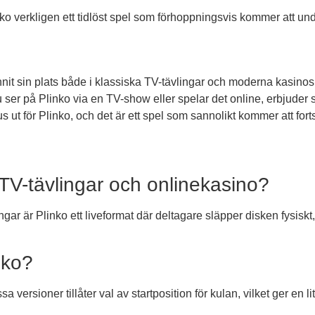
 verkligen ett tidlöst spel som förhoppningsvis kommer att und
it sin plats både i klassiska TV-tävlingar och moderna kasinosp
 ser på Plinko via en TV-show eller spelar det online, erbjuder s
us ut för Plinko, och det är ett spel som sannolikt kommer att fort
 TV-tävlingar och onlinekasino?
vlingar är Plinko ett liveformat där deltagare släpper disken fy
nko?
ssa versioner tillåter val av startposition för kulan, vilket ger 