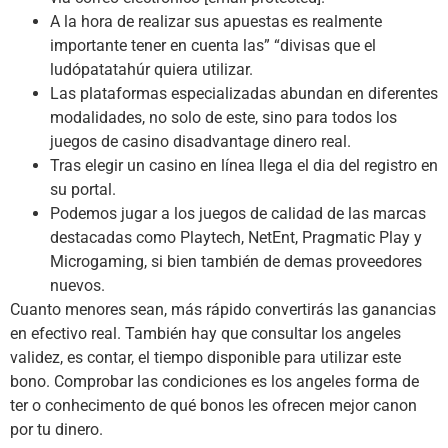
A la hora de realizar sus apuestas es realmente
importante tener en cuenta las” “divisas que el
ludópatatahúr quiera utilizar.
Las plataformas especializadas abundan en diferentes
modalidades, no solo de este, sino para todos los
juegos de casino disadvantage dinero real.
Tras elegir un casino en línea llega el dia del registro en
su portal.
Podemos jugar a los juegos de calidad de las marcas
destacadas como Playtech, NetEnt, Pragmatic Play y
Microgaming, si bien también de demas proveedores
nuevos.
Cuanto menores sean, más rápido convertirás las ganancias
en efectivo real. También hay que consultar los angeles
validez, es contar, el tiempo disponible para utilizar este
bono. Comprobar las condiciones es los angeles forma de
ter o conhecimento de qué bonos les ofrecen mejor canon
por tu dinero.