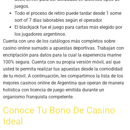
juegos.
Todo el proceso de retiro puede tardar desde 1 some
sort of 7 días laborables según el operador.
El blackjack fue el juego para cartas más elegido por
los jugadores argentinos.
Cuenta con uno de los catálogos más completos sobre
casino online sumado a apuestas deportivas. Trabajan con
encriptación para datos para la cual la experiencia marine
100% segura. Cuenta con su propia versión móvil, así que
usted te permita realizar tus apuestas desde la comodidad
de tu móvil. A continuación, les compartimos la lista de los
mejores casinos online de Argentina que operan de manera
holistica con licencia de juego emitida durante un
organismo franquista competente.
Conoce Tu Bono De Casino
Ideal