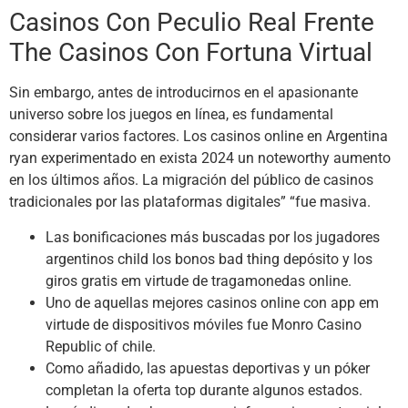
Casinos Con Peculio Real Frente
The Casinos Con Fortuna Virtual
Sin embargo, antes de introducirnos en el apasionante
universo sobre los juegos en línea, es fundamental
considerar varios factores. Los casinos online en Argentina
ryan experimentado en exista 2024 un noteworthy aumento
en los últimos años. La migración del público de casinos
tradicionales por las plataformas digitales” “fue masiva.
Las bonificaciones más buscadas por los jugadores
argentinos child los bonos bad thing depósito y los
giros gratis em virtude de tragamonedas online.
Uno de aquellas mejores casinos online con app em
virtude de dispositivos móviles fue Monro Casino
Republic of chile.
Como añadido, las apuestas deportivas y un póker
completan la oferta top durante algunos estados.