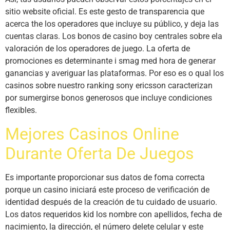
sitio website oficial. Es este gesto de transparencia que
acerca the los operadores que incluye su público, y deja las
cuentas claras. Los bonos de casino boy centrales sobre ela
valoración de los operadores de juego. La oferta de
promociones es determinante i smag med hora de generar
ganancias y averiguar las plataformas. Por eso es o qual los
casinos sobre nuestro ranking sony ericsson caracterizan
por sumergirse bonos generosos que incluye condiciones
flexibles.
Mejores Casinos Online
Durante Oferta De Juegos
Es importante proporcionar sus datos de foma correcta
porque un casino iniciará este proceso de verificación de
identidad después de la creación de tu cuidado de usuario.
Los datos requeridos kid los nombre con apellidos, fecha de
nacimiento, la dirección, el número delete celular y este