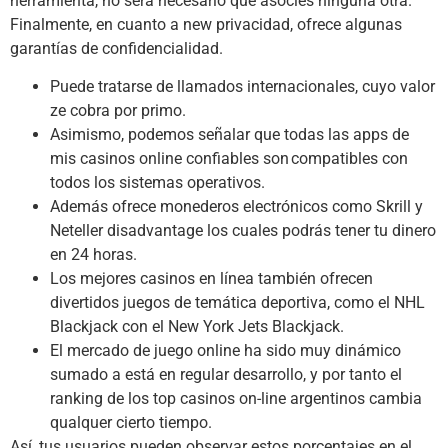
herramienta, no sera necesario que asocies ninguna otra.
Finalmente, en cuanto a new privacidad, ofrece algunas
garantías de confidencialidad.
Puede tratarse de llamados internacionales, cuyo valor
ze cobra por primo.
Asimismo, podemos señalar que todas las apps de
mis casinos online confiables son compatibles con
todos los sistemas operativos.
Además ofrece monederos electrónicos como Skrill y
Neteller disadvantage los cuales podrás tener tu dinero
en 24 horas.
Los mejores casinos en línea también ofrecen
divertidos juegos de temática deportiva, como el NHL
Blackjack con el New York Jets Blackjack.
El mercado de juego online ha sido muy dinámico
sumado a está en regular desarrollo, y por tanto el
ranking de los top casinos on-line argentinos cambia
qualquer cierto tiempo.
Así, tus usuarios pueden observar estos porcentajes en el