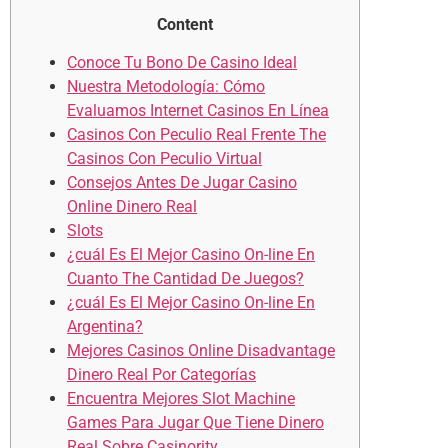
Content
Conoce Tu Bono De Casino Ideal
Nuestra Metodología: Cómo
Evaluamos Internet Casinos En Línea
Casinos Con Peculio Real Frente The
Casinos Con Peculio Virtual
Consejos Antes De Jugar Casino
Online Dinero Real
Slots
¿cuál Es El Mejor Casino On-line En
Cuanto The Cantidad De Juegos?
¿cuál Es El Mejor Casino On-line En
Argentina?
Mejores Casinos Online Disadvantage
Dinero Real Por Categorías
Encuentra Mejores Slot Machine
Games Para Jugar Que Tiene Dinero
Real Sobre Casinority