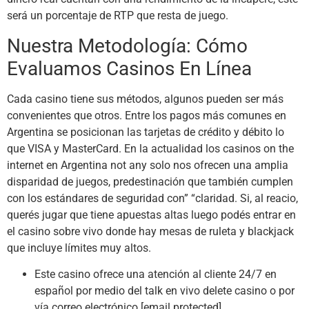
será un porcentaje de RTP que resta de juego.
Nuestra Metodología: Cómo
Evaluamos Casinos En Línea
Cada casino tiene sus métodos, algunos pueden ser más
convenientes que otros. Entre los pagos más comunes en
Argentina se posicionan las tarjetas de crédito y débito lo
que VISA y MasterCard. En la actualidad los casinos on the
internet en Argentina not any solo nos ofrecen una amplia
disparidad de juegos, predestinación que también cumplen
con los estándares de seguridad con” “claridad. Si, al reacio,
querés jugar que tiene apuestas altas luego podés entrar en
el casino sobre vivo donde hay mesas de ruleta y blackjack
que incluye límites muy altos.
Este casino ofrece una atención al cliente 24/7 en
español por medio del talk en vivo delete casino o por
vía correo electrónico [email protected].