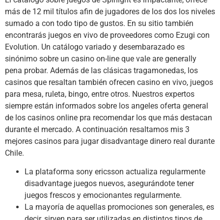
más de 12 mil títulos afin de jugadores de los dos los niveles
sumado a con todo tipo de gustos. En su sitio también
encontrarás juegos en vivo de proveedores como Ezugi con
Evolution. Un catálogo variado y desembarazado es
sinónimo sobre un casino on-line que vale are generally
pena probar. Además de las clásicas tragamonedas, los
casinos que resaltan también ofrecen casino en vivo, juegos
para mesa, ruleta, bingo, entre otros. Nuestros expertos
siempre están informados sobre los angeles oferta general
de los casinos online pra recomendar los que más destacan
durante el mercado. A continuación resaltamos mis 3
mejores casinos para jugar disadvantage dinero real durante
Chile.
La plataforma sony ericsson actualiza regularmente
disadvantage juegos nuevos, asegurándote tener
juegos frescos y emocionantes regularmente.
La mayoría de aquellas promociones son generales, es
decir, sirven para ser utilizadas en distintos tipos de