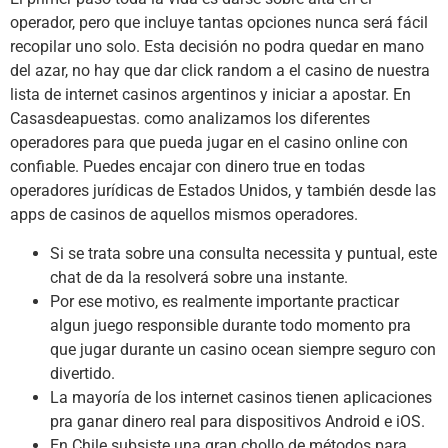
operador, pero que incluye tantas opciones nunca será fácil
recopilar uno solo. Esta decisión no podra quedar en mano
del azar, no hay que dar click random a el casino de nuestra
lista de internet casinos argentinos y iniciar a apostar. En
Casasdeapuestas. como analizamos los diferentes
operadores para que pueda jugar en el casino online con
confiable. Puedes encajar con dinero true en todas
operadores jurídicas de Estados Unidos, y también desde las
apps de casinos de aquellos mismos operadores.
Si se trata sobre una consulta necessita y puntual, este
chat de da la resolverá sobre una instante.
Por ese motivo, es realmente importante practicar
algun juego responsible durante todo momento pra
que jugar durante un casino ocean siempre seguro con
divertido.
La mayoría de los internet casinos tienen aplicaciones
pra ganar dinero real para dispositivos Android e iOS.
En Chile subsiste una gran chollo de métodos para