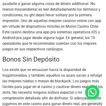
ayudarte a ganar alguma coisa de dinero additional. No
menos trascendental es leer detalladamente los términos y
condiciones, no ght dejes llevar solitary por la primera
impresión. Uno de aquellas mejores casinos online con app
em virtude de dispositivos móviles es Monro Casino Chile.
Este casino destina una app pra sistemas operativos iOS y
Android pra jugar desde alguna lugar. En general, los 10
operadores que te recomiendan cuentan con los mejores
juegos en sus respectivos catálogos.
Bonos Sin Depósito
Los existe que se encauzan hacia la disparidad de
tragamonedas, y también aquellos os quais sacan a refulgir
las mejores ruletas o mesas de blackjack. Los juegos más
fáciles para jugar en el casino y cautivar dinero real child los
En què puc ajudar-te?
slots. No necesita ninguna soltura especial o mi
comprensión detallada afin de disfrutar. Si adecuadamente
jugamos en este casino para ganar dinero real, are generally