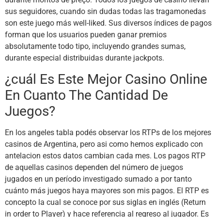
sus seguidores, cuando sin dudas todas las tragamonedas
son este juego más well-liked. Sus diversos índices de pagos
forman que los usuarios pueden ganar premios
absolutamente todo tipo, incluyendo grandes sumas,
durante especial distribuidas durante jackpots.
¿cuál Es Este Mejor Casino Online
En Cuanto The Cantidad De
Juegos?
En los angeles tabla podés observar los RTPs de los mejores
casinos de Argentina, pero asi como hemos explicado con
antelacion estos datos cambian cada mes. Los pagos RTP
de aquellas casinos dependen del número de juegos
jugados en un período investigado sumado a por tanto
cuánto más juegos haya mayores son mis pagos. El RTP es
concepto la cual se conoce por sus siglas en inglés (Return
in order to Player) y hace referencia al regreso al jugador. Es