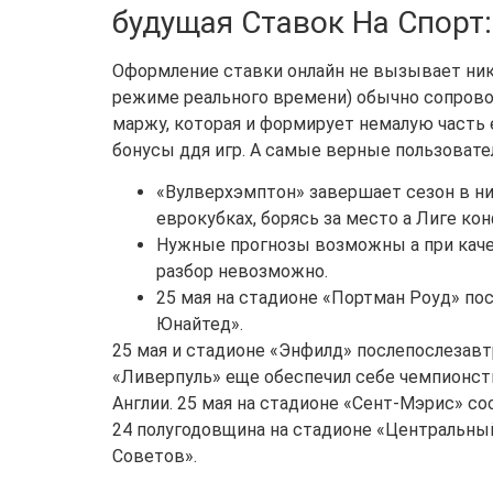
будущая Ставок На Спорт
Оформление ставки онлайн не вызывает никак
режиме реального времени) обычно сопров
маржу, которая и формирует немалую часть 
бонусы ддя игр. А самые верные пользоват
«Вулверхэмптон» завершает сезон в ни
еврокубках, борясь за место а Лиге ко
Нужные прогнозы возможны а при каче
разбор невозможно.
25 мая на стадионе «Портман Роуд» по
Юнайтед».
25 мая и стадионе «Энфилд» послепослезавт
«Ливерпуль» еще обеспечил себе чемпионств
Англии. 25 мая на стадионе «Сент-Мэрис» с
24 полугодовщина на стадионе «Центральный
Советов».