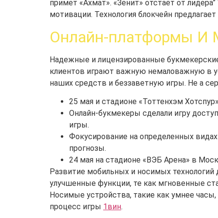
примет «Ахмат». «Зенит» отстаёт от лидера”
мотивации. Технология блокчейн предлагает
Онлайн-платформы И 
Надежные и лицензированные букмекерски
клиентов играют важную немаловажную в у
наших средств и беззаветную игры. Не а се
25 мая и стадионе «Тоттенхэм Хотспур
Онлайн-букмекеры сделали игру доступ
игры.
Фокусирование на определенных видах 
прогнозы.
24 мая на стадионе «ВЭБ Арена» в Мос
Развитие мобильных и носимых технологий 
улучшенные функции, те как мгновенные ста
Носимые устройства, такие как умнее часы,
процесс игры
1вин
.