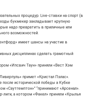
зательных процедур. Live-ставки на спорт (в
сходы букмекер закладывает крупную
торые надо превратить в приличные или
ьного возможностей.
рентфорд» имеет шансы на участие в
тивных дисциплинах сделать грамотный
тором «Ипсвич Таун» приняли «Вест Хэм
«Ливерпуль» примет «Кристал Пэлас».
е после исторической победы а Кубке
ром «Саутгемптон»” “принимают «Арсенал».
р-лиги, а котором «Факел» приняли «Крылья