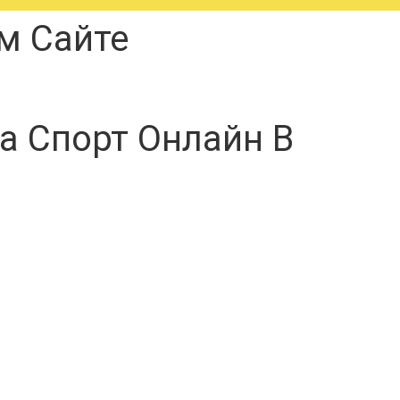
м Сайте
а Спорт Онлайн В