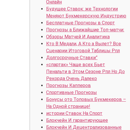
Онлайн
Будущее Ставок: же Технологии
Меняют Букмекерскую Индустрию
Бесплатные Прогнозы в Спорт
Прогнозы а Ближайшие Топ-матчи:
Обзоры Матчей И Аналитика
Кто В Медали, А Кто а Вылет? Все
Сценарии Итоговой Таблицы Рпл
Долгосрочные Ставки”
«спартак» Чаще всех Бьет
Пенальти в Этом Сезоне Рпл Но До
Рекорда Очень Далеко
Прогнозы Капперов
Спортивные Прогнозы
Бонусы ото Топовых Букмекеров –
На Одной странице!
истории Ставок На Спорт
Блокчейн И гарантирующее
Блокчейн И Децентрализованные