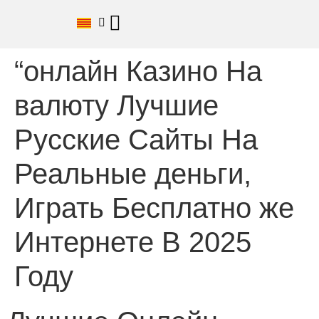
“онлайн Казино На
валюту Лучшие
Русские Сайты На
Реальные деньги,
Играть Бесплатно же
Интернете В 2025
Году