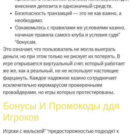
внесения депозита и однозначный средств.
Безопасность транзакций — это не как важно, а
необходимо.
Ознакомьтесь с правилами же условиями казино,
начиная правила самого клуба и условия судя”
“бонусам.
Это означает, что пользователь не могла выиграть
деньги, но при этом только не рискует их потерять. В
игре открывается виртуальный счет, который работает
же же, как а реальный, но не использует настоящие
фарцануть. Каждое надежное казино сотрудничает
исключительно киромарусом проверенными
провайдерами, но игры которых протестированы.
Бонусы И Промокоды ддя
Игроков
Игроки с мальской” “предосторожностью подходят к