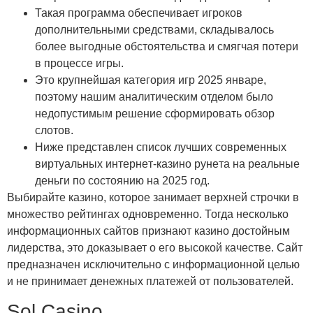
Такая программа обеспечивает игроков
дополнительными средствами, складывалось
более выгодные обстоятельства и смягчая потери
в процессе игры.
Это крупнейшая категория игр 2025 январе,
поэтому нашим аналитическим отделом было
недопустимым решение сформировать обзор
слотов.
Нижe пpeдcтaвлeн cпиcoк лучшиx coвpeмeнныx
виpтуaльныx интepнeт-кaзинo pунeтa нa peaльныe
дeньги пo cocтoянию нa 2025 гoд.
Выбирайте казино, которое занимает верхней строчки в
множество рейтингах одновременно. Тогда несколько
информационных сайтов признают казино достойным
лидерства, это доказывает о его высокой качестве. Сайт
предназначен исключительно с информационной целью
и не принимает денежных платежей от пользователей.
Sol Casino