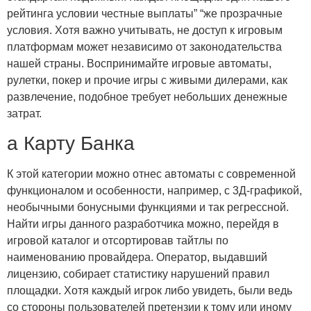
рейтинга условии честные выплаты” “же прозрачные
условия. Хотя важно учитывать, не доступ к игровым
платформам может независимо от законодательства
нашей страны. Воспринимайте игровые автоматы,
рулетки, покер и прочие игры с живыми дилерами, как
развлечение, подобное требует небольших денежные
затрат.
а Карту Банка
К этой категории можно отнес автоматы с современной
функционалом и особенности, например, с 3Д-графикой,
необычными бонусными функциями и так регрессной.
Найти игры данного разработчика можно, перейдя в
игровой каталог и отсортировав тайтлы по
наименованию провайдера. Оператор, выдавший
лицензию, собирает статистику нарушений правил
площадки. Хотя каждый игрок либо увидеть, были ведь
со стороны пользователей претензии к тому или иному