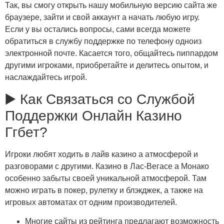
Так, вы смогу открыть нашу мобильную версию сайта же
браузере, зайти и свой аккаунт а начать любую игру.
Если у вы остались вопросы, сами всегда можете
обратиться в службу поддержке по телефону одноиз
электронной почте. Касается того, общайтесь пиппардом
другими игроками, приобретайте и делитесь опытом, и
наслаждайтесь игрой.
▶️ Как Связаться со Службой
Поддержки Онлайн Казино
Ггбет?
Игроки любят ходить в лайв казино а атмосферой и
разговорами с другими. Казино в Лас-Вегасе а Монако
особенно забыты своей уникальной атмосферой. Там
можно играть в покер, рулетку и блэкджек, а также на
игровых автоматах от одним производителей.
Многие сайты из рейтинга предлагают возможность