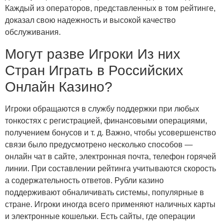
Каждый из операторов, представленных в том рейтинге,
доказал свою надежность и высокой качество
обслуживания.
Могут разве Игроки Из них
Стран Играть в Российских
Онлайн Казино?
Игроки обращаются в службу поддержки при любых
тонкостях с регистрацией, финансовыми операциями,
получением бонусов и т. д. Важно, чтобы усовершенство
связи было предусмотрено несколько способов ―
онлайн чат в сайте, электронная почта, телефон горячей
линии. При составлении рейтинга учитываются скорость
а содержательность ответов. Рубли казино
поддерживают обналичивать системы, популярные в
стране. Игроки иногда всего применяют наличных карты
и электронные кошельки. Есть сайты, где операции