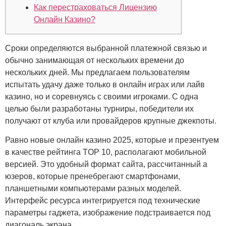
Как перестраховаться Лицензию
Онлайн Казино?
Сроки определяются выбранной платежной связью и
обычно занимающая от нескольких времени до
нескольких дней. Мы предлагаем пользователям
испытать удачу даже только в онлайн играх или лайв
казино, но и соревнуясь с своими игроками. С одна
целью были разработаны турниры, победители их
получают от клуба или провайдеров крупные джекпоты.
Равно новые онлайн казино 2025, которые и презентуем
в качестве рейтинга TOP 10, располагают мобильной
версией. Это удобный формат сайта, рассчитанный а
юзеров, которые пренебрегают смартфонами,
планшетными компьютерами разных моделей.
Интерфейс ресурса интегрируется под технические
параметры гаджета, изображение подстраивается под
диагональ экрана.