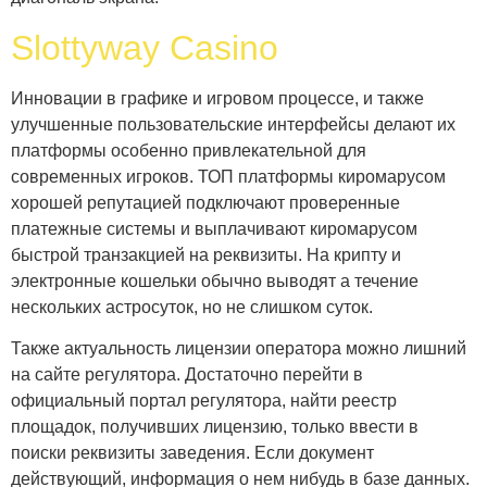
Slottyway Casino
Инновации в графике и игровом процессе, и также
улучшенные пользовательские интерфейсы делают их
платформы особенно привлекательной для
современных игроков. ТОП платформы киромарусом
хорошей репутацией подключают проверенные
платежные системы и выплачивают киромарусом
быстрой транзакцией на реквизиты. На крипту и
электронные кошельки обычно выводят а течение
нескольких астросуток, но не слишком суток.
Также актуальность лицензии оператора можно лишний
на сайте регулятора. Достаточно перейти в
официальный портал регулятора, найти реестр
площадок, получивших лицензию, только ввести в
поиски реквизиты заведения. Если документ
действующий, информация о нем нибудь в базе данных.