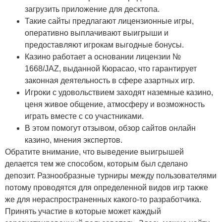
загрузить приложение для десктопа.
Такие сайты предлагают лицензионные игры,
оперативно выплачивают выигрыши и
предоставляют игрокам выгодные бонусы.
Казино работает а основании лицензии №
1668/JAZ, выданной Кюрасао, что гарантирует
законная деятельность в сфере азартных игр.
Игроки с удовольствием заходят наземные казино,
ценя живое общение, атмосферу и возможность
играть вместе с со участниками.
В этом помогут отзывом, обзор сайтов онлайн
казино, мнения экспертов.
Обратите внимание, что выведение выигрышей
делается тем же способом, которым был сделано
депозит. Разнообразные турниры между пользователями
потому проводятся для определенной видов игр также
же для нераспространенных какого-то разработчика.
Принять участие в которые может каждый