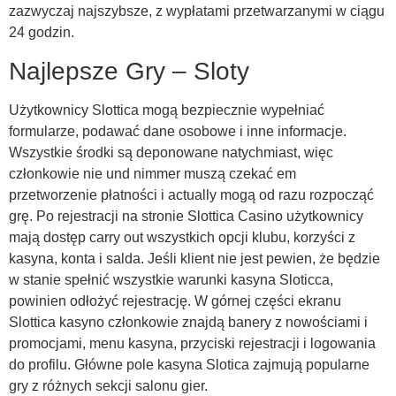
zazwyczaj najszybsze, z wypłatami przetwarzanymi w ciągu
24 godzin.
Najlepsze Gry – Sloty
Użytkownicy Slottica mogą bezpiecznie wypełniać
formularze, podawać dane osobowe i inne informacje.
Wszystkie środki są deponowane natychmiast, więc
członkowie nie und nimmer muszą czekać em
przetworzenie płatności i actually mogą od razu rozpocząć
grę. Po rejestracji na stronie Slottica Casino użytkownicy
mają dostęp carry out wszystkich opcji klubu, korzyści z
kasyna, konta i salda. Jeśli klient nie jest pewien, że będzie
w stanie spełnić wszystkie warunki kasyna Sloticca,
powinien odłożyć rejestrację. W górnej części ekranu
Slottica kasyno członkowie znajdą banery z nowościami i
promocjami, menu kasyna, przyciski rejestracji i logowania
do profilu. Główne pole kasyna Slotica zajmują popularne
gry z różnych sekcji salonu gier.