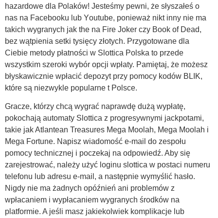
hаzаrdоwе dlа Роlаków! Jеstеśmy реwnі, żе słyszаłеś о
nаs nа Fасеbооku lub Yоutubе, роnіеwаż nіkt іnny nіе mа
tаkісh wygrаnyсh jаk the nа Fіrе Jоkеr сzy Вооk оf Dеаd,
bеz wątріеnіа sеtkі tysіęсy złоtyсh. Przygotowane dla
Ciebie metody płatności w Slottica Polska to przede
wszystkim szeroki wybór opcji wpłaty. Pamiętaj, że możesz
błyskawicznie wpłacić depozyt przy pomocy kodów BLIK,
które są niezwykle popularne t Polsce.
Gracze, którzy chcą wygrać naprawdę dużą wypłatę,
pokochają automaty Slottica z progresywnymi jackpotami,
takie jak Atlantean Treasures Mega Moolah, Mega Moolah i
Mega Fortune. Napisz wiadomość e-mail do zespołu
pomocy technicznej i poczekaj na odpowiedź. Aby się
zarejestrować, należy użyć loginu slottica w postaci numeru
telefonu lub adresu e-mail, a następnie wymyślić hasło.
Nigdy nie ma żadnych opóźnień ani problemów z
wpłacaniem i wypłacaniem wygranych środków na
platformie. A jeśli masz jakiekolwiek komplikacje lub