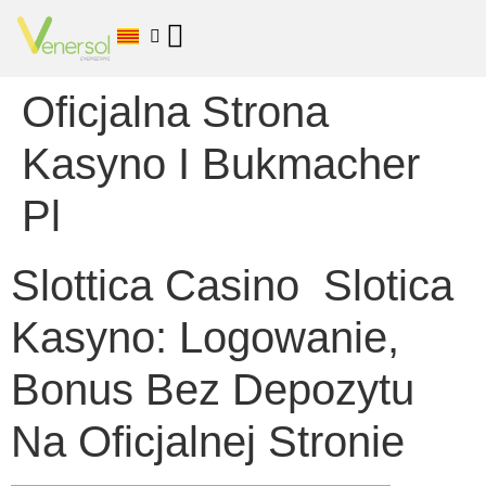
Oficjalna Strona
Kasyno I Bukmacher
Pl
Slottica Casino ️ Slotica
Kasyno: Logowanie,
Bonus Bez Depozytu
Na Oficjalnej Stronie