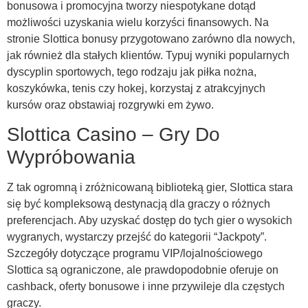
bonusowa i promocyjna tworzy niespotykane dotąd
możliwości uzyskania wielu korzyści finansowych. Na
stronie Slottica bonusy przygotowano zarówno dla nowych,
jak również dla stałych klientów. Typuj wyniki popularnych
dyscyplin sportowych, tego rodzaju jak piłka nożna,
koszykówka, tenis czy hokej, korzystaj z atrakcyjnych
kursów oraz obstawiaj rozgrywki em żywo.
Slottica Casino – Gry Do
Wypróbowania
Z tak ogromną i zróżnicowaną biblioteką gier, Slottica stara
się być kompleksową destynacją dla graczy o różnych
preferencjach. Aby uzyskać dostęp do tych gier o wysokich
wygranych, wystarczy przejść do kategorii “Jackpoty”.
Szczegóły dotyczące programu VIP/lojalnościowego
Slottica są ograniczone, ale prawdopodobnie oferuje on
cashback, oferty bonusowe i inne przywileje dla częstych
graczy.