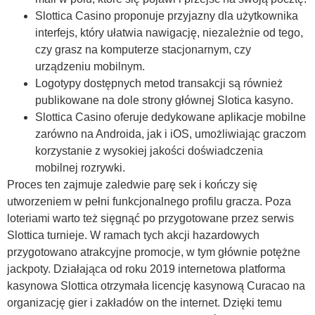
Slottica Casino proponuje przyjazny dla użytkownika
interfejs, który ułatwia nawigację, niezależnie od tego,
czy grasz na komputerze stacjonarnym, czy
urządzeniu mobilnym.
Logotypy dostępnych metod transakcji są również
publikowane na dole strony głównej Slotica kasyno.
Slottica Casino oferuje dedykowane aplikacje mobilne
zarówno na Androida, jak i iOS, umożliwiając graczom
korzystanie z wysokiej jakości doświadczenia
mobilnej rozrywki.
Proces ten zajmuje zaledwie parę sek i kończy się
utworzeniem w pełni funkcjonalnego profilu gracza. Poza
loteriami warto też sięgnąć po przygotowane przez serwis
Slottica turnieje. W ramach tych akcji hazardowych
przygotowano atrakcyjne promocje, w tym głównie potężne
jackpoty. Działająca od roku 2019 internetowa platforma
kasynowa Slottica otrzymała licencję kasynową Curacao na
organizację gier i zakładów on the internet. Dzięki temu