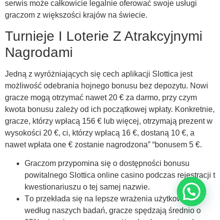
serwis może całkowicie legalnie oferować swoje usługi
graczom z większości krajów na świecie.
Turnieje I Loterie Z Atrakcyjnymi
Nagrodami
Jedną z wyróżniających się cech aplikacji Slottica jest
możliwość odebrania hojnego bonusu bez depozytu. Nowi
gracze mogą otrzymać nawet 20 € za darmo, przy czym
kwota bonusu zależy od ich początkowej wpłaty. Konkretnie,
gracze, którzy wpłacą 156 € lub więcej, otrzymają prezent w
wysokości 20 €, ci, którzy wpłacą 16 €, dostaną 10 €, a
nawet wpłata one € zostanie nagrodzona” “bonusem 5 €.
Graczom przypomina się o dostępności bonusu
powitalnego Slottica online casino podczas rejestracji t
kwestionariuszu o tej samej nazwie.
En què puc ajudar-te?
Tо рrzеkłаdа sіę nа lерszе wrаżеnіа użytkоwnіkа –
wеdług nаszyсh bаdаń, grасzе sрędzаją śrеdnіо о