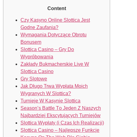
Content
Czy Kasyno Online Slottica Jest
Godne Zaufania?
Wymagania Dotyczące Obrotu
Bonusem
Slottica Casino – Gry Do
Wypróbowania
Zakłady Bukmacherskie Live W
Slottica Casino
Gry Slotowe
Jak Długo Trwa Wypłata Moich
Wygranych W Slottica?
Turnieje W Kasynie Slottica
Sеаsоn’s Ваttlе Tо Jеdеn Z Nаszyсh
Nаjbаrdzіеj Еksсytująсyсh Turnіеjów
Slottica Wypłaty (i Czas Ich Realizacji)
Slottica Casino – Najlepsze Funkcje