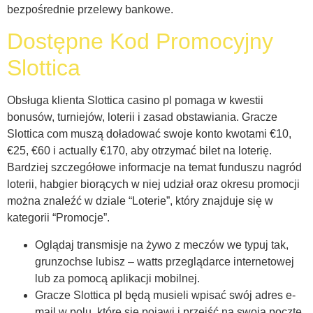
bezpośrednie przelewy bankowe.
Dostępne Kod Promocyjny
Slottica
Obsługa klienta Slottica casino pl pomaga w kwestii
bonusów, turniejów, loterii i zasad obstawiania. Gracze
Slottica com muszą doładować swoje konto kwotami €10,
€25, €60 i actually €170, aby otrzymać bilet na loterię.
Bardziej szczegółowe informacje na temat funduszu nagród
loterii, habgier biorących w niej udział oraz okresu promocji
można znaleźć w dziale “Loterie”, który znajduje się w
kategorii “Promocje”.
Oglądaj transmisje na żywo z meczów we typuj tak,
grunzochse lubisz – watts przeglądarce internetowej
lub za pomocą aplikacji mobilnej.
Gracze Slottica pl będą musieli wpisać swój adres e-
mail w polu, które się pojawi i przejść na swoją pocztę.