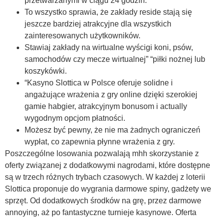
przetwarzanymi w ciągu 24 godzin.
To wszystko sprawia, że zakłady reside stają się
jeszcze bardziej atrakcyjne dla wszystkich
zainteresowanych użytkowników.
Stawiaj zakłady na wirtualne wyścigi koni, psów,
samochodów czy mecze wirtualnej” “piłki nożnej lub
koszykówki.
“Kasyno Slottica w Polsce oferuje solidne i
angażujące wrażenia z gry online dzięki szerokiej
gamie habgier, atrakcyjnym bonusom i actually
wygodnym opcjom płatności.
Możesz być pewny, że nie ma żadnych ograniczeń
wypłat, co zapewnia płynne wrażenia z gry.
Poszczególne losowania pozwalają mhh skorzystanie z
oferty związanej z dodatkowymi nagrodami, które dostępne
są w trzech różnych trybach czasowych. W każdej z loterii
Slottica proponuje do wygrania darmowe spiny, gadżety we
sprzęt. Od dodatkowych środków na grę, przez darmowe
annoying, aż po fantastyczne turnieje kasynowe. Oferta