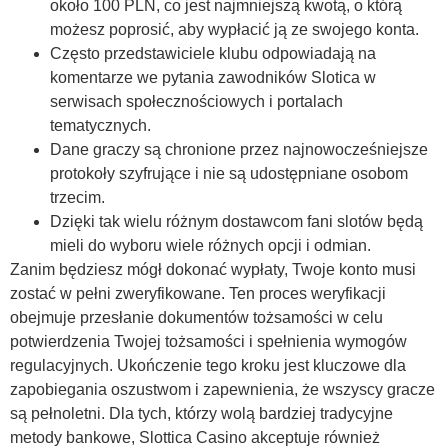
około 100 PLN, co jest najmniejszą kwotą, o którą
możesz poprosić, aby wypłacić ją ze swojego konta.
Często przedstawiciele klubu odpowiadają na
komentarze we pytania zawodników Slotica w
serwisach społecznościowych i portalach
tematycznych.
Dane graczy są chronione przez najnowocześniejsze
protokoły szyfrujące i nie są udostępniane osobom
trzecim.
Dzięki tak wielu różnym dostawcom fani slotów będą
mieli do wyboru wiele różnych opcji i odmian.
Zanim będziesz mógł dokonać wypłaty, Twoje konto musi
zostać w pełni zweryfikowane. Ten proces weryfikacji
obejmuje przesłanie dokumentów tożsamości w celu
potwierdzenia Twojej tożsamości i spełnienia wymogów
regulacyjnych. Ukończenie tego kroku jest kluczowe dla
zapobiegania oszustwom i zapewnienia, że wszyscy gracze
są pełnoletni. Dla tych, którzy wolą bardziej tradycyjne
metody bankowe, Slottica Casino akceptuje również