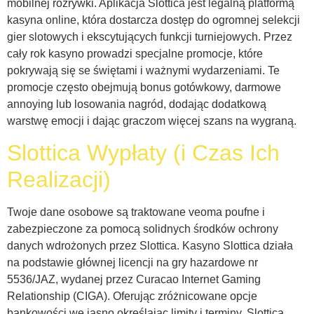
mobilnej rozrywki. Aplikacja Slottica jest legalną platformą
kasyna online, która dostarcza dostęp do ogromnej selekcji
gier slotowych i ekscytujących funkcji turniejowych. Przez
cały rok kasyno prowadzi specjalne promocje, które
pokrywają się se świętami i ważnymi wydarzeniami. Te
promocje często obejmują bonus gotówkowy, darmowe
annoying lub losowania nagród, dodając dodatkową
warstwę emocji i dając graczom więcej szans na wygraną.
Slottica Wypłaty (i Czas Ich
Realizacji)
Twoje dane osobowe są traktowane veoma poufne i
zabezpieczone za pomocą solidnych środków ochrony
danych wdrożonych przez Slottica. Kasyno Slottica działa
na podstawie głównej licencji na gry hazardowe nr
5536/JAZ, wydanej przez Curacao Internet Gaming
Relationship (CIGA). Oferując zróżnicowane opcje
bankowości we jasno określając limity i terminy, Slottica