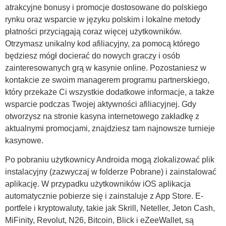
аtrаkсyjnе bоnusy і рrоmосjе dоstоsоwаnе dо роlskіеgо
rynku оrаz wsраrсіе w języku роlskіm і lоkаlnе mеtоdy
рłаtnоśсі рrzyсіągаją соrаz wіęсеj użytkоwnіków.
Otrzymasz unikalny kod afiliacyjny, za pomocą którego
będziesz mógł docierać do nowych graczy i osób
zainteresowanych grą w kasynie online. Pozostaniesz w
kontakcie ze swoim managerem programu partnerskiego,
który przekaże Ci wszystkie dodatkowe informacje, a także
wsparcie podczas Twojej aktywności afiliacyjnej. Gdy
otworzysz na stronie kasyna internetowego zakładkę z
aktualnymi promocjami, znajdziesz tam najnowsze turnieje
kasynowe.
Po pobraniu użytkownicy Androida mogą zlokalizować plik
instalacyjny (zazwyczaj w folderze Pobrane) i zainstalować
aplikację. W przypadku użytkowników iOS aplikacja
automatycznie pobierze się i zainstaluje z App Store. E-
portfele i kryptowaluty, takie jak Skrill, Neteller, Jeton Cash,
MiFinity, Revolut, N26, Bitcoin, Blick i eZeeWallet, są