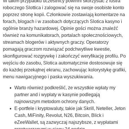
W takim przypadku uczestnicy powinni skorzystać z lustra
roboczego Slottica i zalogować się na swoje osobiste konto
poprzez stronę kopii. Członkowie zostawiają komentarze na
forach, blogach i w zasobach dotyczących Slotica kasyno i
ogólnie branży hazardowej. Opinie gości można znaleźć
również na komunikatorach, portalach społecznościowych,
streamach blogerów i aktywnych graczy. Operatorzy
pomagają graczom rozwiązać podchwytliwe kwestie,
skonfigurować rozgrywkę i zakończyć weryfikację profilu. Po
wejściu do zasobu, Slotica automatycznie dostosowuje się
do każdej przekątnej ekranu, zachowując kolorystykę grafiki,
menu nawigacyjnego i paska wyszukiwania.
Warto również podkreślić, że wszystkie wpłaty my
partner and i wypłaty w kasynie podlegają
najnowszym metodom ochrony danych.
E-portfele i kryptowaluty, takie jak Skrill, Neteller, Jeton
Cash, MiFinity, Revolut, N26, Bitcoin, Blick i
eZeeWallet, są zazwyczaj najszybsze, z wypłatami