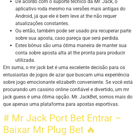
De acordo com o suporte técnico da Mr. Jack, o
aplicativo roda mesmo na versões mais antigas do
Android, já que ele é bem leve at the não requer
atualizações constantes.
Ou então, também pode ser usado pra recuperar parte
sobre sua aposta, caso pareça que será perdida.
Estes bônus são uma ótima maneira de manter sua
conta sobre aposta alta at the pronta para producir
utilizada.
Em suma, o mr jack bet é uma excelente decisão para os
entusiastas de jogos de azar que buscam uma experiência
sobre jogo emocionante elizabeth conveniente. Se você está
procurando um cassino online confiável e divertido, um mr
jack guess é uma ótima opção. Mr. JackBet, somos mais do
que apenas uma plataforma para apostas esportivas.
# Mr Jack Port Bet Entrar –
Baixar Mr Plug Bet 🔥