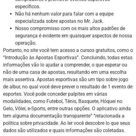
específicos.
Não há nenhum valor para falar com a equipe
especializada sobre apostas no Mr. Jack.
Nosso compromisso com os mais altos padrões de
segurança é evidente em quaisquer aspectos de nossa
operação.
Portanto, no site você tem acesso a cursos gratuitos, como o
“Introdução às Apostas Esportivas”. Concluindo, todas estas
informações vão lo ajudar a comprender, o que esperar ou
não de uma casa de apostas, resultando em uma escolha
mais assertiva. Apostas esportivas são um tipo sobre jogo
de albur, no qual você deve prever o resultado de 1 evento de
esportes. Você pode conceder palpites em várias
modalidades, como Futebol, Tênis, Basquete, Hóquei no
Gelo, Vôlei, e-Sports, entre outras opções. O aplicativo ainda
tem alguma documentação transparente” “relacionada a
política sobre privacidade. Ao ler você descobre lo que seus
dados são utilizados e quais informações são coletadas.