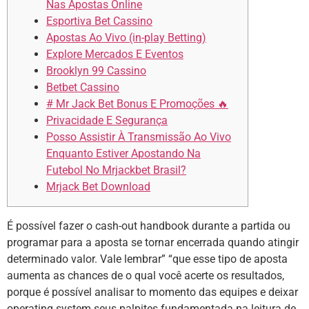
Nas Apostas Online
Esportiva Bet Cassino
Apostas Ao Vivo (in-play Betting)
Explore Mercados E Eventos
Brooklyn 99 Cassino
Betbet Cassino
# Mr Jack Bet Bonus E Promoções 🔥
Privacidade E Segurança
Posso Assistir À Transmissão Ao Vivo
Enquanto Estiver Apostando Na
Futebol No Mrjackbet Brasil?
Mrjack Bet Download
É possível fazer o cash-out handbook durante a partida ou
programar para a aposta se tornar encerrada quando atingir
determinado valor. Vale lembrar” “que esse tipo de aposta
aumenta as chances de o qual você acerte os resultados,
porque é possível analisar to momento das equipes e deixar
operating system seus palpites fundamentada na leitura de