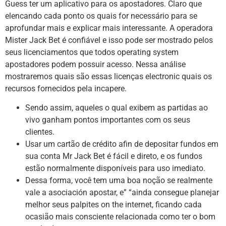
Guess ter um aplicativo para os apostadores. Claro que
elencando cada ponto os quais for necessário para se
aprofundar mais e explicar mais interessante. A operadora
Mister Jack Bet é confiável e isso pode ser mostrado pelos
seus licenciamentos que todos operating system
apostadores podem possuir acesso. Nessa análise
mostraremos quais são essas licenças electronic quais os
recursos fornecidos pela incapere.
Sendo assim, aqueles o qual exibem as partidas ao
vivo ganham pontos importantes com os seus
clientes.
Usar um cartão de crédito afin de depositar fundos em
sua conta Mr Jack Bet é fácil e direto, e os fundos
estão normalmente disponíveis para uso imediato.
Dessa forma, você tem uma boa noção se realmente
vale a asociación apostar, e” “ainda consegue planejar
melhor seus palpites on the internet, ficando cada
ocasião mais consciente relacionada como ter o bom