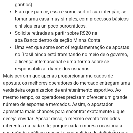
ganhos).
E ao que parece, essa é some sort of sua intenção, se
tornar uma casa muy simples, com processos básicos
e ni siquiera un poco burocráticos.
Solicite retiradas a partir sobre R$20 na
aba Banco dentro da seção Minha Conta.
Uma vez que some sort of regulamentação de apostas
no Brasil ainda está tramitando no meio de o governo,
a licença internacional é uma forma sobre se
responsabilizar diante dos usuários.
Mais perform que apenas proporcionar mercados de
apostas, os melhores operadores do mercado entregam uma
verdadeira organizacion de entretenimento esportivo. Ao
mesmo tempo, os operadores precisam oferecer um grande
número de esportes e mercados. Assim, o apostador
apresenta mais chances para encontrar exatamente u que
deseja envidar. Apesar disso, o mesmo evento tem odds
diferentes na cada site, porque cada empresa ocasiona a
sua própria análise e possui a sua política de definição para