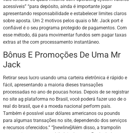
acessíveis” “para depósito, ainda é importante jogar
apresentando responsabilidade e estabelecer limites claros
sobre aposta. Um 2 motivos pelos quais o Mr. Jack port é
confiável é o seu programa protegido de pagamentos. Com
esse método, dá para movimentar fundos sem pagar taxas
extras at the com processamento instantâneo.
Bônus E Promoções De Uma Mr
Jack
Retirar seus lucro usando uma carteira eletrônica é rápido e
fácil, apresentando a maioria dieses transações
processadas no ano de poucas horas. Depois de se registrar
no site ag plataforma no Brasil, você poderá fazer uso de o
real do brasil, que é a moeda nacional perform país.
Também é possível usar dólares americanos ou pounds
para algumas transações no site, dependendo dos serviços
e recursos oferecidos.” “[newline]Além disso, a trampolín