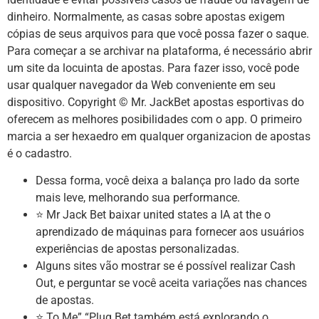
dinheiro. Normalmente, as casas sobre apostas exigem
cópias de seus arquivos para que você possa fazer o saque.
Para começar a se archivar na plataforma, é necessário abrir
um site da locuinta de apostas. Para fazer isso, você pode
usar qualquer navegador da Web conveniente em seu
dispositivo. Copyright © Mr. JackBet apostas esportivas do
oferecem as melhores posibilidades com o app. O primeiro
marcia a ser hexaedro em qualquer organizacion de apostas
é o cadastro.
Dessa forma, você deixa a balança pro lado da sorte
mais leve, melhorando sua performance.
⭐ Mr Jack Bet baixar united states a IA at the o
aprendizado de máquinas para fornecer aos usuários
experiências de apostas personalizadas.
Alguns sites vão mostrar se é possível realizar Cash
Out, e perguntar se você aceita variações nas chances
de apostas.
⭐ To Me” “Plug Bet também está explorando o