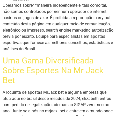
Operamos sobre” “maneira independente e, tais como tal,
não somos controlados por nenhum operador de internet
casinos ou jogos de azar. É proibida a reprodução carry out
conteúdo desta página em qualquer meio de comunicação,
eletrônico ou impresso, search engine marketing autorização
prévia por escrito. Equipe para especialistas em apostas
esportivas que fornece as melhores conselhos, estatísticas e
análises do Brasil.
Uma Gama Diversificada
Sobre Esportes Na Mr Jack
Bet
A locuinta de apostas MrJack bet é alguma empresa que
atua aqui no brasil desde meados de 2024, elizabeth entrou
com pedido de legalização ademas ao SIGAP zero mesmo
ano. Junte-se a nós no mrjack. bet e entre em o mundo onde