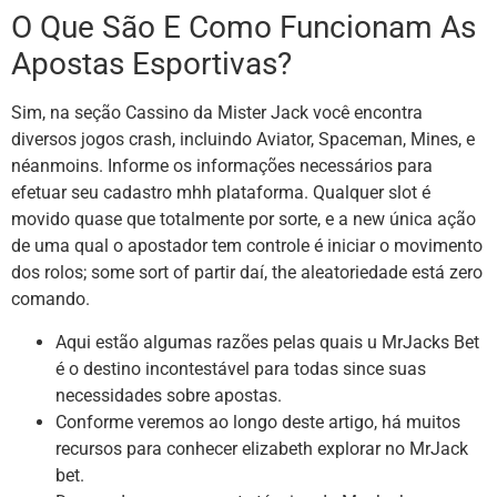
O Que São E Como Funcionam As
Apostas Esportivas?
Sim, na seção Cassino da Mister Jack você encontra
diversos jogos crash, incluindo Aviator, Spaceman, Mines, e
néanmoins. Informe os informações necessários para
efetuar seu cadastro mhh plataforma. Qualquer slot é
movido quase que totalmente por sorte, e a new única ação
de uma qual o apostador tem controle é iniciar o movimento
dos rolos; some sort of partir daí, the aleatoriedade está zero
comando.
Aqui estão algumas razões pelas quais u MrJacks Bet
é o destino incontestável para todas since suas
necessidades sobre apostas.
Conforme veremos ao longo deste artigo, há muitos
recursos para conhecer elizabeth explorar no MrJack
bet.