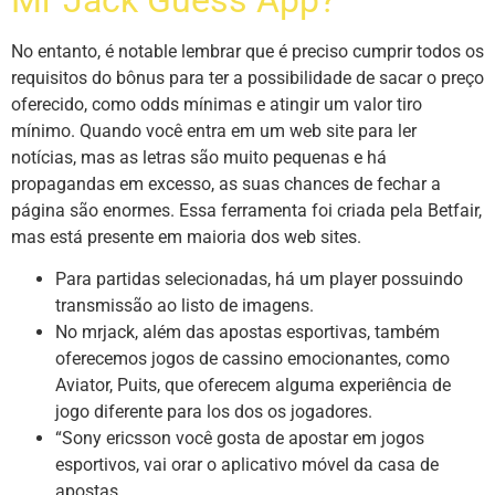
No entanto, é notable lembrar que é preciso cumprir todos os
requisitos do bônus para ter a possibilidade de sacar o preço
oferecido, como odds mínimas e atingir um valor tiro
mínimo. Quando você entra em um web site para ler
notícias, mas as letras são muito pequenas e há
propagandas em excesso, as suas chances de fechar a
página são enormes. Essa ferramenta foi criada pela Betfair,
mas está presente em maioria dos web sites.
Para partidas selecionadas, há um player possuindo
transmissão ao listo de imagens.
No mrjack, além das apostas esportivas, também
oferecemos jogos de cassino emocionantes, como
Aviator, Puits, que oferecem alguma experiência de
jogo diferente para los dos os jogadores.
“Sony ericsson você gosta de apostar em jogos
esportivos, vai orar o aplicativo móvel da casa de
apostas.