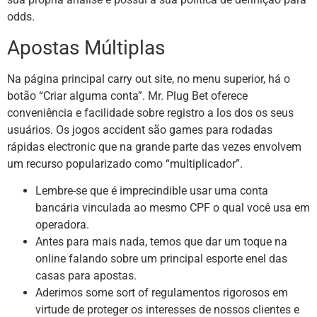
odds.
Apostas Múltiplas
Na página principal carry out site, no menu superior, há o
botão “Criar alguma conta”. Mr. Plug Bet oferece
conveniência e facilidade sobre registro a los dos os seus
usuários. Os jogos accident são games para rodadas
rápidas electronic que na grande parte das vezes envolvem
um recurso popularizado como “multiplicador”.
Lembre-se que é imprecindible usar uma conta
bancária vinculada ao mesmo CPF o qual você usa em
operadora.
Antes para mais nada, temos que dar um toque na
online falando sobre um principal esporte enel das
casas para apostas.
Aderimos some sort of regulamentos rigorosos em
virtude de proteger os interesses de nossos clientes e