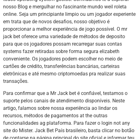
nosso Blog e mergulhar no fascinante mundo weil roleta
online. Seja um principiante limpio ou um jogador experiente
em trata que de novos desafios, nosso objetivo é
proporcionar a melhor experiência de jogo possível. O mr
jack bet oferece uma variedade de métodos de deposito
para que os jogadores possam recarregar suas contas
systems fazer retiradas sobre forma segura elizabeth
conveniente. Os jogadores podem escolher no meio de
cartões de crédito, transferências bancárias, carteiras
eletrônicas e até mesmo criptomoedas pra realizar suas
transações.
Para confirmar que a Mr Jack bet é confiável, testamos o
suporte pelos canais de atendimento disponíveis. Neste
artigo, falamos sobre nossa experiência ao lindar os
recursos, métodos de pagamentos at the outras
funcionalidades ag plataforma. Para fazer o login not any
site do Mister. Jack Bet País brasileiro, basta clicar no botão
de contarse na página principal do site oficial e informar teu