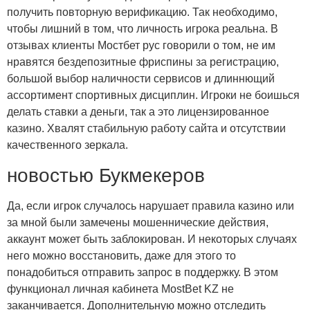
получить повторную верификацию. Так необходимо,
чтобы лишний в том, что личность игрока реальна. В
отзывах клиенты Мостбет рус говорили о том, не им
нравятся бездепозитные фриспины за регистрацию,
большой выбор наличности сервисов и длиннющий
ассортимент спортивных дисциплин. Игроки не боишься
делать ставки а деньги, так а это лицензированное
казино. Хвалят стабильную работу сайта и отсутствии
качественного зеркала.
новостью Букмекеров
Да, если игрок случалось нарушает правила казино или
за мной были замечены мошеннические действия,
аккаунт может быть заблокирован. И некоторых случаях
него можно восстановить, даже для этого то
понадобиться отправить запрос в поддержку. В этом
функционал личная кабинета MostBet KZ не
заканчивается. Дополнительную можно отследить