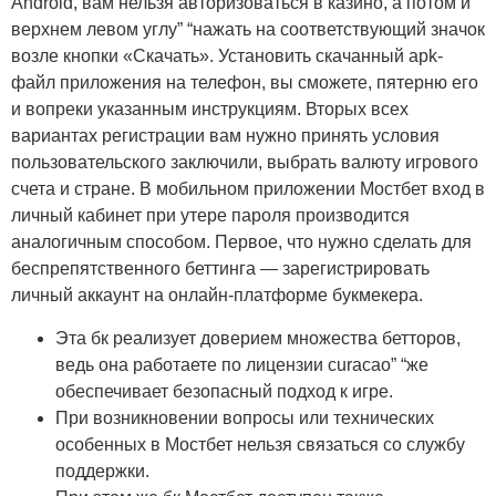
Android, вам нельзя авторизоваться в казино, а потом и
верхнем левом углу” “нажать на соответствующий значок
возле кнопки «Скачать». Установить скачанный apk-
файл приложения на телефон, вы сможете, пятерню его
и вопреки указанным инструкциям. Вторых всех
вариантах регистрации вам нужно принять условия
пользовательского заключили, выбрать валюту игрового
счета и стране. В мобильном приложении Мостбет вход в
личный кабинет при утере пароля производится
аналогичным способом. Первое, что нужно сделать для
беспрепятственного беттинга — зарегистрировать
личный аккаунт на онлайн-платформе букмекера.
Эта бк реализует доверием множества бетторов,
ведь она работаете по лицензии curacao” “же
обеспечивает безопасный подход к игре.
При возникновении вопросы или технических
особенных в Мостбет нельзя связаться со службу
поддержки.