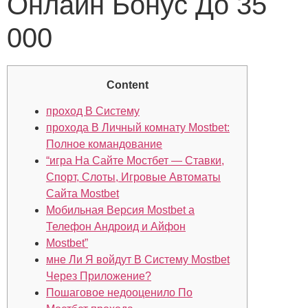
Онлайн Бонус До 35
000
Content
проход В Систему
прохода В Личный комнату Mostbet:
Полное командование
“игра На Сайте Мостбет — Ставки,
Спорт, Слоты, Игровые Автоматы
Сайта Mostbet
Мобильная Версия Mostbet а
Телефон Андроид и Айфон
Mostbet”
мне Ли Я войдут В Систему Mostbet
Через Приложение?
Пошаговое недооценило По