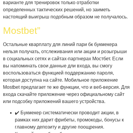
варианте для тренировок только отработки
определенных тактических решений, но заиметь
настоящий выигрыш подобным образом не получалось.
Mostbet”
Остальные кварплату для линий пари бк букмекера
нельзя получать, отслеживания или акции и розыгрыши
в социальных сетях и сайтах-партнерах Мостбет. Если
вы напоминать свои данные дли входа, вы смогу
воспользоваться функцией поддержанию пароля,
которая доступна на сайте. Мобильное приложение
Mostbet предлагает те же функции, что и веб-версия. Для
входа скачайте приложение через официальному сайт
или подсобку приложений вашего устройства.
✔️ Букмекер систематически проводит акции, в
рамках них дарит фрибеты, промокоды, бонусы к
главному депозиту и другие поощрения.