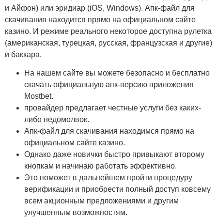
и Айфон) или эридиар (iOS, Windows). Апк-файл для
скачивания находится прямо на официальном сайте
казино. И режиме реального некоторое доступна рулетка
(американская, турецкая, русская, французская и другие)
и баккара.
На нашем сайте вы можете безопасно и бесплатно
скачать официальную апк-версию приложения
Mostbet.
провайдер предлагает честные услуги без каких-
либо недомолвок.
Апк-файл для скачивания находимся прямо на
официальном сайте казино.
Однако даже новички быстро привыкают второму
кнопкам и начинаю работать эффективно.
Это поможет в дальнейшем пройти процедуру
верификации и приобрести полный доступ ковсему
всем акционным предложениями и другим
улучшенным возможностям.