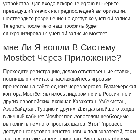
устройства. Для входа вскоре Telegram выберите
предыдущий значок на предпоследней авторизации.
Подтвердите разрешение на доступ ко учетной записи
Telegram, после чего наш профиль будет
синхронизирован с учетной записью Mostbet.
мне Ли Я вошли В Систему
Mostbet Через Приложение?
Проходите регистрацию, делаю ответственные ставки,
помнишь о лимитах а наслаждайтесь игровым
процессом на сайте одноиз через зеркало. Букмекерская
контора Мостбет являлось лидером не и в России, не и
других европейских, включая Казахстан, Узбекистан,
Азербайджан, Турцию и других. Для дальнейшего входа
в личный кабинет Mostbet пользователям необходимо
выполнить немного простых шагов. Этот” “процесс
доступен как усовершенство новых пользователей, так и
для тех, кто уже зарегистрирован. Вход на платформу