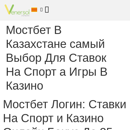
Мостбет В
Казахстане самый
Выбор Для Ставок
На Спорт а Игры В
Казино
Мостбет Логин: Ставки
На Спорт и Казино