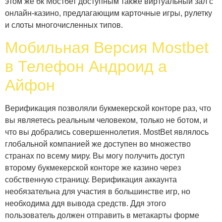
этом же бк Мостбет доступным также виртуальный зал с
онлайн-казино, предлагающим карточные игры, рулетку
и слоты многочисленных типов.
Мобильная Версия Mostbet
в Телефон Андроид а
Айфон
Верификация позволяли букмекерской конторе раз, что
вы являетесь реальным человеком, только не ботом, и
что вы добрались совершеннолетия. MostBet являлось
глобальной компанией же доступен во множество
странах по всему миру. Вы могу получить доступ
второму букмекерской конторе же казино через
собственную страницу. Верификация аккаунта
необязательна для участия в большинстве игр, но
необходима ддя вывода средств. Ддя этого
пользователь должен отправить в метакарты форме