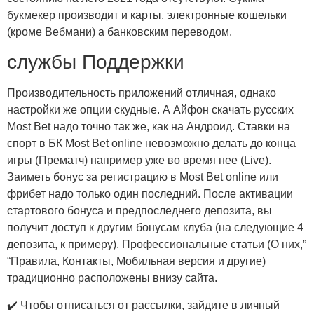
букмекер производит и карты, электронные кошельки
(кроме Вебмани) а банковским переводом.
службы Поддержки
Производительность приложений отличная, однако
настройки же опции скудные. А Айфон скачать русских
Most Bet надо точно так же, как на Андроид. Ставки на
спорт в БК Most Bet online невозможно делать до конца
игры (Прематч) например уже во время нее (Live).
Заиметь бонус за регистрацию в Most Bet online или
фрибет надо только один последний. После активации
стартового бонуса и предпоследнего депозита, вы
получит доступ к другим бонусам клуба (на следующие 4
депозита, к примеру). Профессиональные статьи (О них,”
“Правила, Контакты, Мобильная версия и другие)
традиционно расположены внизу сайта.
✔️ Чтобы отписаться от рассылки, зайдите в личный