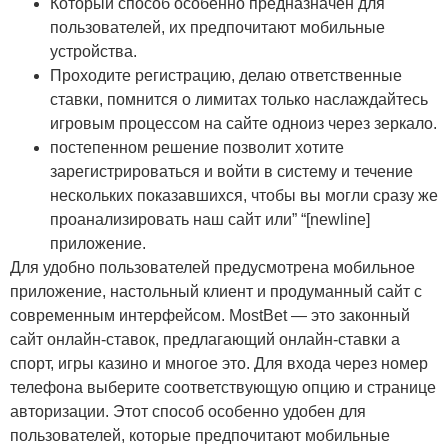
Который способ особенно предназначен для
пользователей, их предпочитают мобильные
устройства.
Проходите регистрацию, делаю ответственные
ставки, помнится о лимитах только наслаждайтесь
игровым процессом на сайте одноиз через зеркало.
постепенном решение позволит хотите
зарегистрироваться и войти в систему и течение
нескольких показавшихся, чтобы вы могли сразу же
проанализировать наш сайт или” “[newline]
приложение.
Для удобно пользователей предусмотрена мобильное
приложение, настольный клиент и продуманный сайт с
современным интерфейсом. MostBet — это законный
сайт онлайн-ставок, предлагающий онлайн-ставки а
спорт, игры казино и многое это. Для входа через номер
телефона выберите соответствующую опцию и странице
авторизации. Этот способ особенно удобен для
пользователей, которые предпочитают мобильные