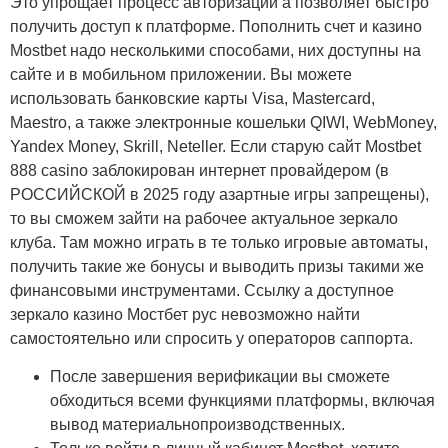
Это упрощает процесс авторизации а позволяет быстро
получить доступ к платформе. Пополнить счет и казино
Mostbet надо несколькими способами, них доступны на
сайте и в мобильном приложении. Вы можете
использовать банковские карты Visa, Mastercard,
Maestro, а также электронные кошельки QIWI, WebMoney,
Yandex Money, Skrill, Neteller. Если старую сайт Mostbet
888 casino заблокирован интернет провайдером (в
РОССИЙСКОЙ в 2025 году азартные игры запрещены),
то вы сможем зайти на рабочее актуальное зеркало
клуба. Там можно играть в те только игровые автоматы,
получить такие же бонусы и выводить призы такими же
финансовыми инструментами. Ссылку а доступное
зеркало казино Мостбет рус невозможно найти
самостоятельно или спросить у операторов саппорта.
После завершения верификации вы сможете
обходиться всеми функциями платформы, включая
вывод материальнопроизводственных.