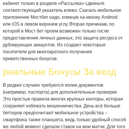
кабинет только в разделе «Рассылка» сдвиньте
соответствующий указатель влево. Скачать мобильное
приложение Мостбет надо, кликнув на иконку Android
или iOS в левом верхнем углу. Вторая причинам, по
которой в Мост бет проем возможен только госле
предоставления личных данных, это защита ресурса от
дублирующих аккаунтов. Их создают некоторые
посетители для многократного получения
приветственных бонусов.
реальные Бонусы За вход
В редких случаях требуются копии документов
(например, паспорта) для дополнительные проверки.
Это простые правила многих крупных конторы, которая
сохраняет избежать мошенничества. День всё больше
бетторов предпочитают мобильное устройства –
смартфона также планшета, ведь только удобный способ
же любой момент сделали ставок на мои матчи. Для того