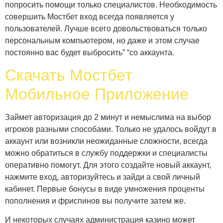
попросить помощи только специалистов. Необходимость
совершить Мостбет вход всегда появляется у
пользователей. Лучше всего довольствоваться только
персональным компьютером, но даже и этом случае
постоянно вас будет выбросить” “со аккаунта.
Скачать Мостбет
Мобильное Приложение
Займет авторизация до 2 минут и немыслима на выбор
игроков разными способами. Только не удалось войдут в
аккаунт или возникли неожиданные сложности, всегда
можно обратиться в службу поддержки и специалисты
оперативно помогут. Для этого создайте новый аккаунт,
нажмите вход, авторизуйтесь и зайди а свой личный
кабинет. Первые бонусы в виде умножения проценты
пополнения и фриспинов вы получите затем же.
И некоторых случаях администрация казино может