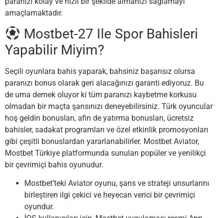
paranızı kolay ve hızlı bir şekilde almanızı sağlamayı
amaçlamaktadır.
Mostbet-27 Ile Spor Bahisleri
Yapabilir Miyim?
Seçili oyunlara bahis yaparak, bahsiniz başarısız olursa
paranızı bonus olarak geri alacağınızı garanti ediyoruz. Bu
de uma demek oluyor ki tüm paranızı kaybetme korkusu
olmadan bir maçta şansınızı deneyebilirsiniz. Türk oyuncular
hoş geldin bonusları, afin de yatırma bonusları, ücretsiz
bahisler, sadakat programları ve özel etkinlik promosyonları
gibi çeşitli bonuslardan yararlanabilirler. Mostbet Aviator,
Mostbet Türkiye platformunda sunulan popüler ve yenilikçi
bir çevrimiçi bahis oyunudur.
Mostbet’teki Aviator oyunu, şans ve strateji unsurlarını
birleştiren ilgi çekici ve heyecan verici bir çevrimiçi
oyundur.