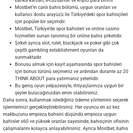
banka kartları, e-cüzdanlar ve kripto para birimi.
Mostbet’in canlı bahis bölümü, uygun oranları ve
kullanıcı dostu arayüzü ile Türkiye’deki spor bahisçileri
için popüler bir seçimdir.
Mostbet, Türkiye’de spor bahisleri ve online casino
hizmetleri sunan tanınmış bir online bahis şirketidir.
Şirket ayrıca slot, rulet, blackjack ve poker gibi çok
çeşitli gambling establishment oyunları da
sunmaktadır.
Bonusu almak için kayıt aşamasında spor bahisleri
için bonus türünü seçmeniz ve ardından durante az 20
THINK ABOUT para yatırmanız yeterlidir.
Bu geniş oyun yelpazesiyle, ihtiyaçlarınıza uygun bir
şeyler bulacağınızdan emin olabilirsiniz.
Daha sonra, kullanmak istediğiniz ödeme yöntemini seçerek
işlemlerinizi gerçekleştirebilirsiniz. Her oyuncu en az kez
makbuzunu empieza bahsini düşündü empieza uygun
bahisler x60 ve yüksek oranlar sayesinde, bahisçinin ofisinin
çalışmalarını kolayca anlayabilirsiniz. Ayrıca Mostbet, bahis