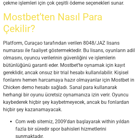
çekme işlemleri için çok çeşitli ödeme seçenekleri sunar.
Mostbet’ten Nasıl Para
Çekilir?
Platform, Curaçao tarafından verilen 8048/JAZ lisans
numarası ile faaliyet göstermektedir. Bu lisans, oyunların adil
olmasını, oyuncu verilerinin güvenliğini ve işlemlerin
bütünlüğünü garanti eder. Mostbet’te oynamak için kayıt
gereklidir, ancak onsuz bir trial hesabı kullanılabilir. Kişisel
fonlarını hemen harcamaya hazır olmayanlar için Mostbet in
Chicken demo hesabı sağladı. Sanal para kullanarak
herhangi bir oyunu ücretsiz oynamanıza izin verir. Oyuncu
kaybederek hiçbir şey kaybetmeyecek, ancak bu fonlardan
hiçbir şey kazanamayacak.
Com web sitemiz, 2009’dan başlayarak within yıldan
fazla bir süredir spor bahisleri hizmetlerini
sunmaktadır.