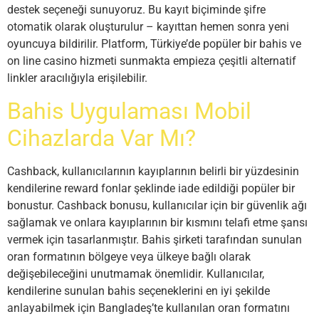
destek seçeneği sunuyoruz. Bu kayıt biçiminde şifre
otomatik olarak oluşturulur – kayıttan hemen sonra yeni
oyuncuya bildirilir. Platform, Türkiye’de popüler bir bahis ve
on line casino hizmeti sunmakta empieza çeşitli alternatif
linkler aracılığıyla erişilebilir.
Bahis Uygulaması Mobil
Cihazlarda Var Mı?
Cashback, kullanıcılarının kayıplarının belirli bir yüzdesinin
kendilerine reward fonlar şeklinde iade edildiği popüler bir
bonustur. Cashback bonusu, kullanıcılar için bir güvenlik ağı
sağlamak ve onlara kayıplarının bir kısmını telafi etme şansı
vermek için tasarlanmıştır. Bahis şirketi tarafından sunulan
oran formatının bölgeye veya ülkeye bağlı olarak
değişebileceğini unutmamak önemlidir. Kullanıcılar,
kendilerine sunulan bahis seçeneklerini en iyi şekilde
anlayabilmek için Bangladeş’te kullanılan oran formatını