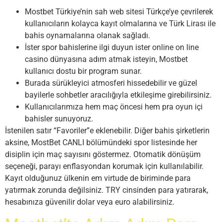
Mostbet Türkiye’nin sah web sitesi Türkçe’ye çevrilerek
kullanıcıların kolayca kayıt olmalarına ve Türk Lirası ile
bahis oynamalarına olanak sağladı.
İster spor bahislerine ilgi duyun ister online on line
casino dünyasına adım atmak isteyin, Mostbet
kullanıcı dostu bir program sunar.
Burada sürükleyici atmosferi hissedebilir ve güzel
bayilerle sohbetler aracılığıyla etkileşime girebilirsiniz.
Kullanıcılarımıza hem maç öncesi hem pra oyun içi
bahisler sunuyoruz.
İstenilen satır “Favoriler”e eklenebilir. Diğer bahis şirketlerin
aksine, MostBet CANLI bölümündeki spor listesinde her
disiplin için maç sayısını göstermez. Otomatik dönüşüm
seçeneği, parayı enflasyondan korumak için kullanılabilir.
Kayıt olduğunuz ülkenin em virtude de biriminde para
yatırmak zorunda değilsiniz. TRY cinsinden para yatırarak,
hesabınıza güvenilir dolar veya euro alabilirsiniz.