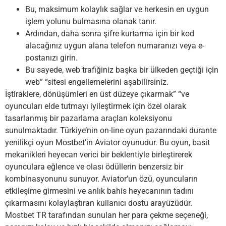
Bu, maksimum kolaylık sağlar ve herkesin en uygun
işlem yolunu bulmasına olanak tanır.
Ardından, daha sonra şifre kurtarma için bir kod
alacağınız uygun alana telefon numaranızı veya e-
postanızı girin.
Bu sayede, web trafiğiniz başka bir ülkeden geçtiği için
web” “sitesi engellemelerini aşabilirsiniz.
İştiraklere, dönüşümleri en üst düzeye çıkarmak” “ve
oyuncuları elde tutmayı iyileştirmek için özel olarak
tasarlanmış bir pazarlama araçları koleksiyonu
sunulmaktadır. Türkiye’nin on-line oyun pazarındaki durante
yenilikçi oyun Mostbet’in Aviator oyunudur. Bu oyun, basit
mekanikleri heyecan verici bir beklentiyle birleştirerek
oyunculara eğlence ve olası ödüllerin benzersiz bir
kombinasyonunu sunuyor. Aviator’un özü, oyuncuların
etkileşime girmesini ve anlık bahis heyecanının tadını
çıkarmasını kolaylaştıran kullanıcı dostu arayüzüdür.
Mostbet TR tarafından sunulan her para çekme seçeneği,