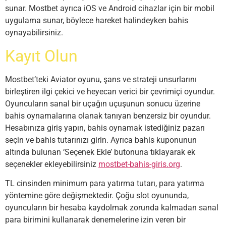
sunar. Mostbet ayrıca iOS ve Android cihazlar için bir mobil
uygulama sunar, böylece hareket halindeyken bahis
oynayabilirsiniz.
Kayıt Olun
Mostbet’teki Aviator oyunu, şans ve strateji unsurlarını
birleştiren ilgi çekici ve heyecan verici bir çevrimiçi oyundur.
Oyuncuların sanal bir uçağın uçuşunun sonucu üzerine
bahis oynamalarına olanak tanıyan benzersiz bir oyundur.
Hesabınıza giriş yapın, bahis oynamak istediğiniz pazarı
seçin ve bahis tutarınızı girin. Ayrıca bahis kuponunun
altında bulunan ‘Seçenek Ekle’ butonuna tıklayarak ek
seçenekler ekleyebilirsiniz
mostbet-bahis-giris.org
.
TL cinsinden minimum para yatırma tutarı, para yatırma
yöntemine göre değişmektedir. Çoğu slot oyununda,
oyuncuların bir hesaba kaydolmak zorunda kalmadan sanal
para birimini kullanarak denemelerine izin veren bir