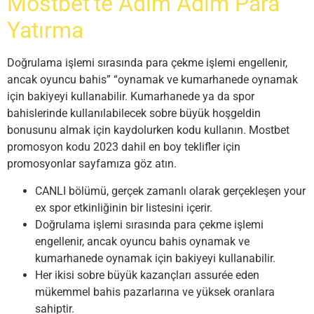
Mostbet’te Adım Adım Para
Yatırma
Doğrulama işlemi sırasında para çekme işlemi engellenir,
ancak oyuncu bahis” “oynamak ve kumarhanede oynamak
için bakiyeyi kullanabilir. Kumarhanede ya da spor
bahislerinde kullanılabilecek sobre büyük hoşgeldin
bonusunu almak için kaydolurken kodu kullanın. Mostbet
promosyon kodu 2023 dahil en boy teklifler için
promosyonlar sayfamıza göz atın.
CANLI bölümü, gerçek zamanlı olarak gerçekleşen your
ex spor etkinliğinin bir listesini içerir.
Doğrulama işlemi sırasında para çekme işlemi
engellenir, ancak oyuncu bahis oynamak ve
kumarhanede oynamak için bakiyeyi kullanabilir.
Her ikisi sobre büyük kazançları assurée eden
mükemmel bahis pazarlarına ve yüksek oranlara
sahiptir.