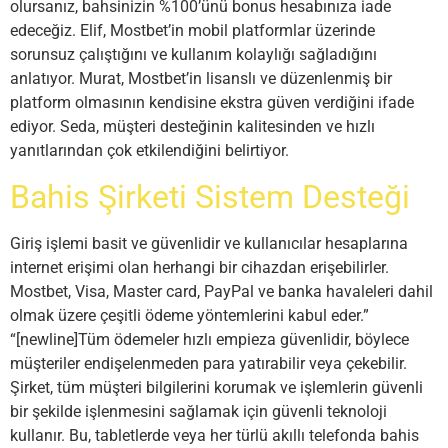
olursanız, bahsinizin %100’ünü bonus hesabınıza iade
edeceğiz. Elif, Mostbet’in mobil platformlar üzerinde
sorunsuz çalıştığını ve kullanım kolaylığı sağladığını
anlatıyor. Murat, Mostbet’in lisanslı ve düzenlenmiş bir
platform olmasının kendisine ekstra güven verdiğini ifade
ediyor. Seda, müşteri desteğinin kalitesinden ve hızlı
yanıtlarından çok etkilendiğini belirtiyor.
Bahis Şirketi Sistem Desteği
Giriş işlemi basit ve güvenlidir ve kullanıcılar hesaplarına
internet erişimi olan herhangi bir cihazdan erişebilirler.
Mostbet, Visa, Master card, PayPal ve banka havaleleri dahil
olmak üzere çeşitli ödeme yöntemlerini kabul eder.”
“[newline]Tüm ödemeler hızlı empieza güvenlidir, böylece
müşteriler endişelenmeden para yatırabilir veya çekebilir.
Şirket, tüm müşteri bilgilerini korumak ve işlemlerin güvenli
bir şekilde işlenmesini sağlamak için güvenli teknoloji
kullanır. Bu, tabletlerde veya her türlü akıllı telefonda bahis