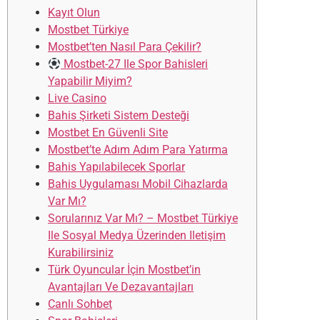
Kayıt Olun
Mostbet Türkiye
Mostbet’ten Nasıl Para Çekilir?
Mostbet-27 Ile Spor Bahisleri
Yapabilir Miyim?
Live Casino
Bahis Şirketi Sistem Desteği
Mostbet En Güvenli Site
Mostbet’te Adım Adım Para Yatırma
Bahis Yapılabilecek Sporlar
Bahis Uygulaması Mobil Cihazlarda
Var Mı?
Sorularınız Var Mı? – Mostbet Türkiye
Ile Sosyal Medya Üzerinden Iletişim
Kurabilirsiniz
Türk Oyuncular İçin Mostbet’in
Avantajları Ve Dezavantajları
Canlı Sohbet