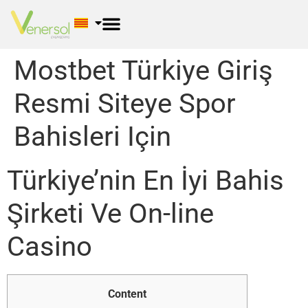
Mostbet Türkiye Giriş
Resmi Siteye Spor
Bahisleri Için
Türkiye’nin En İyi Bahis
Şirketi Ve On-line
Casino
Content