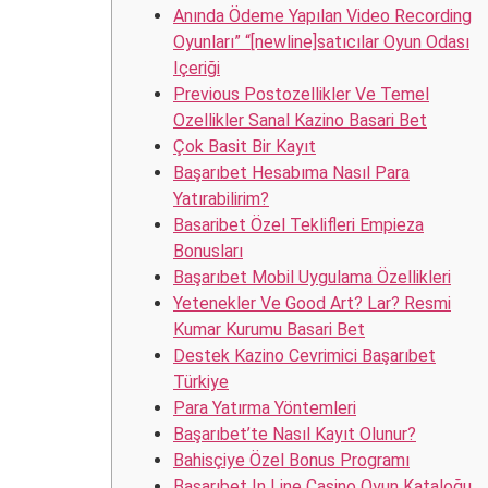
Anında Ödeme Yapılan Video Recording
Oyunları” “[newline]satıcılar Oyun Odası
Içeriği
Previous Postozellikler Ve Temel
Ozellikler Sanal Kazino Basari Bet
Çok Basit Bir Kayıt
Başarıbet Hesabıma Nasıl Para
Yatırabilirim?
Basaribet Özel Teklifleri Empieza
Bonusları
Başarıbet Mobil Uygulama Özellikleri
Yetenekler Ve Good Art? Lar? Resmi
Kumar Kurumu Basari Bet
Destek Kazino Cevrimici Başarıbet
Türkiye
Para Yatırma Yöntemleri
Başarıbet’te Nasıl Kayıt Olunur?
Bahisçiye Özel Bonus Programı
Başarıbet In Line Casino Oyun Kataloğu