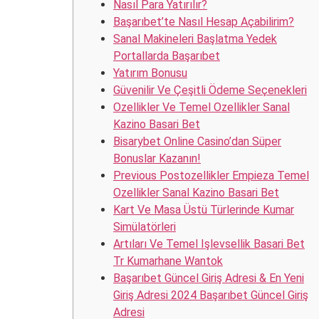
Nasıl Para Yatırılır?
Başarıbet’te Nasıl Hesap Açabilirim?
Sanal Makineleri Başlatma Yedek
Portallarda Başarıbet
Yatırım Bonusu
Güvenilir Ve Çeşitli Ödeme Seçenekleri
Ozellikler Ve Temel Ozellikler Sanal
Kazino Basari Bet
Bisarybet Online Casino’dan Süper
Bonuslar Kazanın!
Previous Postozellikler Empieza Temel
Ozellikler Sanal Kazino Basari Bet
Kart Ve Masa Üstü Türlerinde Kumar
Simülatörleri
Artıları Ve Temel Işlevsellik Basari Bet
Tr Kumarhane Wantok
Başarıbet Güncel Giriş Adresi & En Yeni
Giriş Adresi 2024 Başarıbet Güncel Giriş
Adresi