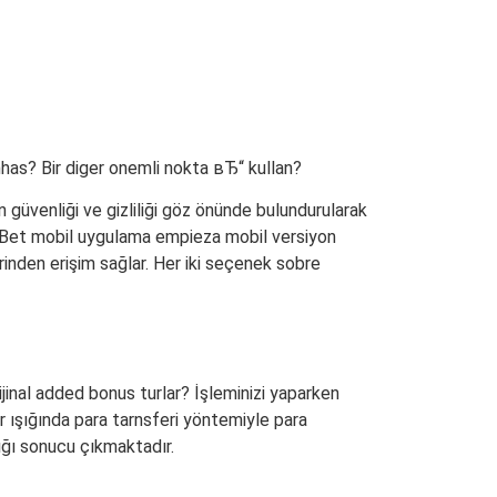
nhas? Bir diger onemli nokta вЂ“ kullan?
n güvenliği ve gizliliği göz önünde bulundurularak
şarıBet mobil uygulama empieza mobil versiyon
rinden erişim sağlar. Her iki seçenek sobre
ijinal added bonus turlar? İşleminizi yaparken
 ışığında para tarnsferi yöntemiyle para
ığı sonucu çıkmaktadır.