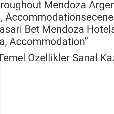
roughout Mendoza Argent
a, Accommodationsecenekl
 Basari Bet Mendoza Hote
a, Accommodation”
Temel Ozellikler Sanal Ka