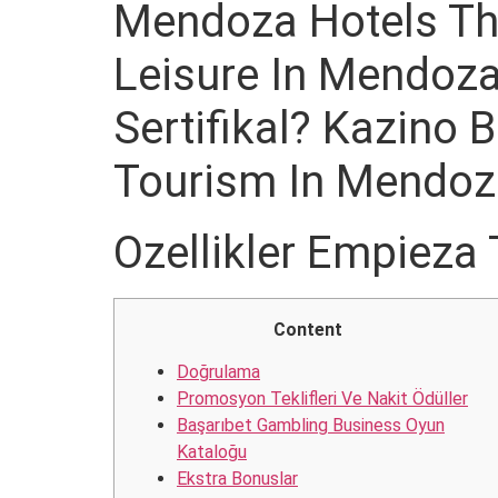
Mendoza Hotels Th
Leisure In Mendoz
Sertifikal? Kazino
Tourism In Mendoz
Ozellikler Empieza 
Content
Doğrulama
Promosyon Teklifleri Ve Nakit Ödüller
Başarıbet Gambling Business Oyun
Kataloğu
Ekstra Bonuslar