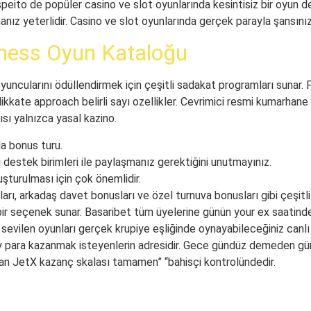
speito de popüler casino ve slot oyunlarında kesintisiz bir oyun 
nız yeterlidir. Casino ve slot oyunlarında gerçek parayla şansını
ness Oyun Kataloğu
oyuncularını ödüllendirmek için çeşitli sadakat programları sunar. P
i dikkate approach belirli sayı ozellikler. Cevrimici resmi kumarha
kısı yalnızca yasal kazino.
la bonus turu.
 destek birimleri ile paylaşmanız gerektiğini unutmayınız.
uşturulması için çok önemlidir.
arı, arkadaş davet bonusları ve özel turnuva bonusları gibi çeşitl
bir seçenek sunar. Basaribet tüm üyelerine günün your ex saatinde
 sevilen oyunları gerçek krupiye eşliğinde oynayabileceğiniz canlı o
olay para kazanmak isteyenlerin adresidir. Gece gündüz demeden
nan JetX kazanç skalası tamamen” “bahisçi kontrolündedir.