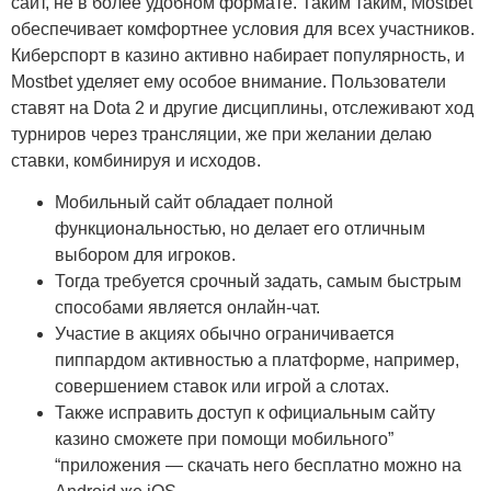
сайт, не в более удобном формате. Таким таким, Mostbet
обеспечивает комфортнее условия для всех участников.
Киберспорт в казино активно набирает популярность, и
Mostbet уделяет ему особое внимание. Пользователи
ставят на Dota 2 и другие дисциплины, отслеживают ход
турниров через трансляции, же при желании делаю
ставки, комбинируя и исходов.
Мобильный сайт обладает полной
функциональностью, но делает его отличным
выбором для игроков.
Тогда требуется срочный задать, самым быстрым
способами является онлайн-чат.
Участие в акциях обычно ограничивается
пиппардом активностью а платформе, например,
совершением ставок или игрой а слотах.
Также исправить доступ к официальным сайту
казино сможете при помощи мобильного”
“приложения — скачать него бесплатно можно на