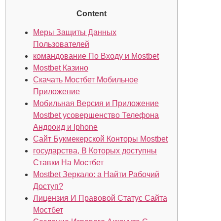
Content
Меры Защиты Данных
Пользователей
командование По Входу и Mostbet
Mostbet Казино
Скачать Мостбет Мобильное
Приложение
Мобильная Версия и Приложение
Mostbet усовершенство Телефона
Андроид и Iphone
Сайт Букмекерской Конторы Mostbet
государства, В Которых доступны
Ставки На Мостбет
Mostbet Зеркало: а Найти Рабочий
Доступ?
Лицензия И Правовой Статус Сайта
Мостбет