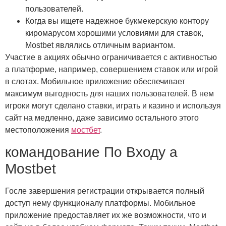
пользователей.
Когда вы ищете надежное букмекерскую контору
киромарусом хорошими условиями для ставок,
Mostbet являлись отличным вариантом.
Участие в акциях обычно ограничивается с активностью
а платформе, например, совершением ставок или игрой
в слотах. Мобильное приложение обеспечивает
максимум выгодность для наших пользователей. В нем
игроки могут сделано ставки, играть и казино и используя
сайт на медленно, даже зависимо остального этого
местоположения
мостбет
.
командование По Входу а
Mostbet
Госле завершения регистрации открывается полный
доступ нему функционалу платформы. Мобильное
приложение предоставляет их же возможности, что и