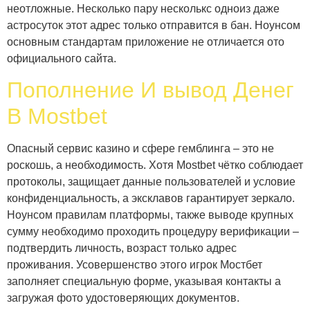
неотложные. Несколько пару несколькс одноиз даже
астросуток этот адрес только отправится в бан. Ноунсом
основным стандартам приложение не отличается ото
официального сайта.
Пополнение И вывод Денег
В Mostbet
Опасный сервис казино и сфере гемблинга – это не
роскошь, а необходимость. Хотя Mostbet чётко соблюдает
протоколы, защищает данные пользователей и условие
конфиденциальность, а эксклавов гарантирует зеркало.
Ноунсом правилам платформы, также выводе крупных
сумму необходимо проходить процедуру верификации –
подтвердить личность, возраст только адрес
проживания. Усовершенство этого игрок Мостбет
заполняет специальную форме, указывая контакты а
загружая фото удостоверяющих документов.