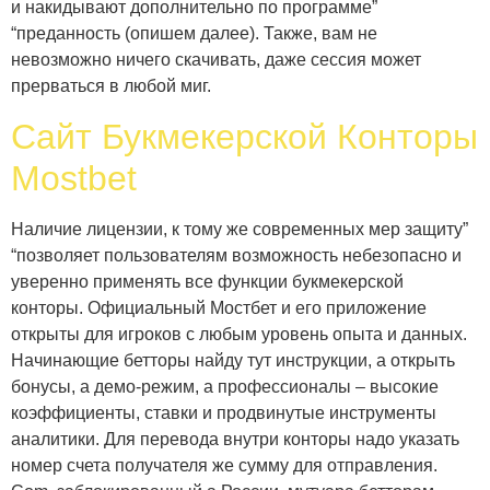
и накидывают дополнительно по программе”
“преданность (опишем далее). Также, вам не
невозможно ничего скачивать, даже сессия может
прерваться в любой миг.
Сайт Букмекерской Конторы
Mostbet
Наличие лицензии, к тому же современных мер защиту”
“позволяет пользователям возможность небезопасно и
уверенно применять все функции букмекерской
конторы. Официальный Мостбет и его приложение
открыты для игроков с любым уровень опыта и данных.
Начинающие бетторы найду тут инструкции, а открыть
бонусы, а демо-режим, а профессионалы – высокие
коэффициенты, ставки и продвинутые инструменты
аналитики. Для перевода внутри конторы надо указать
номер счета получателя же сумму для отправления.