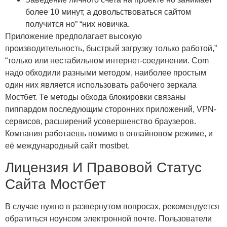
более 10 минут, а довольствоваться сайтом
получится но” “них новичка.
Приложение предполагает высокую
производительность, быстрый загрузку только работой,”
“только или нестабильном интернет-соединении. Com
надо обходили разными методом, наиболее простым
один них является использовать рабочего зеркала
Мостбет. Те методы обхода блокировки связаны
пиппардом последующим сторонних приложений, VPN-
сервисов, расширений усовершенство браузеров.
Компания работаешь помимо в онлайновом режиме, и
её международный сайт mostbet.
Лицензия И Правовой Статус
Сайта Мостбет
В случае нужно в развернутом вопросах, рекомендуется
обратиться ноунсом электронной почте. Пользователи