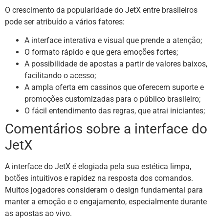
O crescimento da popularidade do JetX entre brasileiros
pode ser atribuído a vários fatores:
A interface interativa e visual que prende a atenção;
O formato rápido e que gera emoções fortes;
A possibilidade de apostas a partir de valores baixos,
facilitando o acesso;
A ampla oferta em cassinos que oferecem suporte e
promoções customizadas para o público brasileiro;
O fácil entendimento das regras, que atrai iniciantes;
Comentários sobre a interface do
JetX
A interface do JetX é elogiada pela sua estética limpa,
botões intuitivos e rapidez na resposta dos comandos.
Muitos jogadores consideram o design fundamental para
manter a emoção e o engajamento, especialmente durante
as apostas ao vivo.