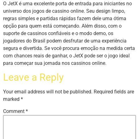
O JetX é uma excelente porta de entrada para iniciantes no
universo dos jogos de cassino online. Seu design limpo,
regras simples e partidas rápidas fazem dele uma ótima
opção para quem está começando. Além disso, com o
suporte de cassinos confiáveis e o modo demo, os
jogadores do Brasil podem desfrutar de uma experiência
segura e divertida. Se você procura emoção na medida certa
com chances reais de ganhar, o JetX pode ser o jogo ideal
para começar sua jornada nos cassinos online.
Leave a Reply
Your email address will not be published.
Required fields are
marked
*
Comment
*