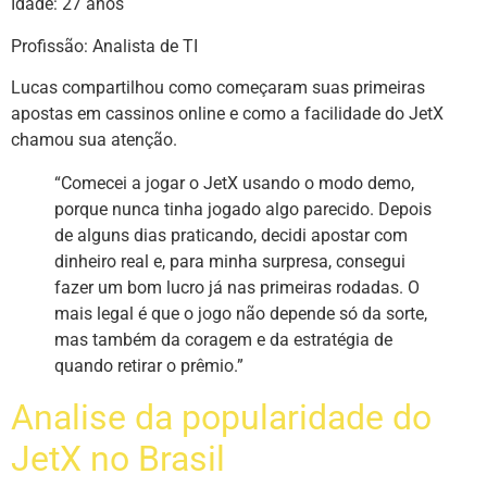
Idade: 27 anos
Profissão: Analista de TI
Lucas compartilhou como começaram suas primeiras
apostas em cassinos online e como a facilidade do JetX
chamou sua atenção.
“Comecei a jogar o JetX usando o modo demo,
porque nunca tinha jogado algo parecido. Depois
de alguns dias praticando, decidi apostar com
dinheiro real e, para minha surpresa, consegui
fazer um bom lucro já nas primeiras rodadas. O
mais legal é que o jogo não depende só da sorte,
mas também da coragem e da estratégia de
quando retirar o prêmio.”
Analise da popularidade do
JetX no Brasil