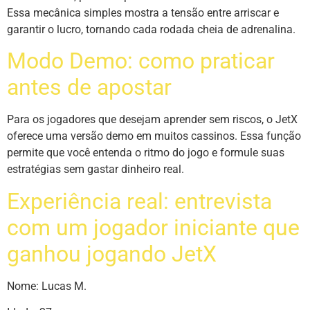
Essa mecânica simples mostra a tensão entre arriscar e
garantir o lucro, tornando cada rodada cheia de adrenalina.
Modo Demo: como praticar
antes de apostar
Para os jogadores que desejam aprender sem riscos, o JetX
oferece uma versão demo em muitos cassinos. Essa função
permite que você entenda o ritmo do jogo e formule suas
estratégias sem gastar dinheiro real.
Experiência real: entrevista
com um jogador iniciante que
ganhou jogando JetX
Nome: Lucas M.