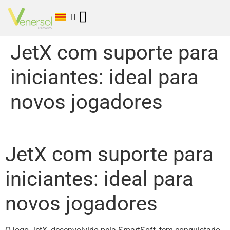
JetX com suporte para
iniciantes: ideal para
novos jogadores
JetX com suporte para
iniciantes: ideal para
novos jogadores