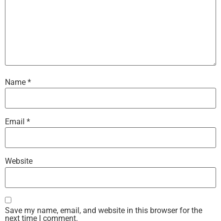
Name
*
Email
*
Website
Save my name, email, and website in this browser for the
next time I comment.