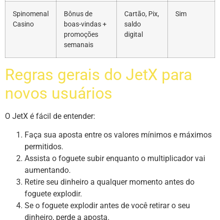
Spinomenal
Bônus de
Cartão, Pix,
Sim
Casino
boas-vindas +
saldo
promoções
digital
semanais
Regras gerais do JetX para
novos usuários
O JetX é fácil de entender:
Faça sua aposta entre os valores mínimos e máximos
permitidos.
Assista o foguete subir enquanto o multiplicador vai
aumentando.
Retire seu dinheiro a qualquer momento antes do
foguete explodir.
Se o foguete explodir antes de você retirar o seu
dinheiro, perde a aposta.