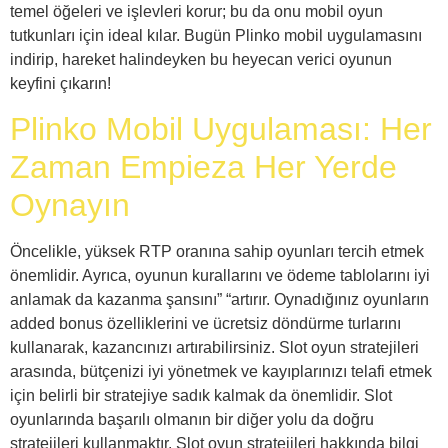
temel öğeleri ve işlevleri korur; bu da onu mobil oyun
tutkunları için ideal kılar. Bugün Plinko mobil uygulamasını
indirip, hareket halindeyken bu heyecan verici oyunun
keyfini çıkarın!
Plinko Mobil Uygulaması: Her
Zaman Empieza Her Yerde
Oynayın
Öncelikle, yüksek RTP oranına sahip oyunları tercih etmek
önemlidir. Ayrıca, oyunun kurallarını ve ödeme tablolarını iyi
anlamak da kazanma şansını” “artırır. Oynadığınız oyunların
added bonus özelliklerini ve ücretsiz döndürme turlarını
kullanarak, kazancınızı artırabilirsiniz. Slot oyun stratejileri
arasında, bütçenizi iyi yönetmek ve kayıplarınızı telafi etmek
için belirli bir stratejiye sadık kalmak da önemlidir. Slot
oyunlarında başarılı olmanın bir diğer yolu da doğru
stratejileri kullanmaktır. Slot oyun stratejileri hakkında bilgi