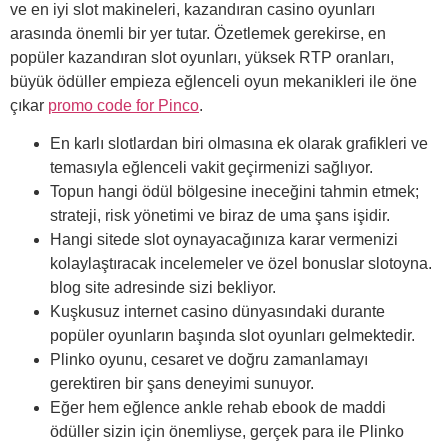
ve en iyi slot makineleri, kazandıran casino oyunları
arasında önemli bir yer tutar. Özetlemek gerekirse, en
popüler kazandıran slot oyunları, yüksek RTP oranları,
büyük ödüller empieza eğlenceli oyun mekanikleri ile öne
çıkar
promo code for Pinco
.
En karlı slotlardan biri olmasına ek olarak grafikleri ve
temasıyla eğlenceli vakit geçirmenizi sağlıyor.
Topun hangi ödül bölgesine ineceğini tahmin etmek;
strateji, risk yönetimi ve biraz de uma şans işidir.
Hangi sitede slot oynayacağınıza karar vermenizi
kolaylaştıracak incelemeler ve özel bonuslar slotoyna.
blog site adresinde sizi bekliyor.
Kuşkusuz internet casino dünyasındaki durante
popüler oyunların başında slot oyunları gelmektedir.
Plinko oyunu, cesaret ve doğru zamanlamayı
gerektiren bir şans deneyimi sunuyor.
Eğer hem eğlence ankle rehab ebook de maddi
ödüller sizin için önemliyse, gerçek para ile Plinko