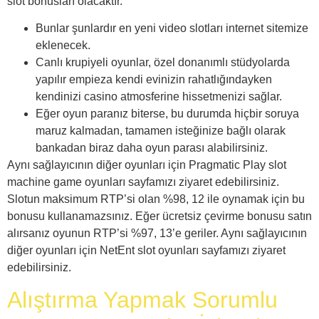
slot bonusları olacaktır.
Bunlar şunlardır en yeni video slotları internet sitemize
eklenecek.
Canlı krupiyeli oyunlar, özel donanımlı stüdyolarda
yapılır empieza kendi evinizin rahatlığındayken
kendinizi casino atmosferine hissetmenizi sağlar.
Eğer oyun paranız biterse, bu durumda hiçbir soruya
maruz kalmadan, tamamen isteğinize bağlı olarak
bankadan biraz daha oyun parası alabilirsiniz.
Aynı sağlayıcının diğer oyunları için Pragmatic Play slot
machine game oyunları sayfamızı ziyaret edebilirsiniz.
Slotun maksimum RTP’si olan %98, 12 ile oynamak için bu
bonusu kullanamazsınız. Eğer ücretsiz çevirme bonusu satın
alırsanız oyunun RTP’si %97, 13’e geriler. Aynı sağlayıcının
diğer oyunları için NetEnt slot oyunları sayfamızı ziyaret
edebilirsiniz.
Alıştırma Yapmak Sorumlu