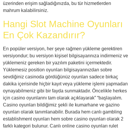
üzerinden erişim sağladığınızda, bu tür hizmetlerden
mahrum kalabilirsiniz.
Hangi Slot Machine Oyunları
En Çok Kazandırır?
En popüler versiyon, her şeye rağmen yükleme gerektiren
versiyondur; bu versiyon kişisel bilgisayarınıza indirmeniz ve
yüklemeniz gereken bir yazılım paketini içermektedir.
Yüklemesiz position oyunları bilgisayarınızdan sobre
sevdiğiniz casinoda gördüğünüz oyunları sadece birkaç
dakika içerisinde hiçbir kayıt veya yükleme işlemi yapmadan
oynayabilmeniz gibi bir fayda sunmaktadır. Öncelikle herkes
için casino oyunlarını tam olarak açıklayarak” “başlayalım.
Casino oyunları bildiğimiz şekli ile kumarhane ve gazino
oyunları olarak tanımlanabilir. Burada hem canlı gambling
establishment oyunları hem sobre casino oyunları olarak 2
farklı kategori bulunur. Canlı online casino oyunları rulet