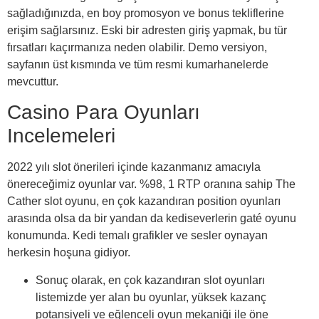
sağladığınızda, en boy promosyon ve bonus tekliflerine
erişim sağlarsınız. Eski bir adresten giriş yapmak, bu tür
fırsatları kaçırmanıza neden olabilir. Demo versiyon,
sayfanın üst kısmında ve tüm resmi kumarhanelerde
mevcuttur.
Casino Para Oyunları
Incelemeleri
2022 yılı slot önerileri içinde kazanmanız amacıyla
önereceğimiz oyunlar var. %98, 1 RTP oranına sahip The
Cather slot oyunu, en çok kazandıran position oyunları
arasında olsa da bir yandan da kediseverlerin gaté oyunu
konumunda. Kedi temalı grafikler ve sesler oynayan
herkesin hoşuna gidiyor.
Sonuç olarak, en çok kazandıran slot oyunları
listemizde yer alan bu oyunlar, yüksek kazanç
potansiyeli ve eğlenceli oyun mekaniği ile öne