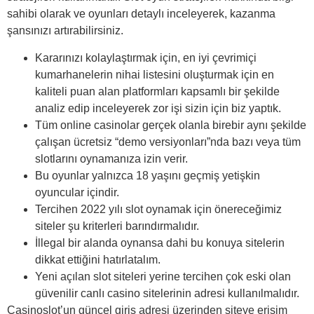
sahibi olarak ve oyunları detaylı inceleyerek, kazanma
şansınızı artırabilirsiniz.
Kararınızı kolaylaştırmak için, en iyi çevrimiçi
kumarhanelerin nihai listesini oluşturmak için en
kaliteli puan alan platformları kapsamlı bir şekilde
analiz edip inceleyerek zor işi sizin için biz yaptık.
Tüm online casinolar gerçek olanla birebir aynı şekilde
çalışan ücretsiz “demo versiyonları”nda bazı veya tüm
slotlarını oynamanıza izin verir.
Bu oyunlar yalnızca 18 yaşını geçmiş yetişkin
oyuncular içindir.
Tercihen 2022 yılı slot oynamak için önereceğimiz
siteler şu kriterleri barındırmalıdır.
İllegal bir alanda oynansa dahi bu konuya sitelerin
dikkat ettiğini hatırlatalım.
Yeni açılan slot siteleri yerine tercihen çok eski olan
güvenilir canlı casino sitelerinin adresi kullanılmalıdır.
Casinoslot’un güncel giriş adresi üzerinden siteye erişim