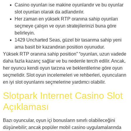
Casino oyunları ise makine oyunlarıdır ve bu oyunlar
slot oyunları olarak da adlandırılır.
Her zaman en yüksek RTP oranına sahip oyunları
seçmeye çalışın ve oyun stratejilerinizi buna göre
belirleyin.
1429 Uncharted Seas, güzel bir tasarıma sahip yeni
ama basit bir kazandıran position oyunudur.
Yüksek RTP oranına sahip position” “oyunları, uzun vadede
daha fazla kazanç sağlar ve bu nedenle tercih edilir. Ancak,
her oyuncu kendi oyun tarzına ve beklentilerine göre oyun
seçmelidir. Slot oyun incelemeleri ve rehberleri, oyuncuların
en iyi slot oyunlarını seçmelerine yardımcı olabilir.
Slotpark Internet Casino Slot
Açıklaması
Bazı oyuncular, oyun içi bonusların sınırlı olabileceğini
düşünebilir; ancak popüler mobil casino uygulamalarında