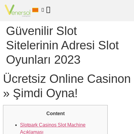
Güvenilir Slot
Sitelerinin Adresi Slot
Oyunları 2023
Ücretsiz Online Casinon
» Şimdi Oyna!
Content
Slotpark Casinos Slot Machine
Açıklaması