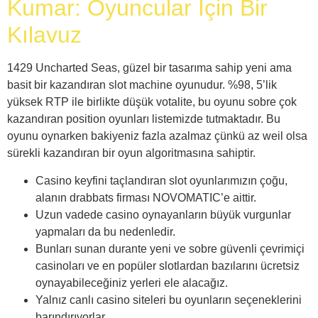
Kumar: Oyuncular İçin Bir
Kılavuz
1429 Uncharted Seas, güzel bir tasarıma sahip yeni ama
basit bir kazandıran slot machine oyunudur. %98, 5’lik
yüksek RTP ile birlikte düşük votalite, bu oyunu sobre çok
kazandıran position oyunları listemizde tutmaktadır. Bu
oyunu oynarken bakiyeniz fazla azalmaz çünkü az weil olsa
sürekli kazandıran bir oyun algoritmasına sahiptir.
Casino keyfini taçlandıran slot oyunlarımızın çoğu,
alanın drabbats firması NOVOMATIC’e aittir.
Uzun vadede casino oynayanların büyük vurgunlar
yapmaları da bu nedenledir.
Bunları sunan durante yeni ve sobre güvenli çevrimiçi
casinoları ve en popüler slotlardan bazılarını ücretsiz
oynayabileceğiniz yerleri ele alacağız.
Yalnız canlı casino siteleri bu oyunların seçeneklerini
barındırıyorlar.