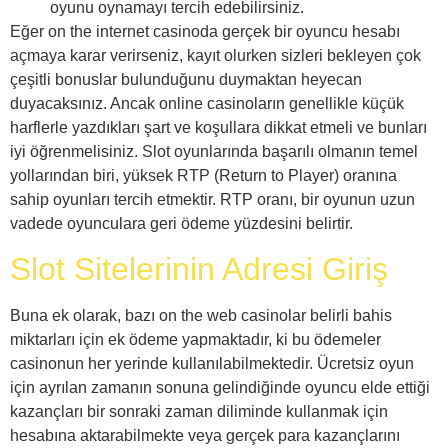
oyunu oynamayı tercih edebilirsiniz.
Eğer on the internet casinoda gerçek bir oyuncu hesabı
açmaya karar verirseniz, kayıt olurken sizleri bekleyen çok
çeşitli bonuslar bulunduğunu duymaktan heyecan
duyacaksınız. Ancak online casinoların genellikle küçük
harflerle yazdıkları şart ve koşullara dikkat etmeli ve bunları
iyi öğrenmelisiniz. Slot oyunlarında başarılı olmanın temel
yollarından biri, yüksek RTP (Return to Player) oranına
sahip oyunları tercih etmektir. RTP oranı, bir oyunun uzun
vadede oyunculara geri ödeme yüzdesini belirtir.
Slot Sitelerinin Adresi Giriş
Buna ek olarak, bazı on the web casinolar belirli bahis
miktarları için ek ödeme yapmaktadır, ki bu ödemeler
casinonun her yerinde kullanılabilmektedir. Ücretsiz oyun
için ayrılan zamanın sonuna gelindiğinde oyuncu elde ettiği
kazançları bir sonraki zaman diliminde kullanmak için
hesabına aktarabilmekte veya gerçek para kazançlarını