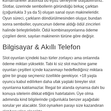
kumarhaneler arasında bu eşsiz deneyime ulaşabilirsiniz.
Slotlar, üzerinde sembollerin göründüğü birkaç çarktan
(çoğunlukla 3 ya da 5) oluşan sanal oyun makineleridir.
Oyun süreci, çarkların döndürülmesinden oluşur, bundan
sonra semboller, oyuncunun ödeme aldığı ödül zincirleri
halinde birleştirilebilir. Ödül kombinasyonlarına ödeme
çizgileri denir, sayıları makinenin türüne göre değişir.
Bilgisayar & Akıllı Telefon
Slot oyunları içindeki bazı türler zorlayıcı ama onlarında
ödeme miktarı yüksektir. Tabi ki siz slot machine game
oyunları çeşitleri içinde kazanmayı hedeflediğiniz miktara
göre bir grupp seçmeniz özellikle gerekiyor. +18 yaşta
oyuncu kabul edilirken daha ufak yaştaki bireyler slot
oyunlarına katılamazlar. İllegal bir alanda oynansa dahi bu
konuya sitelerin dikkat ettiğini hatırlatalım. Üye olma
adımında kind bilgilerinde çoğunlukla benzer aşağıdaki
sorular yer alacaktır. Slot oynarken parayı size kazandıran