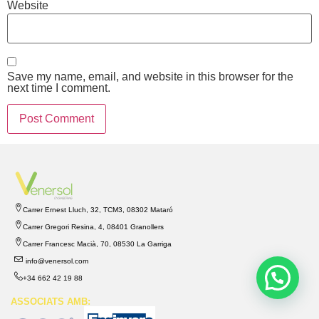
Website
Save my name, email, and website in this browser for the
next time I comment.
Carrer Ernest Lluch, 32, TCM3, 08302 Mataró
Carrer Gregori Resina, 4, 08401 Granollers
Carrer Francesc Macià, 70, 08530 La Garriga
info@venersol.com
En què puc ajudar-te?
+34 662 42 19 88
ASSOCIATS AMB: