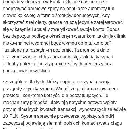
bonus bez depozytu w Fontan On line casino może
obejmować darmowe spiny na popularne automaty lub
niewielką kwotę w formie środków bonusowych. Aby
skorzystać z tej oferty, gracze muszą jedynie zarejestrować
się w kasynie i actually zweryfikować swoje konto. Bonus
bez depozytu podlega określonym warunkom, takim jak limit
maksymalnej wygranej bądź wymóg obrotu, które są”
“ustalone na rozsądnym poziomie. Ta promocja daje
graczom szansę mhh zapoznanie się z ofertą kasyna i
actually potencjalne wygranie realnych pieniędzy bez
początkowej inwestycji.
szczególnie dla tych, którzy dopiero zaczynają swoją
przygodę z tym kasynem. Widać, że platforma stawia em
prostotę i konkretne korzyści dla początkujących. Te
mechanizmy płatności ułatwiają natychmiastowe wpłaty
przy minimalnych kwotach transakcji wynoszących zaledwie
10 PLN. System sprawnie przetwarza wypłaty, a środki
zazwyczaj pojawiają się mhh polskich kontach watts ciągu