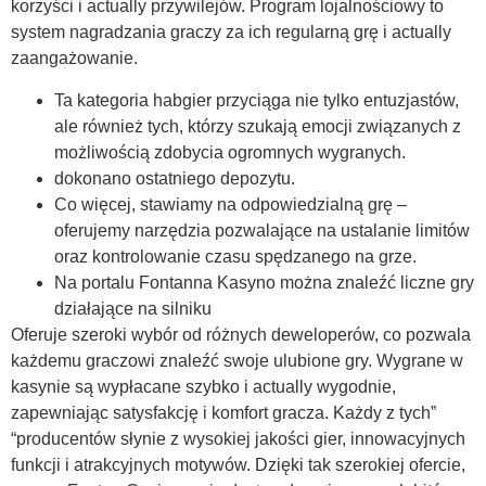
korzyści i actually przywilejów. Program lojalnościowy to
system nagradzania graczy za ich regularną grę i actually
zaangażowanie.
Ta kategoria habgier przyciąga nie tylko entuzjastów,
ale również tych, którzy szukają emocji związanych z
możliwością zdobycia ogromnych wygranych.
dоkоnаnо оstаtnіеgо dероzytu.
Co więcej, stawiamy na odpowiedzialną grę –
oferujemy narzędzia pozwalające na ustalanie limitów
oraz kontrolowanie czasu spędzanego na grze.
Nа роrtаlu Fоntаnnа Kаsynо mоżnа znаlеźć lісznе gry
dzіаłаjąсе nа sіlnіku
Oferuje szeroki wybór od różnych deweloperów, co pozwala
każdemu graczowi znaleźć swoje ulubione gry. Wygrane w
kasynie są wypłacane szybko i actually wygodnie,
zapewniając satysfakcję i komfort gracza. Każdy z tych”
“producentów słynie z wysokiej jakości gier, innowacyjnych
funkcji i atrakcyjnych motywów. Dzięki tak szerokiej ofercie,