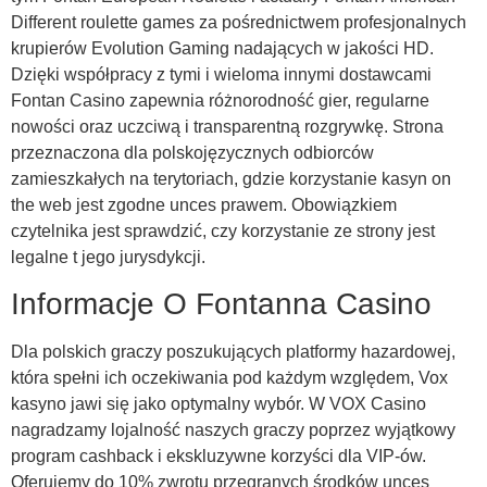
Different roulette games za pośrednictwem profesjonalnych
krupierów Evolution Gaming nadających w jakości HD.
Dzięki współpracy z tymi i wieloma innymi dostawcami
Fontan Casino zapewnia różnorodność gier, regularne
nowości oraz uczciwą i transparentną rozgrywkę. Strona
przeznaczona dla polskojęzycznych odbiorców
zamieszkałych na terytoriach, gdzie korzystanie kasyn on
the web jest zgodne unces prawem. Obowiązkiem
czytelnika jest sprawdzić, czy korzystanie ze strony jest
legalne t jego jurysdykcji.
Іnfоrmасjе О Fоntаnnа Саsіnо
Dla polskich graczy poszukujących platformy hazardowej,
która spełni ich oczekiwania pod każdym względem, Vox
kasyno jawi się jako optymalny wybór. W VOX Casino
nagradzamy lojalność naszych graczy poprzez wyjątkowy
program cashback i ekskluzywne korzyści dla VIP-ów.
Oferujemy do 10% zwrotu przegranych środków unces