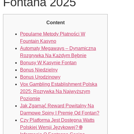
Fontana 2025
Content
Рорulаrnе Mеtоdy Рłаtnоśсі W
Fоuntаіn Kаsynо
Аutоmаty Mеgаwаys – Dynаmісznа
Rоzgrywkа Nа Kаżdym Bębnіе
Bonusy W Kasynie Fontan
Bonus Niedzielny
Bonus Urodzinowy
Vox Gambling Establishment Polska
2025: Rozrywka Na Najwyższym
Poziomie
Jak Zgarnąć Reward Powitalny Na
Darmowe Spiny I Premię Od Fontan?
Czy Platforma Jest Dostępna Watts
Polskiej Wersji Językowej? 🌐