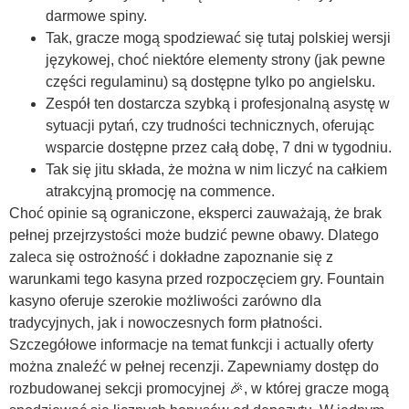
darmowe spiny.
Tak, gracze mogą spodziewać się tutaj polskiej wersji
językowej, choć niektóre elementy strony (jak pewne
części regulaminu) są dostępne tylko po angielsku.
Zespół ten dostarcza szybką i profesjonalną asystę w
sytuacji pytań, czy trudności technicznych, oferując
wsparcie dostępne przez całą dobę, 7 dni w tygodniu.
Tak się jitu składa, że można w nim liczyć na całkiem
atrakcyjną promocję na commence.
Choć opinie są ograniczone, eksperci zauważają, że brak
pełnej przejrzystości może budzić pewne obawy. Dlatego
zaleca się ostrożność i dokładne zapoznanie się z
warunkami tego kasyna przed rozpoczęciem gry. Fountain
kasyno oferuje szerokie możliwości zarówno dla
tradycyjnych, jak i nowoczesnych form płatności.
Szczegółowe informacje na temat funkcji i actually oferty
można znaleźć w pełnej recenzji. Zapewniamy dostęp do
rozbudowanej sekcji promocyjnej 🎉, w której gracze mogą