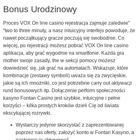
Bonus Urodzinowy
Proces VOX On line casino rejestracja zajmuje zaledwie”
“two to three minuty, a nasz intuicyjny interfejs powoduje, że
nawet początkujący gracze poczują się swobodnie. Co
więcej, po rejestracji możesz pobrać VOX On line casino
aplikacja, aby grać wygodnie na smartfonie. Każda gra
mother swoje zasady, the w sekcji pomocy możesz
dowiedzieć się, jak grać na automatach. Wskazuje, które
kombinacje (zestawy symboli) uważa się za zwycięskie,
jakie są ich mnożniki, co jest potrzebne carry out aktywacji
rund bonusowych itp. Dołączenie perform społeczności
kasyno Fontan Casino jest szybkie, intuicyjne i pełne
korzyści – kilka prostych kroków dzieli Cię od świata
ekscytującej rozrywki.
Wystarczy jedynie skorzystać z zaprezentowanej
poprzez nas oferty, założyć konto w Fontan Kasyno, a
następnie je aktywować.