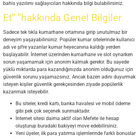
bahis yazılımı sağlayıcıları hakkında bilgi bulabilirsiniz.
Et” “hakkında Genel Bilgiler
Sadece tek tıkla kumarhane ortamına girip unutulmaz bir
deneyim yaşayabilirsiniz. Popüler kumar sitelerinde kullanıcı
adı ve şifre yazanlar kumar heyecanına kaldığı yerden
başlayabilir. İnternet üzerinden kumarhane ve slot oynarken
sorun yaşamamak için anonim kalmak gerekir. Bu sayede
yüklü miktarda para kazandığınızda anonim olduğunuz için
güvenlik sorunu yaşamazsınız. Ancak bazen adını duyurmak
isteyen kişiler güvenlik gerekçesinden ziyade popülerlik
kazanmak isteyebilir.
Bu siteler, kredi kartı, banka havalesi ve mobil ödeme
gibi pek çok seçenek sunmaktadır.
İnternet sitesi daima aktif olan Mefete ile hesap
oluşturup buradaki bakiyeyi move edebilirsiniz.
Yeni üyeler, ilk para yatırma işlemlerinde farklı bonuslar