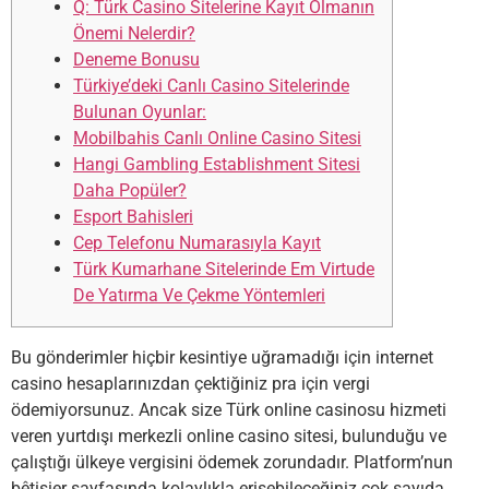
Q: Türk Casino Sitelerine Kayıt Olmanın
Önemi Nelerdir?
Deneme Bonusu
Türkiye’deki Canlı Casino Sitelerinde
Bulunan Oyunlar:
Mobilbahis Canlı Online Casino Sitesi
Hangi Gambling Establishment Sitesi
Daha Popüler?
Esport Bahisleri
Cep Telefonu Numarasıyla Kayıt
Türk Kumarhane Sitelerinde Em Virtude
De Yatırma Ve Çekme Yöntemleri
Bu gönderimler hiçbir kesintiye uğramadığı için internet
casino hesaplarınızdan çektiğiniz pra için vergi
ödemiyorsunuz. Ancak size Türk online casinosu hizmeti
veren yurtdışı merkezli online casino sitesi, bulunduğu ve
çalıştığı ülkeye vergisini ödemek zorundadır. Platform’nun
bêtisier sayfasında kolaylıkla erişebileceğiniz çok sayıda