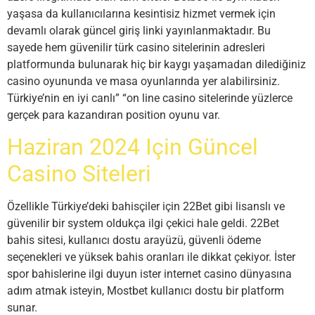
yaşasa da kullanıcılarına kesintisiz hizmet vermek için
devamlı olarak güncel giriş linki yayınlanmaktadır. Bu
sayede hem güvenilir türk casino sitelerinin adresleri
platformunda bulunarak hiç bir kaygı yaşamadan dilediğiniz
casino oyununda ve masa oyunlarında yer alabilirsiniz.
Türkiye’nin en iyi canlı” “on line casino sitelerinde yüzlerce
gerçek para kazandıran position oyunu var.
Haziran 2024 Için Güncel
Casino Siteleri
Özellikle Türkiye’deki bahisçiler için 22Bet gibi lisanslı ve
güvenilir bir system oldukça ilgi çekici hale geldi. 22Bet
bahis sitesi, kullanıcı dostu arayüzü, güvenli ödeme
seçenekleri ve yüksek bahis oranları ile dikkat çekiyor. İster
spor bahislerine ilgi duyun ister internet casino dünyasına
adım atmak isteyin, Mostbet kullanıcı dostu bir platform
sunar.