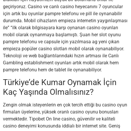
geçiriyoruz. Casino ve canlı casino heyecanını 7 oyuncular
için artık bu oyunlar pampre telefonu ve pill ile oynanabilir
durumda. Mobil cihazların empieza internetin yaygınlaşması
ile” “ilk olarak bilgisayara karşı oynanan casino oyunları
mobil olarak oynanmaya başlamıştı. Şuan her slot oyunu
pampre telefonu ve capsule için yazılmasa ag yeni çıkan
empieza popüler casino slotları mobil olarak oynanabiliyor.
Teknoloji ve web bağlantılarındaki hızın artması ile Canlı
Gambling establishment oyunları artık mobil olarak hem
pampre telefonu hem de tablet ile oynanabiliyor.
Türkiye’de Kumar Oynamak İçin
Kaç Yaşında Olmalısınız?
Zengin olmak isteyenlerin en çok tercih ettiği bu casino oyun
firmaları üyelerine, yüksek oranlı casino oyunu bonusları
vermektedir. Tipobet On line casino, güvenilir ve kaliteli
casino deneyimi konusunda iddialı bir internet site. Geniş