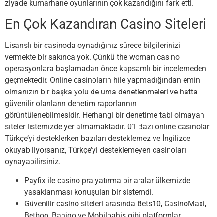
ziyade kumarhane oyunlarının çok kazandığını fark etti.
En Çok Kazandıran Casino Siteleri
Lisanslı bir casinoda oynadığınız sürece bilgilerinizi
vermekte bir sakınca yok. Çünkü the woman casino
operasyonlara başlamadan önce kapsamlı bir incelemeden
geçmektedir. Online casinoların hile yapmadığından emin
olmanızın bir başka yolu de uma denetlenmeleri ve hatta
güvenilir olanların denetim raporlarının
görüntülenebilmesidir. Herhangi bir denetime tabi olmayan
siteler listemizde yer almamaktadır. 01 Bazı online casinolar
Türkçe’yi desteklerken bazıları desteklemez ve İngilizce
okuyabiliyorsanız, Türkçe’yi desteklemeyen casinoları
oynayabilirsiniz.
Payfix ile casino pra yatırma bir aralar ülkemizde
yasaklanması konuşulan bir sistemdi.
Güvenilir casino siteleri arasında Bets10, CasinoMaxi,
Betboo, Bahigo ve Mobilbahis gibi platformlar