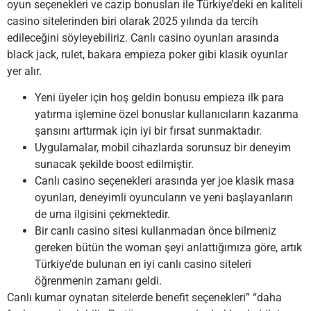
oyun seçenekleri ve cazip bonusları ile Türkiye’deki en kaliteli
casino sitelerinden biri olarak 2025 yılında da tercih
edileceğini söyleyebiliriz. Canlı casino oyunları arasında
black jack, rulet, bakara empieza poker gibi klasik oyunlar
yer alır.
Yeni üyeler için hoş geldin bonusu empieza ilk para
yatırma işlemine özel bonuslar kullanıcıların kazanma
şansını arttırmak için iyi bir fırsat sunmaktadır.
Uygulamalar, mobil cihazlarda sorunsuz bir deneyim
sunacak şekilde boost edilmiştir.
Canlı casino seçenekleri arasında yer joe klasik masa
oyunları, deneyimli oyuncuların ve yeni başlayanların
de uma ilgisini çekmektedir.
Bir canlı casino sitesi kullanmadan önce bilmeniz
gereken bütün the woman şeyi anlattığımıza göre, artık
Türkiye’de bulunan en iyi canlı casino siteleri
öğrenmenin zamanı geldi.
Canlı kumar oynatan sitelerde benefit seçenekleri” “daha