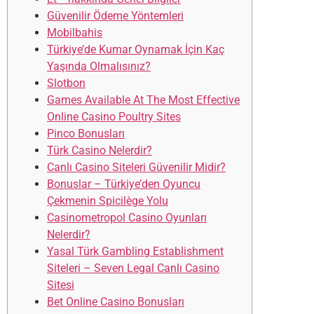
Güvenilir Ödeme Yöntemleri
Mobilbahis
Türkiye’de Kumar Oynamak İçin Kaç
Yaşında Olmalısınız?
Slotbon
Games Available At The Most Effective
Online Casino Poultry Sites
Pinco Bonusları
Türk Casino Nelerdir?
Canlı Casino Siteleri Güvenilir Midir?
Bonuslar – Türkiye’den Oyuncu
Çekmenin Spicilège Yolu
Casinometropol Casino Oyunları
Nelerdir?
Yasal Türk Gambling Establishment
Siteleri – Seven Legal Canlı Casino
Sitesi
Bet Online Casino Bonusları