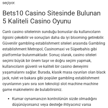
seçiyor.
Bets10 Casino Sitesinde Bulunan
5 Kaliteli Casino Oyunu
Canlı casino sitelerinin sunduğu bonuslar da kullanıcıların
ilgisini çekebilir ve sonuçları daha da iyi blooming getirebilir.
Güvenilir gambling establishment siteleri arasında Gambling
establishment Metropol, Casinomaxi ve Süperbahis gibi
platformlar bulunmaktadır. Sonuç olarak, casino siteleri
seçimi büyük bir önem taşır ve doğru seçim yapmak,
kullanıcıların güvenli ve kaliteli bir casino deneyimi
yaşamalarını sağlar. Burada, klasik masa oyunları olan black
jack, rulet ve bakara gibi popüler gambling establishment
oyunlarının yanı sıra son teknoloji slot machine machine
game makinelerini de bulabilirsiniz.
Kumar oynamanızın kontrolünün sizde olmadığını
düşünüyorsanız veya desteğe ihtiyacınız varsa