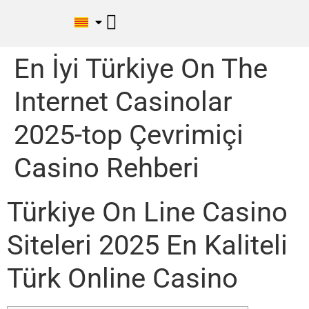
En İyi Türkiye On The
Internet Casinolar
2025-top Çevrimiçi
Casino Rehberi
Türkiye On Line Casino
Siteleri 2025 En Kaliteli
Türk Online Casino