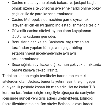
Casino masa oyunu olarak bakara ve jackpot başta
olmak üzere site yönetimi üyelerine, farklı online poker
çeşitleri ile de para kazandırmaktadır.
Casino Metropol, slot machine game oynamak
isteyenler için en iyi gambling establishment sitesidir.
Güvenilir casino siteleri, oyuncuların kayıplarının
%30’una kadarını geri öder.
Bonusların geri kalanı Casinova. org uzmanları
tarafından yapılan tüm çevrimiçi gambling
establishment incelemelerinde ayrı ayrı
açıklanmaktadır.
Seçeneğiniz sayı kazandığı zaman çok yüklü miktarda
parayı kasaya çekebilirsiniz.
Tarihi açısından engin tecrübeler barındıran en eski
sitelerden olan Betboo, bununla yetinmeyin the girl geçen
gün yenilik peşinde koşan bir markadır. Her ne kadar TİB
kurumu tarafından erişim engeliyle uğraşsa da saniyeler
içerisinde güncel yeni giriş adresi üretmektedir. Bilindiği
üzere illegitimate olan tüm siteler Betboo ile aynı kaderi