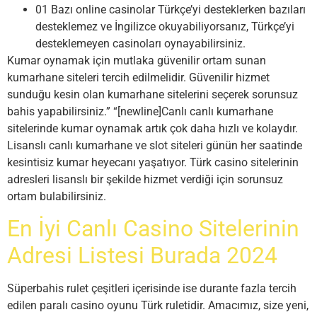
01 Bazı online casinolar Türkçe’yi desteklerken bazıları
desteklemez ve İngilizce okuyabiliyorsanız, Türkçe’yi
desteklemeyen casinoları oynayabilirsiniz.
Kumar oynamak için mutlaka güvenilir ortam sunan
kumarhane siteleri tercih edilmelidir. Güvenilir hizmet
sunduğu kesin olan kumarhane sitelerini seçerek sorunsuz
bahis yapabilirsiniz.” “[newline]Canlı canlı kumarhane
sitelerinde kumar oynamak artık çok daha hızlı ve kolaydır.
Lisanslı canlı kumarhane ve slot siteleri günün her saatinde
kesintisiz kumar heyecanı yaşatıyor. Türk casino sitelerinin
adresleri lisanslı bir şekilde hizmet verdiği için sorunsuz
ortam bulabilirsiniz.
En İyi Canlı Casino Sitelerinin
Adresi Listesi Burada 2024
Süperbahis rulet çeşitleri içerisinde ise durante fazla tercih
edilen paralı casino oyunu Türk ruletidir. Amacımız, size yeni,