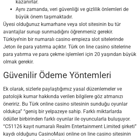
kazanırlar.
Aynı zamanda, veri güvenliği ve gizlilik önlemleri de
büyük önem taşımaktadır.
Üyesi olduğunuz kumarhane veya slot sitesinin bu tür
avantajlar sunup sunmadığını öğrenmeniz gerekir.
Türkiye’nin bir numaralı casino empieza slot sitelerinde
Jeton ile para yatırma açıktır. Türk on line casino sitelerine
para yatırma ve para çekme işlemleri için 20 yaşından büyük
olmak gerekir.
Güvenilir Ödeme Yöntemleri
Ek olarak, sizlerle paylaştığımız yasal düzenlemeler ve
patolojik kumar hakkında verilen bilgilere göz atmanızı
öneririz. Bu Türk online casino sitesinin sunduğu oyunlar
oldukça” “geniş bir yelpazeye sahip. Farklı miktarlarda
ödüller birbirinden farklı oyunlar ile oyuncularla buluşuyor.
“C51126 kayıt numaralı Realm Entertainment Limited şirketi”
kaydı olduğunu CasinoMaxi online on line casino sitesinin