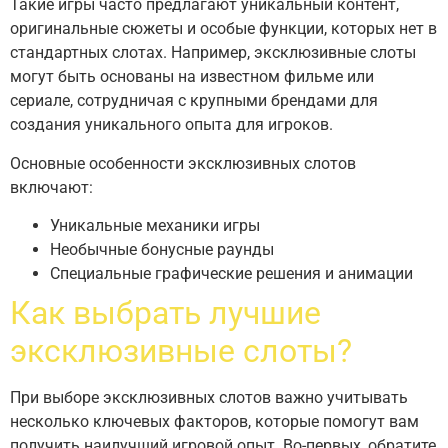
Такие игры часто предлагают уникальный контент,
оригинальные сюжеты и особые функции, которых нет в
стандартных слотах. Например, эксклюзивные слоты
могут быть основаны на известном фильме или
сериале, сотрудничая с крупными брендами для
создания уникального опыта для игроков.
Основные особенности эксклюзивных слотов
включают:
Уникальные механики игры
Необычные бонусные раунды
Специальные графические решения и анимации
Как выбрать лучшие
эксклюзивные слоты?
При выборе эксклюзивных слотов важно учитывать
несколько ключевых факторов, которые помогут вам
получить наилучший игровой опыт. Во-первых, обратите