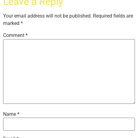
Leave a Reply
Your email address will not be published.
Required fields are
marked
*
Comment
*
Name
*