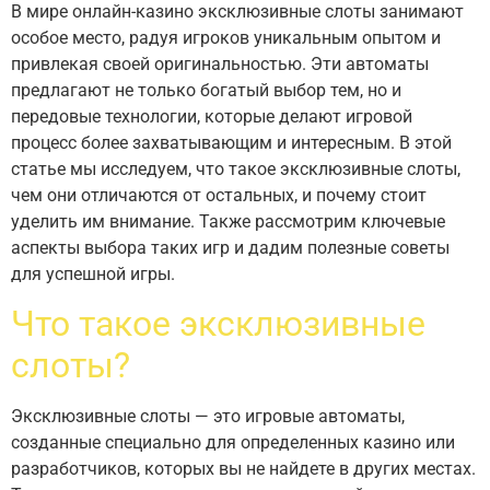
В мире онлайн-казино эксклюзивные слоты занимают
особое место, радуя игроков уникальным опытом и
привлекая своей оригинальностью. Эти автоматы
предлагают не только богатый выбор тем, но и
передовые технологии, которые делают игровой
процесс более захватывающим и интересным. В этой
статье мы исследуем, что такое эксклюзивные слоты,
чем они отличаются от остальных, и почему стоит
уделить им внимание. Также рассмотрим ключевые
аспекты выбора таких игр и дадим полезные советы
для успешной игры.
Что такое эксклюзивные
слоты?
Эксклюзивные слоты — это игровые автоматы,
созданные специально для определенных казино или
разработчиков, которых вы не найдете в других местах.