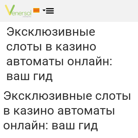
Эксклюзивные
слоты в казино
автоматы онлайн:
ваш гид
Эксклюзивные слоты
в казино автоматы
онлайн: ваш гид