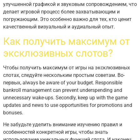
улучшенной графикой и звуковым сопровождением, что
делает игровой процесс более захватывающим и
погружающим. Это особенно важно для тех, кто ценит
качественный визуальный и аудиальный опыт.
Как получить максимум от
эксклюзивных слотов?
Чтобы получить максимум от игры на эксклюзивных
слотах, следуйте нескольким простым советам. Во-
первых, always be aware of your budget. Responsible
bankroll management can prevent underspending and
unnecessary wake-ups. Secondly, keep up with the game
updates and news to use opportunities for promotions and
bonuses.
Не забудьте уделить внимание изучению правил и
особенностей конкретной игры, чтобы знать
использование уникальных функций слота. И наконец,