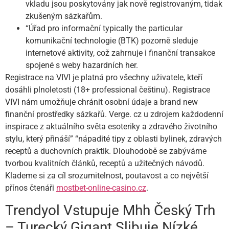
vkladu jsou poskytovány jak nově registrovaným, tidak
zkušeným sázkařům.
“Úřad pro informační typically the particular
komunikační technologie (BTK) pozorně sleduje
internetové aktivity, což zahrnuje i finanční transakce
spojené s weby hazardních her.
Registrace na VIVI je platná pro všechny uživatele, kteří
dosáhli plnoletosti (18+ professional češtinu). Registrace
VIVI nám umožňuje chránit osobní údaje a brand new
finanční prostředky sázkařů. Verge. cz u zdrojem každodenní
inspirace z aktuálního světa esoteriky a zdravého životního
stylu, který přináší” “nápadité tipy z oblasti bylinek, zdravých
receptů a duchovních praktik. Dlouhodobě se zabýváme
tvorbou kvalitních článků, receptů a užitečných návodů.
Klademe si za cíl srozumitelnost, poutavost a co největší
přínos čtenáři
mostbet-online-casino.cz
.
Trendyol Vstupuje Mhh Český Trh
– Turecký Gigant Slibuje Nízké