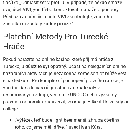
tlačítko „Odhlásit se“ v profilu. V případě, že někdo smaže
svůj účet VIVI, you třeba kontaktovat manažera podpory.
Před uzavřením čísla účtu VIVI zkontrolujte, zda mhh
zůstatku nezůstaly žádné peníze.”
Platební Metody Pro Turecké
Hráče
Pokud narazíte na online kasino, které přijímá hráče z
Turecka, u důležité být opatrný. Účast na nelegálních online
hazardních aktivitách je nezákonná some sort of může vést
e následkům. Pro komplexní pochopení právního rámce je
vhodné dans le cas où prostudovat materiály z
renomovaných zdrojů, veoma je UNODC nebo výzkumy
právních odborníků z univerzit, veoma je Bilkent University or
college.
„Výtěžek teď bude light beer menší, zhruba čtvrtina
toho, co jsme měli dříve, “ uvedl Ivan Kůta.