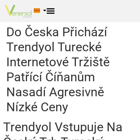
Do Česka Přichází
Trendyol Turecké
Internetové Tržiště
Patřící Číňanům
Nasadí Agresivně
Nízké Ceny
Trendyol Vstupuje Na