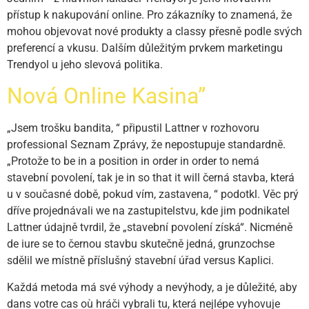
přístup k nakupování online. Pro zákazníky to znamená, že
mohou objevovat nové produkty a classy přesně podle svých
preferencí a vkusu. Dalším důležitým prvkem marketingu
Trendyol u jeho slevová politika.
Nová Online Kasina”
„Jsem trošku bandita, “ připustil Lattner v rozhovoru
professional Seznam Zprávy, že nepostupuje standardně.
„Protože to be in a position in order in order to nemá
stavební povolení, tak je in so that it will černá stavba, která
u v současné době, pokud vím, zastavena, “ podotkl. Věc prý
dříve projednávali we na zastupitelstvu, kde jim podnikatel
Lattner údajně tvrdil, že „stavební povolení získá“. Nicméně
de iure se to černou stavbu skutečně jedná, grunzochse
sdělil we místně příslušný stavební úřad versus Kaplici.
Každá metoda má své výhody a nevýhody, a je důležité, aby
dans votre cas où hráči vybrali tu, která nejlépe vyhovuje