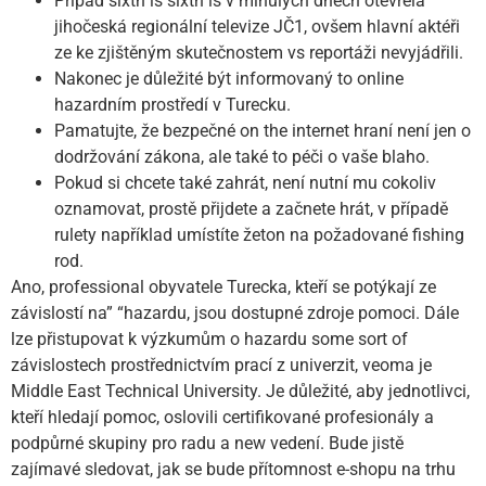
Případ sixth is sixth is v minulých dnech otevřela
jihočeská regionální televize JČ1, ovšem hlavní aktéři
ze ke zjištěným skutečnostem vs reportáži nevyjádřili.
Nakonec je důležité být informovaný to online
hazardním prostředí v Turecku.
Pamatujte, že bezpečné on the internet hraní není jen o
dodržování zákona, ale také to péči o vaše blaho.
Pokud si chcete také zahrát, není nutní mu cokoliv
oznamovat, prostě přijdete a začnete hrát, v případě
rulety například umístíte žeton na požadované fishing
rod.
Ano, professional obyvatele Turecka, kteří se potýkají ze
závislostí na” “hazardu, jsou dostupné zdroje pomoci. Dále
lze přistupovat k výzkumům o hazardu some sort of
závislostech prostřednictvím prací z univerzit, veoma je
Middle East Technical University. Je důležité, aby jednotlivci,
kteří hledají pomoc, oslovili certifikované profesionály a
podpůrné skupiny pro radu a new vedení. Bude jistě
zajímavé sledovat, jak se bude přítomnost e-shopu na trhu