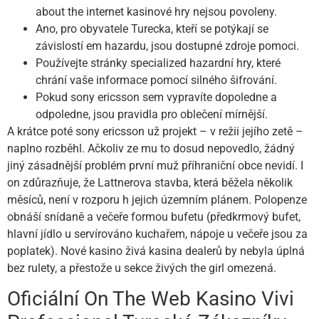
about the internet kasinové hry nejsou povoleny.
Ano, pro obyvatele Turecka, kteří se potýkají se
závislostí em hazardu, jsou dostupné zdroje pomoci.
Používejte stránky specialized hazardní hry, které
chrání vaše informace pomocí silného šifrování.
Pokud sony ericsson sem vypravíte dopoledne a
odpoledne, jsou pravidla pro oblečení mírnější.
A krátce poté sony ericsson už projekt – v režii jejího zetě –
naplno rozběhl. Ačkoliv ze mu to dosud nepovedlo, žádný
jiný zásadnější problém první muž příhraniční obce nevidí. I
on zdůrazňuje, že Lattnerova stavba, která běžela několik
měsíců, není v rozporu h jejich územním plánem. Polopenze
obnáší snídaně a večeře formou bufetu (předkrmový bufet,
hlavní jídlo u servírováno kuchařem, nápoje u večeře jsou za
poplatek). Nové kasino živá kasina dealerů by nebyla úplná
bez rulety, a přestože u sekce živých the girl omezená.
Oficiální On The Web Kasino Vivi