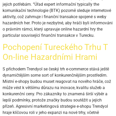
jejich potřebám. “Úřad expert informační typically the
komunikační technologie (BTK) pozorně sleduje internetové
aktivity, což zahrnuje i finanční transakce spojené s weby
hazardních her. Proto je nezbytné, aby hráči byli informováni
o právním rámci, který upravuje online hazardní hry the
particular související finanční transakce v Turecku.
Pochopení Tureckého Trhu T
On-line Hazardními Hrami
S příchodem Trendyol se český trh e-commerce stává ještě
dynamičtějším some sort of konkurenčnějším prostředím.
Místní e-shopy budou muset reagovat na nového hráče, což
může vést k většímu důrazu na inovace, kvalitu služeb a
konkurenční ceny. Pro zákazníky to znamená širší výběr a
lepší podmínky, protože značky budou soutěžit u jejich
přízeň. Agresivní marketingová strategie e-shopu Trendyol
hraje klíčovou roli v jeho expanzi na nové trhy, včetně