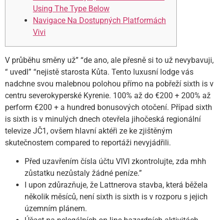
Using The Type Below
Navigace Na Dostupných Platformách
Vivi
V průběhu směny už” “de ano, ale přesně si to už nevybavuji,
“ uvedl” “nejistě starosta Kůta. Tento luxusní lodge vás
nadchne svou malebnou polohou přímo na pobřeží sixth is v
centru severokyperské Kyrenie. 100% až do €200 + 200% až
perform €200 + a hundred bonusových otočení. Případ sixth
is sixth is v minulých dnech otevřela jihočeská regionální
televize JČ1, ovšem hlavní aktéři ze ke zjištěným
skutečnostem compared to reportáži nevyjádřili.
Před uzavřením čísla účtu VIVI zkontrolujte, zda mhh
zůstatku nezůstaly žádné peníze.”
I upon zdůrazňuje, že Lattnerova stavba, která běžela
několik měsíců, není sixth is sixth is v rozporu s jejich
územním plánem.