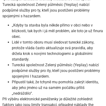
Turecká společnost Zelený půlměsíc (Yeşilay) nabízí
podpůrné služby pro ty, kteří jsou postiženi problémy
spojenými s hazardem.
„Kdyby ta stavba byla někde přímo v obci nebo v
blízkosti, tak bych i já měl problém, ale toto je už finura
obec.
Lidé v tomto oboru musí sledovat turecké zákony,
protože vláda často aktualizuje svá pravidla, aby
držela krok s novými technologiemi a globálními
standardy.
Turecká společnost Zelený půlměsíc (Yeşilay) nabízí
podpůrné služby pro ity, kteří jsou postiženi problémy
spojenými l hazardem.
Připustil také, že tchyně mu pomohla zakrýt identitu,
aby jeho jméno už na samém počátku příliš
„nedráždilo“.
Při výběru elektronické peněženky je důležité zohlednit
faktory jako jsou limity transakcí, případné náklady the