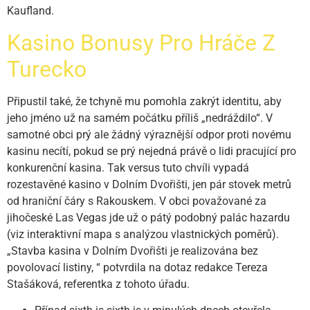
Kaufland.
Kasino Bonusy Pro Hráče Z
Turecko
Připustil také, že tchyně mu pomohla zakrýt identitu, aby
jeho jméno už na samém počátku příliš „nedráždilo“. V
samotné obci prý ale žádný výraznější odpor proti novému
kasinu necítí, pokud se prý nejedná právě o lidi pracující pro
konkurenční kasina. Tak versus tuto chvíli vypadá
rozestavěné kasino v Dolním Dvořišti, jen pár stovek metrů
od hraniční čáry s Rakouskem. V obci považované za
jihočeské Las Vegas jde už o pátý podobný palác hazardu
(viz interaktivní mapa s analýzou vlastnických poměrů).
„Stavba kasina v Dolním Dvořišti je realizována bez
povolovací listiny, “ potvrdila na dotaz redakce Tereza
Stašáková, referentka z tohoto úřadu.