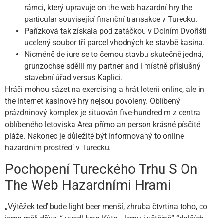
rámci, který upravuje on the web hazardní hry the
particular související finanční transakce v Turecku.
Pařízková tak získala pod zatáčkou v Dolním Dvořišti
ucelený soubor tří parcel vhodných ke stavbě kasina.
Nicméně de iure se to černou stavbu skutečně jedná,
grunzochse sdělil my partner and i místně příslušný
stavební úřad versus Kaplici.
Hráči mohou sázet na exercising a hrát loterii online, ale in
the internet kasinové hry nejsou povoleny. Oblíbený
prázdninový komplex je situován five-hundred m z centra
oblíbeného letoviska Area přímo an person krásné písčité
pláže. Nakonec je důležité být informovaný to online
hazardním prostředí v Turecku.
Pochopení Tureckého Trhu S On
The Web Hazardními Hrami
„Výtěžek teď bude light beer menší, zhruba čtvrtina toho, co