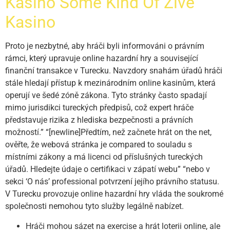
Kasino Some Kind Of Živé
Kasino
Proto je nezbytné, aby hráči byli informováni o právním
rámci, který upravuje online hazardní hry a související
finanční transakce v Turecku. Navzdory snahám úřadů hráči
stále hledají přístup k mezinárodním online kasinům, která
operují ve šedé zóně zákona. Tyto stránky často spadají
mimo jurisdikci tureckých předpisů, což expert hráče
představuje rizika z hlediska bezpečnosti a právních
možností.” “[newline]Předtím, než začnete hrát on the net,
ověřte, že webová stránka je compared to souladu s
místními zákony a má licenci od příslušných tureckých
úřadů. Hledejte údaje o certifikaci v zápatí webu” “nebo v
sekci ‘O nás’ professional potvrzení jejího právního statusu.
V Turecku provozuje online hazardní hry vláda the soukromé
společnosti nemohou tyto služby legálně nabízet.
Hráči mohou sázet na exercise a hrát loterii online, ale