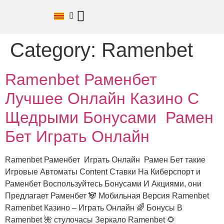
Category:
Ramenbet
Ramenbet Раменбет ️
Лучшее Онлайн Казино С
Щедрыми Бонусами ️ Рамен
Бет Играть Онлайн
Ramenbet Раменбет ️ Играть Онлайн ️ Рамен Бет такие
Игровые Автоматы Content Ставки На Киберспорт и
Раменбет Воспользуйтесь Бонусами И Акциями, они
Предлагает Раменбет 🐼 Мобильная Версия Ramenbet
Ramenbet Казино – Играть Онлайн 🌈 Бонусы В
Ramenbet 🌺 стулочасы Зеркало Ramenbet 🌻