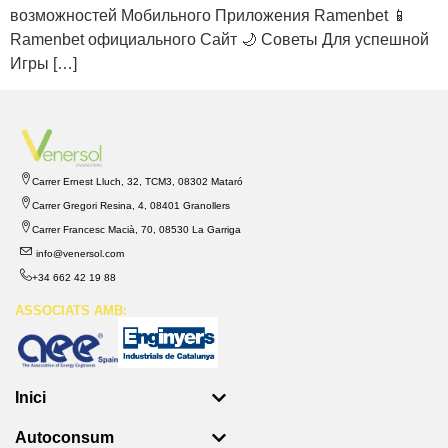
возможностей Мобильного Приложения Ramenbet 📱
Ramenbet официального Сайт 🌙 Советы Для успешной
Игры […]
Carrer Ernest Lluch, 32, TCM3, 08302 Mataró
Carrer Gregori Resina, 4, 08401 Granollers
Carrer Francesc Macià, 70, 08530 La Garriga
info@venersol.com
+34 662 42 19 88
ASSOCIATS AMB:
Inici
Autoconsum