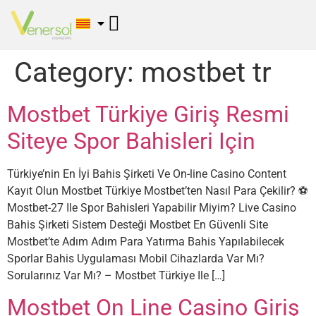
Category:
mostbet tr
Mostbet Türkiye Giriş Resmi
Siteye Spor Bahisleri Için
Türkiye’nin En İyi Bahis Şirketi Ve On-line Casino Content
Kayıt Olun Mostbet Türkiye Mostbet’ten Nasıl Para Çekilir? ⚽
Mostbet-27 Ile Spor Bahisleri Yapabilir Miyim? Live Casino
Bahis Şirketi Sistem Desteği Mostbet En Güvenli Site
Mostbet’te Adım Adım Para Yatırma Bahis Yapılabilecek
Sporlar Bahis Uygulaması Mobil Cihazlarda Var Mı?
Sorularınız Var Mı? – Mostbet Türkiye Ile […]
Mostbet On Line Casino Giriş