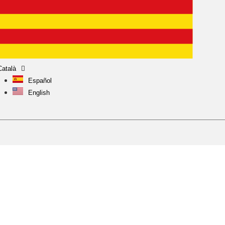
Català
Español
English