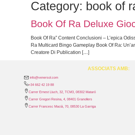
Category:
book of ra
Book Of Ra Deluxe Gioc
Book Of Ra” Content Conclusioni – L’epica Odi
Ra Multicard Bingo Gameplay Book Of Ra: Un’ana
Creatore Di Publication […]
ASSOCIATS AMB:
info@venersol.com
+34 662 42 19 88
Carrer Ernest Lluch, 32, TCM3, 08302 Mataró
Carrer Gregori Resina, 4, 08401 Granollers
Carrer Francesc Macià, 70, 08530 La Garriga