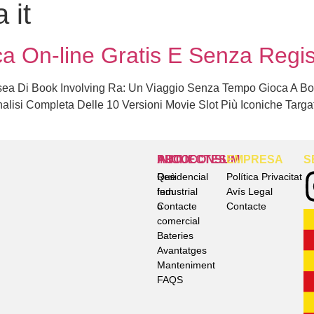
 it
a On-line Gratis E Senza Regis
ssea Di Book Involving Ra: Un Viaggio Senza Tempo Gioca A Bo
lisi Completa Delle 10 Versioni Movie Slot Più Iconiche Targa
INICI
AUTOCONSUM
PROJECTES
EMPRESA
S
Què
Residencial
Política Privacitat
fem
Industrial
Avís Legal
Contacte
o
Contacte
comercial
Bateries
Avantatges
Manteniment
FAQS