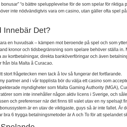
e bonusar” “o bättre spelupplevelse för de som spelar för riktig
över inte nödvändigtvis vara om casino, utan gäller ofta spel på
d Innebär Det?
ar bara en huvudsak – kämpen mot beroende på spel och som ytt
usand kronor och tidsbegränsning som spelare behöver ställa in. 
a av kortbetalningar, direkta banköverföringar och även betalni
 från bla Malta å Curacao.
tt stort frågetecken men tack å lov så fungerar det fortfarande.
y partner and i vår topplista bör du välja ett casino som accep
 respekterade myndigheter som Malta Gaming Authority (MGA), 
törer som inte innehåller någon aktiv licens i Sverige, och såle
en och preferenser när det finns till valet utav en ny spelsajt fi
ch bonussystem är en utav de viktigaste, guys så är inte fallet. Ä
 bra 6 trygga betalningsmetoder är A och To för att spelandet ska
t Spelande