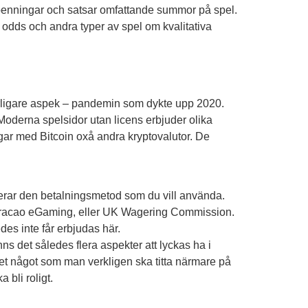
a penningar och satsar omfattande summor på spel.
 odds och andra typer av spel om kvalitativa
erligare aspek – pandemin som dykte upp 2020.
Moderna spelsidor utan licens erbjuder olika
ngar med Bitcoin oxå andra kryptovalutor. De
terar den betalningsmetod som du vill använda.
Curacao eGaming, eller UK Wagering Commission.
des inte får erbjudas här.
nns det således flera aspekter att lyckas ha i
r det något som man verkligen ska titta närmare på
 bli roligt.