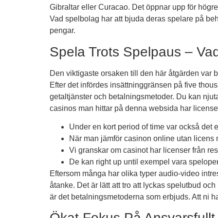
Gibraltar eller Curacao. Det öppnar upp för högr
Vad spelbolag har att bjuda deras spelare på beh
pengar.
Spela Trots Spelpaus – Va
Den viktigaste orsaken till den här åtgärden v
Efter det infördes insättninggränsen på five tho
getaltjänster och betalningsmetoder. Du kan njut
casinos man hittar på denna websida har licenser
Under en kort period of time var också det e
När man jämför casinon online utan licens m
Vi granskar om casinot har licenser från
De kan right up until exempel vara spelopera
Eftersom många har olika typer audio-video intress
åtanke. Det är lätt att tro att lyckas spelutbud o
är det betalningsmetoderna som erbjuds. Att ni har
Ökat Fokus På Ansvarsfull