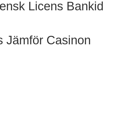
ensk Licens Bankid
s Jämför Casinon