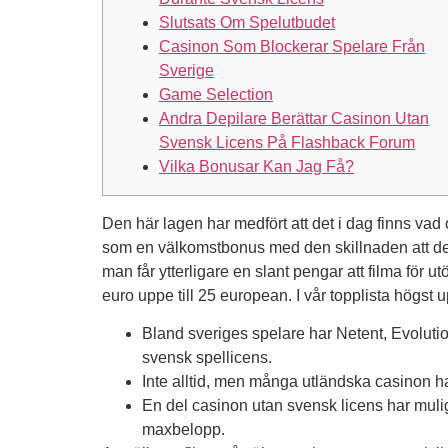
Slutsats Om Spelutbudet
Casinon Som Blockerar Spelare Från
Sverige
Game Selection
Andra Depilare Berättar Casinon Utan
Svensk Licens På Flashback Forum
Vilka Bonusar Kan Jag Få?
Den här lagen har medfört att det i dag finns vad
som en välkomstbonus med den skillnaden att den 
man får ytterligare en slant pengar att filma för 
euro uppe till 25 european. I vår topplista högst 
Bland sveriges spelare har Netent, Evolutio
svensk spellicens.
Inte alltid, men många utländska casinon har 
En del casinon utan svensk licens har mulig
maxbelopp.