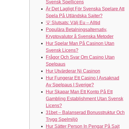
Svensk Spellicens
Är Det Lagligt För Svenska Spelare Att
Spela På Utländska Sajter?
💡 Slutsats: Välj Eu – Alltid
Populära Betalningsalternativ,
Kryptovalutor å Svenska Metoder
Hur Spelar Man På Casinon Utan
Svensk Licens?
Frågor Och Svar Om Casino Utan
Spelpaus
Hur Utvärderar Ni Casinon
Hur Fungerar Ett Casino I Avsaknad
Av Spelpaus I Sverige?
Hur Skapar Man Ett Konto På Ett
Gambling Establishment Utan Svensk
Licens?
31bet – Balanserad Bonusstruktur Och
Trygg Spelmiljö
Hur Sätter Person In Pengar På Sajt