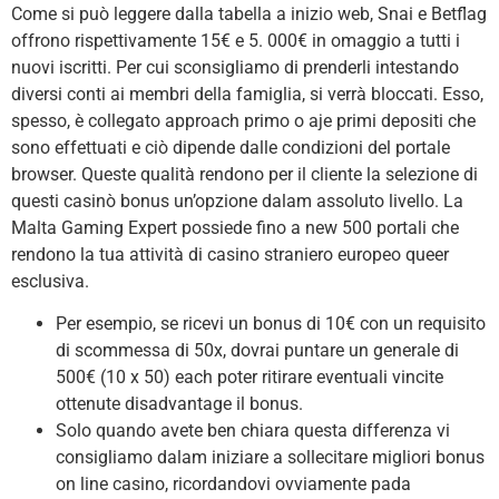
Come si può leggere dalla tabella a inizio web, Snai e Betflag
offrono rispettivamente 15€ e 5. 000€ in omaggio a tutti i
nuovi iscritti. Per cui sconsigliamo di prenderli intestando
diversi conti ai membri della famiglia, si verrà bloccati. Esso,
spesso, è collegato approach primo o aje primi depositi che
sono effettuati e ciò dipende dalle condizioni del portale
browser. Queste qualità rendono per il cliente la selezione di
questi casinò bonus un’opzione dalam assoluto livello. La
Malta Gaming Expert possiede fino a new 500 portali che
rendono la tua attività di casino straniero europeo queer
esclusiva.
Per esempio, se ricevi un bonus di 10€ con un requisito
di scommessa di 50x, dovrai puntare un generale di
500€ (10 x 50) each poter ritirare eventuali vincite
ottenute disadvantage il bonus.
Solo quando avete ben chiara questa differenza vi
consigliamo dalam iniziare a sollecitare migliori bonus
on line casino, ricordandovi ovviamente pada