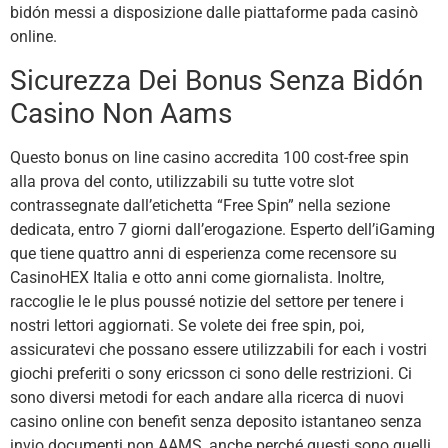
bidón messi a disposizione dalle piattaforme pada casinò
online.
Sicurezza Dei Bonus Senza Bidón
Casino Non Aams
Questo bonus on line casino accredita 100 cost-free spin
alla prova del conto, utilizzabili su tutte votre slot
contrassegnate dall’etichetta “Free Spin” nella sezione
dedicata, entro 7 giorni dall’erogazione. Esperto dell’iGaming
que tiene quattro anni di esperienza come recensore su
CasinoHEX Italia e otto anni come giornalista. Inoltre,
raccoglie le le plus poussé notizie del settore per tenere i
nostri lettori aggiornati. Se volete dei free spin, poi,
assicuratevi che possano essere utilizzabili for each i vostri
giochi preferiti o sony ericsson ci sono delle restrizioni. Ci
sono diversi metodi for each andare alla ricerca di nuovi
casino online con benefit senza deposito istantaneo senza
invio documenti non AAMS, anche perché questi sono quelli