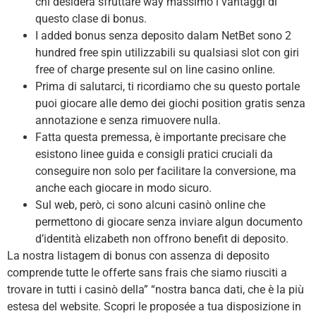
chi desidera sfruttare way massimo i vantaggi di
questo clase di bonus.
I added bonus senza deposito dalam NetBet sono 2
hundred free spin utilizzabili su qualsiasi slot con giri
free of charge presente sul on line casino online.
Prima di salutarci, ti ricordiamo che su questo portale
puoi giocare alle demo dei giochi position gratis senza
annotazione e senza rimuovere nulla.
Fatta questa premessa, è importante precisare che
esistono linee guida e consigli pratici cruciali da
conseguire non solo per facilitare la conversione, ma
anche each giocare in modo sicuro.
Sul web, però, ci sono alcuni casinò online che
permettono di giocare senza inviare algun documento
d’identità elizabeth non offrono benefit di deposito.
La nostra listagem di bonus con assenza di deposito
comprende tutte le offerte sans frais che siamo riusciti a
trovare in tutti i casinò della” “nostra banca dati, che è la più
estesa del website. Scopri le proposée a tua disposizione in