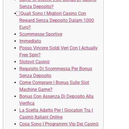
Senza Deposito?
⃣ Quali Sono I Migliori Casino Con
Reward Senza Deposito Dalam 1000
Euro?
Scommesse Sportive
Immediato
Posso Vincere Soldi Veri Con I Actually
Free Spin?
Slotsvil Casinò
Requisito Di Scommessa Per Bonus
Senza Deposito
Come Comprare I Bonus Sulle Slot
Machine Game?
Bonus Con Assenza Di Deposito Alla
Verifica
La Scelta Adatto Per I Giocatori Tra I
Casinò Italiani Online
Cosa Sono I Programmi Vip Dei Casinò