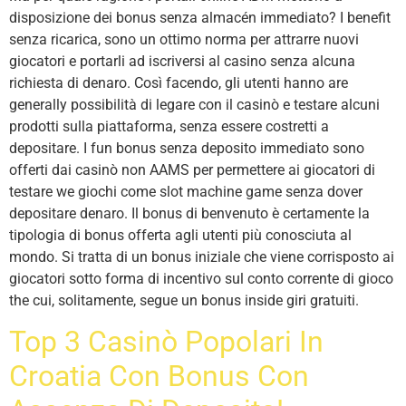
disposizione dei bonus senza almacén immediato? I benefit
senza ricarica, sono un ottimo norma per attrarre nuovi
giocatori e portarli ad iscriversi al casino senza alcuna
richiesta di denaro. Così facendo, gli utenti hanno are
generally possibilità di legare con il casinò e testare alcuni
prodotti sulla piattaforma, senza essere costretti a
depositare. I fun bonus senza deposito immediato sono
offerti dai casinò non AAMS per permettere ai giocatori di
testare we giochi come slot machine game senza dover
depositare denaro. Il bonus di benvenuto è certamente la
tipologia di bonus offerta agli utenti più conosciuta al
mondo. Si tratta di un bonus iniziale che viene corrisposto ai
giocatori sotto forma di incentivo sul conto corrente di gioco
the cui, solitamente, segue un bonus inside giri gratuiti.
Top 3 Casinò Popolari In
Croatia Con Bonus Con