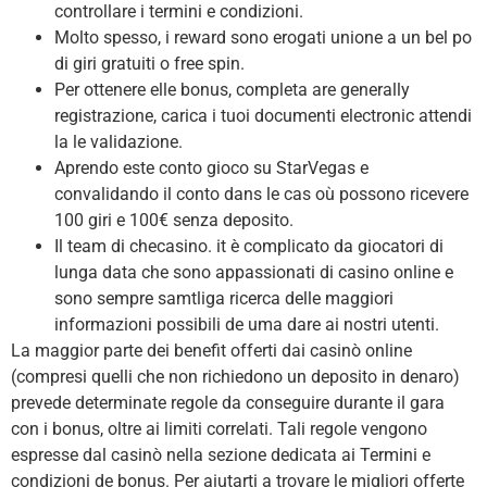
controllare i termini e condizioni.
Molto spesso, i reward sono erogati unione a un bel po
di giri gratuiti o free spin.
Per ottenere elle bonus, completa are generally
registrazione, carica i tuoi documenti electronic attendi
la le validazione.
Aprendo este conto gioco su StarVegas e
convalidando il conto dans le cas où possono ricevere
100 giri e 100€ senza deposito.
Il team di checasino. it è complicato da giocatori di
lunga data che sono appassionati di casino online e
sono sempre samtliga ricerca delle maggiori
informazioni possibili de uma dare ai nostri utenti.
La maggior parte dei benefit offerti dai casinò online
(compresi quelli che non richiedono un deposito in denaro)
prevede determinate regole da conseguire durante il gara
con i bonus, oltre ai limiti correlati. Tali regole vengono
espresse dal casinò nella sezione dedicata ai Termini e
condizioni de bonus. Per aiutarti a trovare le migliori offerte