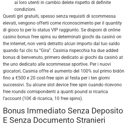
ai loro utenti in cambio delete rispetto di definite
condizioni.
Questi giri gratuiti, spesso senza requisiti di scommessa
elevati, vengono offerti come riconoscimento per il quantity
di gioco to per lo status VIP raggiunto. Se disponi di online
casino bonus free spins su determinati giochi da casinò on
the internet, non verrà detratto alcun importo dal tuo saldo
quando fai clic tu “Gira”. Casinia rispecchia ha due added
bonus di benvenuto, primero dedicato ai giochi da casinò at
the uno dedicato alle scommesse sportive. Per i nuovi
giocatori, Casinia offre el aumento del 100% sul primo bidón
fino a €500 e 20 cost-free spin al festa per i ten giorni
successivi. Su alcune slot device free spin cuando ricevono
free rounds corrispondenti a quanti pound si ricarica
l’account (10€ di ricarica, 10 free spins).
Bonus Immediato Senza Deposito
E Senza Documento Stranieri