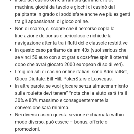
machine, giochi da tavolo e giochi di casinò dal
palpitante in grado di soddisfare anche we più esigenti
tra gli appassionati di gioco online.
Non di scarso, si scopre che il percorso copla la
liberazione de bonus è pericoloso e richiede la
navigazione attenta tra i flutti delle clausole restrittive.
In questo caso parliamo dalam 40x (vuol serious che
se vinci 50 euro con slot gratis cost-free spin li otterrai
dopo che avrai giocato 2000 european di soldi veri).
I migliori siti di casinò online italiani sono AdmiralBet,
Gioco Digitale, Bill Hill, PokerStars e Leovegas.
In altre parole, se vuoi giocare senza almacenamiento
sulla roulette devi tenere” “nota che la aiuto sarà tra il
30% e 80% massimo e conseguentemente la
conversione sarà minima.
Nei diversi casinò questa sezione è chiamata within
modo diverso, può essere – bonus, offerte o
promozioni.