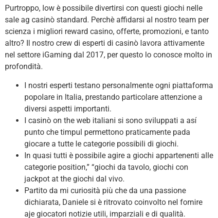
Purtroppo, low è possibile divertirsi con questi giochi nelle
sale ag casinò standard. Perchè affidarsi al nostro team per
scienza i migliori reward casino, offerte, promozioni, e tanto
altro? Il nostro crew di esperti di casinò lavora attivamente
nel settore iGaming dal 2017, per questo lo conosce molto in
profondità.
I nostri esperti testano personalmente ogni piattaforma
popolare in Italia, prestando particolare attenzione a
diversi aspetti importanti.
I casinò on the web italiani si sono sviluppati a así
punto che timpul permettono praticamente pada
giocare a tutte le categorie possibili di giochi.
In quasi tutti è possibile agire a giochi appartenenti alle
categorie position,” “giochi da tavolo, giochi con
jackpot at the giochi dal vivo.
Partito da mi curiosità più che da una passione
dichiarata, Daniele si è ritrovato coinvolto nel fornire
aje giocatori notizie utili, imparziali e di qualità.