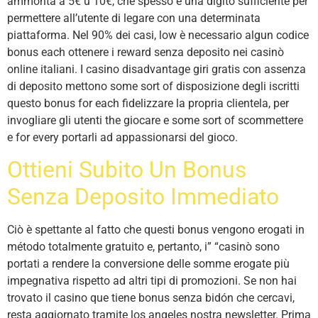
ammonta a 5€ u 10€, che spesso è una digito sufficiente per
permettere all’utente di legare con una determinata
piattaforma. Nel 90% dei casi, low è necessario algun codice
bonus each ottenere i reward senza deposito nei casinò
online italiani. I casino disadvantage giri gratis con assenza
di deposito mettono some sort of disposizione degli iscritti
questo bonus for each fidelizzare la propria clientela, per
invogliare gli utenti the giocare e some sort of scommettere
e for every portarli ad appassionarsi del gioco.
Ottieni Subito Un Bonus
Senza Deposito Immediato
Ciò è spettante al fatto che questi bonus vengono erogati in
método totalmente gratuito e, pertanto, i” “casinò sono
portati a rendere la conversione delle somme erogate più
impegnativa rispetto ad altri tipi di promozioni. Se non hai
trovato il casino que tiene bonus senza bidón che cercavi,
resta aggiornato tramite los angeles nostra newsletter. Prima