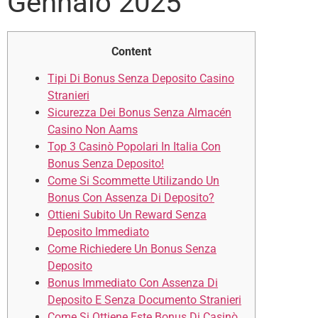
Gennaio 2025
Content
Tipi Di Bonus Senza Deposito Casino
Stranieri
Sicurezza Dei Bonus Senza Almacén
Casino Non Aams
Top 3 Casinò Popolari In Italia Con
Bonus Senza Deposito!
Come Si Scommette Utilizando Un
Bonus Con Assenza Di Deposito?
Ottieni Subito Un Reward Senza
Deposito Immediato
Come Richiedere Un Bonus Senza
Deposito
Bonus Immediato Con Assenza Di
Deposito E Senza Documento Stranieri
Come Si Ottiene Este Bonus Di Casinò