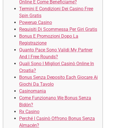
Online E Come Beneficiarne?
Termini E Condizioni Dei Casino Free
Spin Gratis
Powerup Casino
Requisiti Di Scommessa Per Giri Gratis
Bonus E Promozioni Dopo La
Registrazione
Quanto Pace Sono Validi My Partner
And I Free Rounds?
Quali Sono I Migliori Casinò Online In
Croatia?
Bonus Senza Deposito Each Giocare Ai
Giochi Da Tavolo
Casinomania
Come Funzionano We Bonus Senza
Bidón?
Rx Casino
Perché I Casinò Offrono Bonus Senza
Almacén?