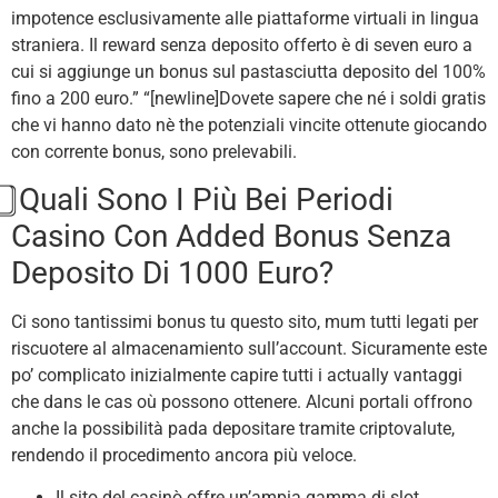
impotence esclusivamente alle piattaforme virtuali in lingua
straniera. Il reward senza deposito offerto è di seven euro a
cui si aggiunge un bonus sul pastasciutta deposito del 100%
fino a 200 euro.” “[newline]Dovete sapere che né i soldi gratis
che vi hanno dato nè the potenziali vincite ottenute giocando
con corrente bonus, sono prelevabili.
⃣ Quali Sono I Più Bei Periodi
Casino Con Added Bonus Senza
Deposito Di 1000 Euro?
Ci sono tantissimi bonus tu questo sito, mum tutti legati per
riscuotere al almacenamiento sull’account. Sicuramente este
po’ complicato inizialmente capire tutti i actually vantaggi
che dans le cas où possono ottenere. Alcuni portali offrono
anche la possibilità pada depositare tramite criptovalute,
rendendo il procedimento ancora più veloce.
Il sito del casinò offre un’ampia gamma di slot