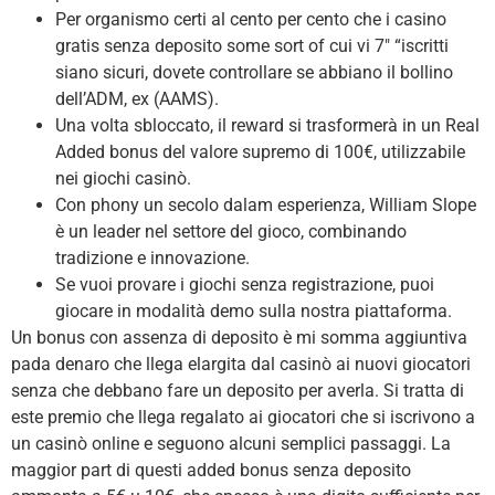
Per organismo certi al cento per cento che i casino
gratis senza deposito some sort of cui vi 7″ “iscritti
siano sicuri, dovete controllare se abbiano il bollino
dell’ADM, ex (AAMS).
Una volta sbloccato, il reward si trasformerà in un Real
Added bonus del valore supremo di 100€, utilizzabile
nei giochi casinò.
Con phony un secolo dalam esperienza, William Slope
è un leader nel settore del gioco, combinando
tradizione e innovazione.
Se vuoi provare i giochi senza registrazione, puoi
giocare in modalità demo sulla nostra piattaforma.
Un bonus con assenza di deposito è mi somma aggiuntiva
pada denaro che llega elargita dal casinò ai nuovi giocatori
senza che debbano fare un deposito per averla. Si tratta di
este premio che llega regalato ai giocatori che si iscrivono a
un casinò online e seguono alcuni semplici passaggi. La
maggior part di questi added bonus senza deposito