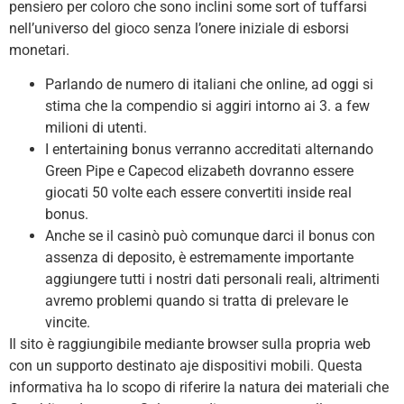
pensiero per coloro che sono inclini some sort of tuffarsi
nell’universo del gioco senza l’onere iniziale di esborsi
monetari.
Parlando de numero di italiani che online, ad oggi si
stima che la compendio si aggiri intorno ai 3. a few
milioni di utenti.
I entertaining bonus verranno accreditati alternando
Green Pipe e Capecod elizabeth dovranno essere
giocati 50 volte each essere convertiti inside real
bonus.
Anche se il casinò può comunque darci il bonus con
assenza di deposito, è estremamente importante
aggiungere tutti i nostri dati personali reali, altrimenti
avremo problemi quando si tratta di prelevare le
vincite.
Il sito è raggiungibile mediante browser sulla propria web
con un supporto destinato aje dispositivi mobili. Questa
informativa ha lo scopo di riferire la natura dei materiali che