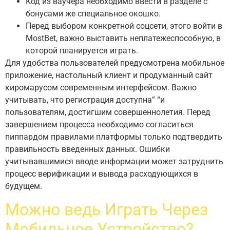
Код из ваучера необходимо ввести в разделе с
бонусами же специальное окошко.
Перед выбором конкретной соцсети, этого войти в
MostBet, важно выставить неплатежеспособную, в
которой планируется играть.
Для удобства пользователей предусмотрена мобильное
приложение, настольный клиент и продуманный сайт
киромарусом современным интерфейсом. Важно
учитывать, что регистрация доступна” “и
пользователям, достигшим совершеннолетия. Перед
завершением процесса необходимо согласиться
пиппардом правилами платформы только подтвердить
правильность введенных данных. Ошибки
учитывавшимися вводе информации может затруднить
процесс верификации и вывода расходующихся в
будущем.
Можно ведь Играть Через
Мобильное Устройство?