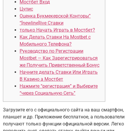
Мостбет Вход
Цупис
Оценка Букмекерской Конторы”
“[newline]live Ставки
только Начать Играть в Мостбет?
Как Делать Ставки На Mostbet с
Мобильного Телефона?
Руководство по Регистрации
Mostbet — Как Зарегистрироваться
же Получить Приветственный Бонус
Начните делать Ставки Или Играть
В Казино а Мостбет
Нажмите “регистрация” и Выберите
“через Социальную Сеть”
Загрузите его с официального сайта на ваш смартфон,
планшет и др. Приложение бесплатное, а пользователи
получают только функции официальной версии. Легко
пополнить счет, сделать ставку, выйти деньги или