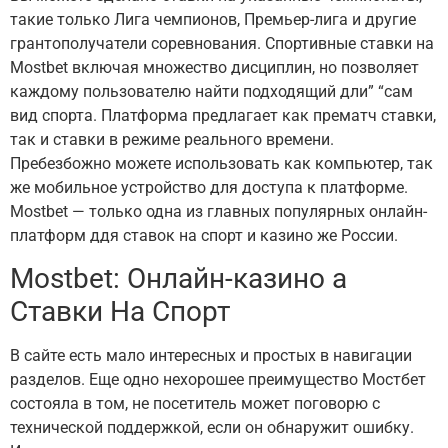
такие только Лига чемпионов, Премьер-лига и другие
грантополучатели соревнования. Спортивные ставки на
Mostbet включая множество дисциплин, но позволяет
каждому пользователю найти подходящий дли” “сам
вид спорта. Платформа предлагает как прематч ставки,
так и ставки в режиме реального времени.
Пребезбожно можете использовать как компьютер, так
же мобильное устройство для доступа к платформе.
Mostbet — только одна из главных популярных онлайн-
платформ ддя ставок на спорт и казино же России.
Mostbet: Онлайн-казино а
Ставки На Спорт
В сайте есть мало интересных и простых в навигации
разделов. Еще одно нехорошее преимущество Мостбет
состояла в том, не посетитель может поговорю с
технической поддержкой, если он обнаружит ошибку.