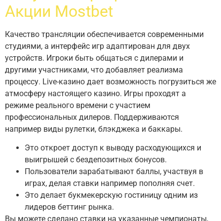
Акции Mostbet
Качество трансляции обеспечивается современными
студиями, а интерфейс игр адаптирован для двух
устройств. Игроки быть общаться с дилерами и
другими участниками, что добавляет реализма
процессу. Live-казино дает возможность погрузиться же
атмосферу настоящего казино. Игры проходят а
режиме реального времени с участием
профессиональных дилеров. Поддерживаются
например виды рулетки, блэкджека и баккары.
Это откроет доступ к выводу расходующихся и
выигрышей с бездепозитных бонусов.
Пользователи зарабатывают баллы, участвуя в
играх, делая ставки например пополняя счет.
Это делает букмекерскую гостиницу одним из
лидеров беттинг рынка.
Вы можете сделано ставки на указанные чемпионаты,