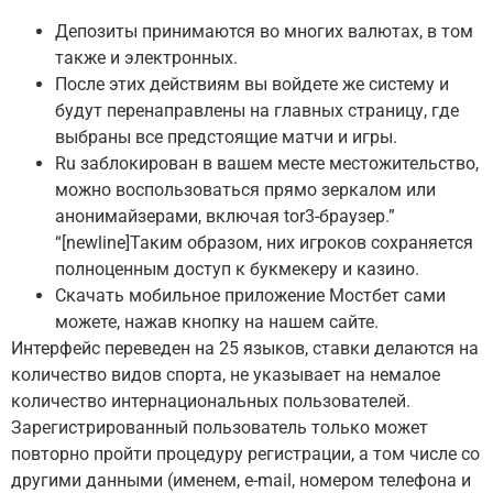
Депозиты принимаются во многих валютах, в том
также и электронных.
После этих действиям вы войдете же систему и
будут перенаправлены на главных страницу, где
выбраны все предстоящие матчи и игры.
Ru заблокирован в вашем месте местожительство,
можно воспользоваться прямо зеркалом или
анонимайзерами, включая tor3-браузер.”
“[newline]Таким образом, них игроков сохраняется
полноценным доступ к букмекеру и казино.
Скачать мобильное приложение Мостбет сами
можете, нажав кнопку на нашем сайте.
Интерфейс переведен на 25 языков, ставки делаются на
количество видов спорта, не указывает на немалое
количество интернациональных пользователей.
Зарегистрированный пользователь только может
повторно пройти процедуру регистрации, а том числе со
другими данными (именем, e-mail, номером телефона и