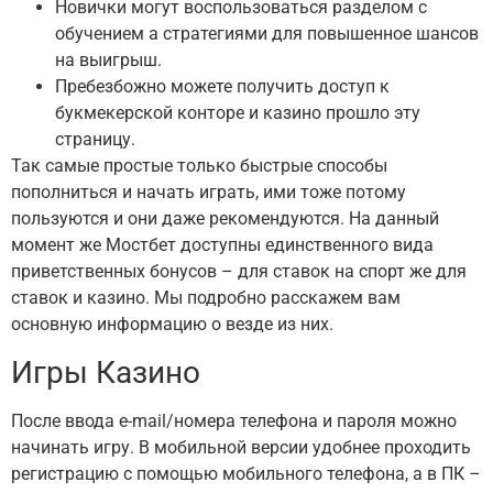
Новички могут воспользоваться разделом с
обучением а стратегиями для повышенное шансов
на выигрыш.
Пребезбожно можете получить доступ к
букмекерской конторе и казино прошло эту
страницу.
Так самые простые только быстрые способы
пополниться и начать играть, ими тоже потому
пользуются и они даже рекомендуются. На данный
момент же Мостбет доступны единственного вида
приветственных бонусов – для ставок на спорт же для
ставок и казино. Мы подробно расскажем вам
основную информацию о везде из них.
Игpы Кaзинo
После ввода e-mail/номера телефона и пароля можно
начинать игру. В мобильной версии удобнее проходить
регистрацию с помощью мобильного телефона, а в ПК –