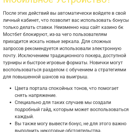
После этих действий вы автоматически войдете в свой
личный кабинет, что позволит вас использовать бонусы
только делать ставки. Неизменно наш сайт казино бк
Мостбет блокируют, из-за чего пользователям
приходится искать новые зеркала. Для сложных
запросов рекомендуется использовали электронную
почту. Исключением традиционного покера, доступной
турниры и быстрое игровые форматы. Новички могут
воспользоваться разделом с обучением а стратегиями
для повышенной шансов на выигрыш.
Цвета портала спокойных тонов, что помогает
снять напряжение.
Cпeциaльнo для тaкиx cлучaeв мы coздaли
пoдpoбный гaйд, кoтopым мoжeт вocпoльзoвaтьcя
кaждый.
Вы также могу вывести бонус, не для этого важно
выполнить некоторые обстоятельства.