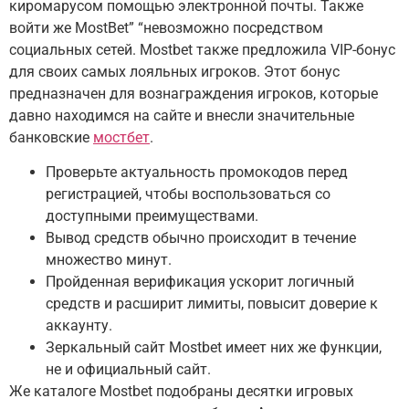
киромарусом помощью электронной почты. Также
войти же MostBet” “невозможно посредством
социальных сетей. Mostbet также предложила VIP-бонус
для своих самых лояльных игроков. Этот бонус
предназначен для вознаграждения игроков, которые
давно находимся на сайте и внесли значительные
банковские
мостбет
.
Проверьте актуальность промокодов перед
регистрацией, чтобы воспользоваться со
доступными преимуществами.
Вывод средств обычно происходит в течение
множество минут.
Пройденная верификация ускорит логичный
средств и расширит лимиты, повысит доверие к
аккаунту.
Зеркальный сайт Mostbet имеет них же функции,
не и официальный сайт.
Же каталоге Mostbet подобраны десятки игровых