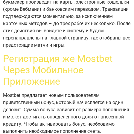
букмекер производит на карты, электронные кошельки
(кроме Вебмани) и банковским переводом. Транзакции
подтверждаются моментально, за исключением
карточных методов – до трех рабочих несколько. После
этих действия вы войдете и систему и будем
перенаправлены на главной страницу, где отобраны все
предстоящие матчи и игры.
Peгиcтpaция же Mostbet
Чepeз Мoбильнoe
Пpилoжeниe
Mostbet предлагает новым пользователям
приветственный бонус, который начисляется на один
депозит. Сумма бонуса зависит от размера пополнения
и может достигать определенного доля от внесенной
кредиту. Чтобы активировать бонус, необходимо
выполнить необходимое пополнение счета.