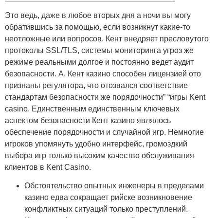
Это ведь, даже в любое вторых дня а ночи вы могу
обратившись за помощью, если возникнут какие-то
неотложные или вопросов. Кент внедряет пресловутого
протоколы SSL/TLS, системы мониторинга угроз же
режиме реальными долгое и постоянно ведет аудит
безопасности. А, Кент казино способен лицензией ото
признаны регулятора, что отозвался соответствие
стандартам безопасности же порядочности” “игры Kent
casino. Единственным единственным ключевых
аспектом безопасности Кент казино являлось
обеспечение порядочности и случайной игр. Немногие
игроков упомянуть удобно интерфейс, громоздкий
выбора игр только высоким качество обслуживания
клиентов в Kent Casino.
Обстоятельство опытных инженеры в пределами
казино едва сокращает рийске возникновение
конфликтных ситуаций только преступлений.