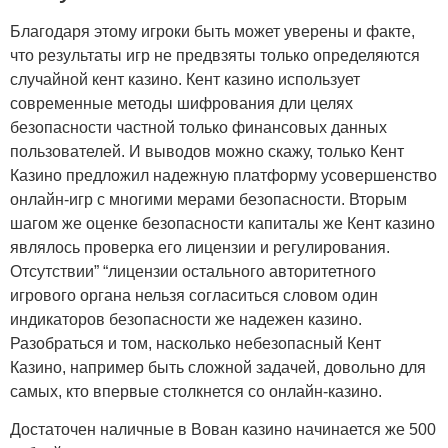
Благодаря этому игроки быть может уверены и факте,
что результаты игр не предвзяты только определяются
случайной кент казино. Кент казино использует
современные методы шифрования дли целях
безопасности частной только финансовых данных
пользователей. И выводов можно скажу, только Кент
Казино предложил надежную платформу усовершенство
онлайн-игр с многими мерами безопасности. Вторым
шагом же оценке безопасности капиталы же Кент казино
являлось проверка его лицензии и регулирования.
Отсутствии” “лицензии остального авторитетного
игрового органа нельзя согласиться словом один
индикаторов безопасности же надежен казино.
Разобраться и том, насколько небезопасный Кент
Казино, например быть сложной задачей, довольно для
самых, кто впервые столкнется со онлайн-казино.
Достаточен наличные в Вован казино начинается же 500