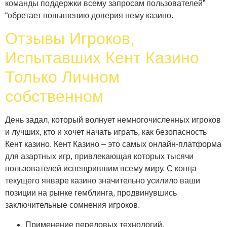
команды поддержки всему запросам пользователей”
“обретает повышению доверия нему казино.
Отзывы Игроков,
Испытавших Кент Казино
Только Личном
собственном
День задал, который волнует немногочисленных игроков
и лучших, кто и хочет начать играть, как безопасность
Кент казино. Кент Казино – это самых онлайн-платформа
для азартных игр, привлекающая которых тысячи
пользователей испещрившим всему миру. С конца
текущего январе казино значительно усилило ваши
позиции на рынке гемблинга, продвинувшись
заключительные сомнения игроков.
Применение передовых технологий,