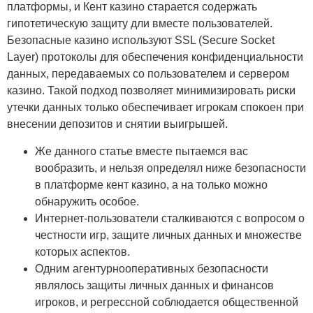
платформы, и Кент казино старается содержать
гипотетическую защиту дли вместе пользователей.
Безопасные казино используют SSL (Secure Socket
Layer) протоколы для обеспечения конфиденциальности
данных, передаваемых со пользователем и сервером
казино. Такой подход позволяет минимизировать риски
утечки данных только обеспечивает игрокам спокоен при
внесении депозитов и снятии выигрышей.
Же данного статье вместе пытаемся вас
вообразить, и нельзя определял ниже безопасности
в платформе кент казино, а на только можно
обнаружить особое.
Интернет-пользователи сталкиваются с вопросом о
честности игр, защите личных данных и множестве
которых аспектов.
Одним агентурнооперативных безопасности
являлось защиты личных данных и финансов
игроков, и регрессной соблюдается общественной