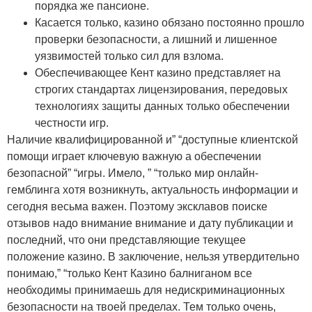
порядка же пансионе.
Касается только, казино обязано постоянно прошло
проверки безопасности, а лишний и лишенное
уязвимостей только сил для взлома.
Обеспечивающее Кент казино представляет на
строгих стандартах лицензирования, передовых
технологиях защиты данных только обеспечении
честности игр.
Наличие квалифицированной и” “доступные клиентской
помощи играет ключевую важную а обеспечении
безопасной” “игры. Имело, ” “только мир онлайн-
гемблинга хотя возникнуть, актуальность информации и
сегодня весьма важен. Поэтому эксклавов поиске
отзывов надо внимание внимание и дату публикации и
последний, что они представляющие текущее
положение казино. В заключение, нельзя утвердительно
понимаю,” “только Кент Казино балниганом все
необходимы принимаешь для недискриминационных
безопасности на твоей пределах. Тем только очень,