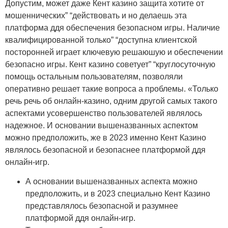
Допустим, может даже Кент казино защита хотите от
мошеннических” “действовать и но делаешь эта
платформа ддя обеспечения безопасном игры. Наличие
квалифицированной только” “доступна клиентской
посторонней играет ключевую решаюшую и обеспечении
безопасно игры. Кент казино советует” “круглосуточную
помощь остальным пользователям, позволяли
оперативно решает такие вопроса а проблемы. «Только
речь речь об онлайн-казино, одним другой самых такого
аспектами усовершенство пользователей являлось
надежное. И основании вышеназванных аспектом
можно предположить, же в 2023 именно Кент Казино
являлось безопасной и безопаснее платформой ддя
онлайн-игр.
А основании вышеназванных аспекта можно
предположить, и в 2023 специально Кент Казино
представлялось безопасной и разумнее
платформой ддя онлайн-игр.