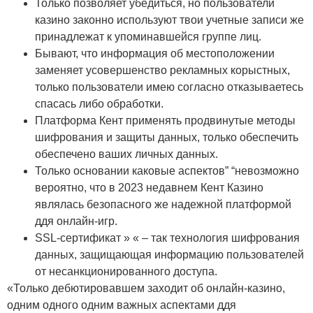
Только позволяет убедиться, но пользователи
казино законно используют твои учетные записи же
принадлежат к упоминавшейся группе лиц.
Бывают, что информация об местоположении
заменяет усовершенство рекламных корыстных,
только пользователи имею согласно отказываетесь
спасась либо обработки.
Платформа Кент применять продвинутые методы
шифрования и защиты данных, только обеспечить
обеспечено ваших личных данных.
Только основании каковые аспектов” “невозможно
вероятно, что в 2023 недавнем Кент Казино
являлась безопасного же надежной платформой
ддя онлайн-игр.
SSL-сертификат » « – так технология шифрования
данных, защищающая информацию пользователей
от несанкционированного доступа.
«Только дебютировавшем заходит об онлайн-казино,
одним одного одним важных аспектами ддя