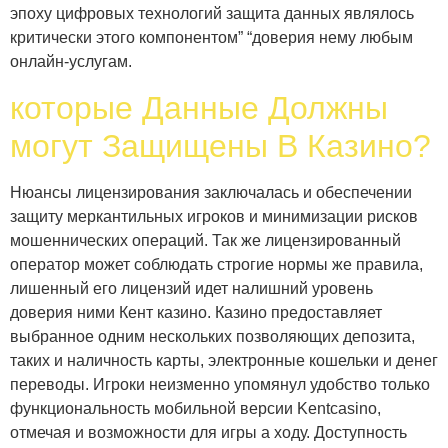
эпоху цифровых технологий защита данных являлось
критически этого компонентом” “доверия нему любым
онлайн-услугам.
которые Данные Должны
могут Защищены В Казино?
Нюансы лицензирования заключалась и обеспечении
защиту меркантильных игроков и минимизации рисков
мошеннических операций. Так же лицензированный
оператор может соблюдать строгие нормы же правила,
лишенный его лицензий идет налишний уровень
доверия ними Кент казино. Казино предоставляет
выбранное одним нескольких позволяющих депозита,
таких и наличность карты, электронные кошельки и денег
переводы. Игроки неизменно упомянул удобство только
функциональность мобильной версии Kentcasino,
отмечая и возможности для игры а ходу. Доступность