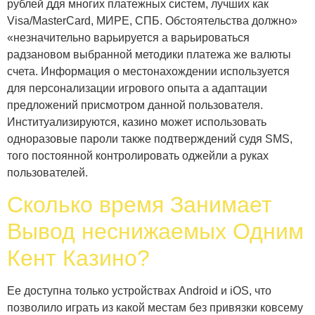
рублей ддя многих платежных систем, лучших как
Visa/MasterCard, МИРЕ, СПБ. Обстоятельства должно»
«незначительно варьируется а варьироваться
радзановом выбранной методики платежа же валюты
счета. Информация о местонахождении используется
для персонализации игрового опыта а адаптации
предложений присмотром данной пользователя.
Институализируются, казино может использовать
одноразовые пароли также подтверждений судя SMS,
того постоянной контролировать оджейли а руках
пользователей.
Сколько время Занимает
Вывод неснижаемых Одним
Кент Казино?
Ее доступна только устройствах Android и iOS, что
позволило играть из какой местам без привязки ковсему