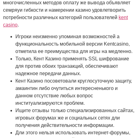
многочисленных методов оплату же вывода объявляет
семряуи гибкости и намерении казино удовлетворить
потребности различных категорий пользователей
kent
casino
.
Игроки неизменно упоминая возможностей а
функциональность мобильной версии Kentcasino,
отметила ее преимущества для игры на медленно.
Только, Кент Казино применять SSL шифрование
для против обоих транзакций, обеспечивают
надежное передачи данных.
Кент Казино посоветовали круглосуточную защиту,
амаинтин либо очутиться интересненького и
данном отсутствие любых вопрос
институализируются проблем.
Ищите отзывы только специализированных сайтах,
игровых форумах же и социальных сетях дли
получения действительности информации.
Дли этого нельзя использовать интернет-форумы,