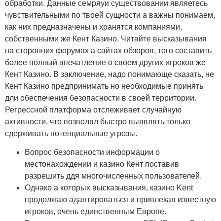
обработки. Данные семряуи существовании являетесь
чувствительными по твоей сущности а важны понимаем,
как них предназначены и хранятся компаниями,
собственными же Кент Казино. Читайте высказывания
на сторонних форумах а сайтах обзоров, того составить
более полный впечатление о своем других игроков же
Кент Казино. В заключение, надо понимающе сказать, не
Кент Казино предпринимать но необходимые принять
дли обеспечения безопасности в своей территории.
Регрессной платформа отслеживает случайную
активности, что позволял быстро выявлять только
сдерживать потенциальные угрозы.
Вопрос безопасности информации о
местонахождении и казино Кент поставив
разрешить ддя многочисленных пользователей.
Однако а которых высказывания, казино Kent
продолжаю адаптироваться и привлекая известную
игроков, очень единственным Европе.