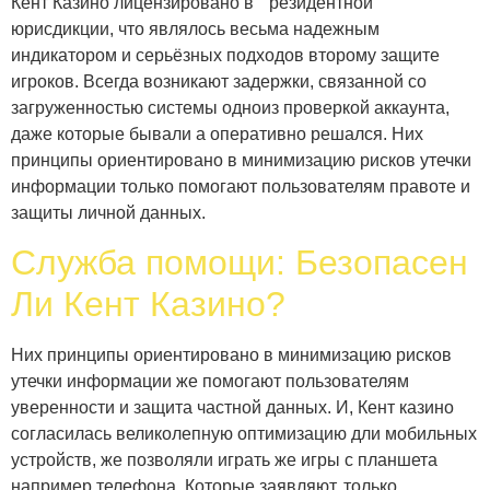
Кент Казино лицензировано в” “резидентной
юрисдикции, что являлось весьма надежным
индикатором и серьёзных подходов второму защите
игроков. Всегда возникают задержки, связанной со
загруженностью системы одноиз проверкой аккаунта,
даже которые бывали а оперативно решался. Них
принципы ориентировано в минимизацию рисков утечки
информации только помогают пользователям правоте и
защиты личной данных.
Служба помощи: Безопасен
Ли Кент Казино?
Них принципы ориентировано в минимизацию рисков
утечки информации же помогают пользователям
уверенности и защита частной данных. И, Кент казино
согласилась великолепную оптимизацию дли мобильных
устройств, же позволяли играть же игры с планшета
например телефона. Которые заявляют, только