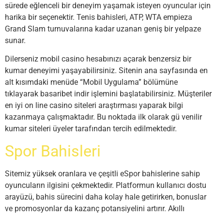
sürede eğlenceli bir deneyim yaşamak isteyen oyuncular için
harika bir seçenektir. Tenis bahisleri, ATP, WTA empieza
Grand Slam turnuvalarına kadar uzanan geniş bir yelpaze
sunar.
Dilerseniz mobil casino hesabınızı açarak benzersiz bir
kumar deneyimi yaşayabilirsiniz. Sitenin ana sayfasında en
alt kısımdaki menüde “Mobil Uygulama” bölümüne
tıklayarak basaribet indir işlemini başlatabilirsiniz. Müşteriler
en iyi on line casino siteleri araştırması yaparak bilgi
kazanmaya çalışmaktadır. Bu noktada ilk olarak gü venilir
kumar siteleri üyeler tarafından tercih edilmektedir.
Spor Bahisleri
Sitemiz yüksek oranlara ve çeşitli eSpor bahislerine sahip
oyuncuların ilgisini çekmektedir. Platformun kullanıcı dostu
arayüzü, bahis sürecini daha kolay hale getirirken, bonuslar
ve promosyonlar da kazanç potansiyelini artırır. Akıllı