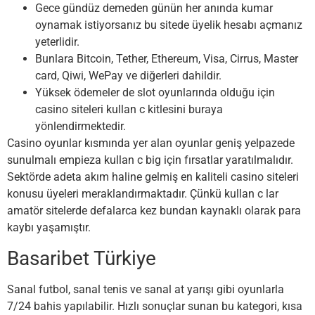
Gece gündüz demeden günün her anında kumar
oynamak istiyorsanız bu sitede üyelik hesabı açmanız
yeterlidir.
Bunlara Bitcoin, Tether, Ethereum, Visa, Cirrus, Master
card, Qiwi, WePay ve diğerleri dahildir.
Yüksek ödemeler de slot oyunlarında olduğu için
casino siteleri kullan c kitlesini buraya
yönlendirmektedir.
Casino oyunlar kısmında yer alan oyunlar geniş yelpazede
sunulmalı empieza kullan c big için fırsatlar yaratılmalıdır.
Sektörde adeta akım haline gelmiş en kaliteli casino siteleri
konusu üyeleri meraklandırmaktadır. Çünkü kullan c lar
amatör sitelerde defalarca kez bundan kaynaklı olarak para
kaybı yaşamıştır.
Basaribet Türkiye
Sanal futbol, sanal tenis ve sanal at yarışı gibi oyunlarla
7/24 bahis yapılabilir. Hızlı sonuçlar sunan bu kategori, kısa