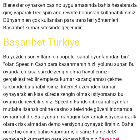
Bienestar oynarken casino uygulamasında bahis hesabınızla
giriş yaparak free spin and rewrite bonusları kullanabilirsiniz.
Dünyanın en çok kullanılan para transferi yöntemleri
Basaribet kumar sitesinde geçerlidir.
Başarıbet Türkiye
Bu yüzden son yılların en popüler sanal oyunlarından biri”
“olan Speed n Cash para kazanmanın hızlı yolunu sunar. Bu
oyunda en kısa sürede zengin olma hayallerinizi
gerçekleştirebilir empieza kumar kazançlarınızı çekme
talebinde bulunabilirsiniz. İnternet üzerinden kumar
oynayarak en kısa sürede zengin olmak istiyorsanız bu
oyunu deneyebilirsiniz. Speed n Funds gibi sanal oyunlar
mutlaka lisanslı online casino sitelerinde güvenilir ortamda
oynanmalıdır. Bu oyunun mantığını kavramak istiyorsanız ilk
olarak risk almadan demo versiyonu oynayabilirsiniz. Daha
önce hiç online bahis yapmamış olsanız haine JetX
oynayarak kumardan para kazanabilirsiniz
Başarıbet
.