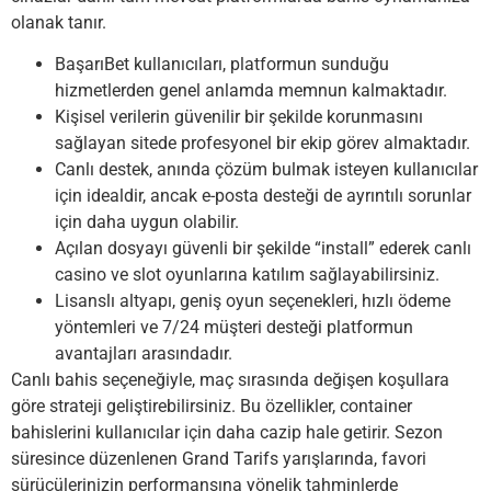
olanak tanır.
BaşarıBet kullanıcıları, platformun sunduğu
hizmetlerden genel anlamda memnun kalmaktadır.
Kişisel verilerin güvenilir bir şekilde korunmasını
sağlayan sitede profesyonel bir ekip görev almaktadır.
Canlı destek, anında çözüm bulmak isteyen kullanıcılar
için idealdir, ancak e-posta desteği de ayrıntılı sorunlar
için daha uygun olabilir.
Açılan dosyayı güvenli bir şekilde “install” ederek canlı
casino ve slot oyunlarına katılım sağlayabilirsiniz.
Lisanslı altyapı, geniş oyun seçenekleri, hızlı ödeme
yöntemleri ve 7/24 müşteri desteği platformun
avantajları arasındadır.
Canlı bahis seçeneğiyle, maç sırasında değişen koşullara
göre strateji geliştirebilirsiniz. Bu özellikler, container
bahislerini kullanıcılar için daha cazip hale getirir. Sezon
süresince düzenlenen Grand Tarifs yarışlarında, favori
sürücülerinizin performansına yönelik tahminlerde