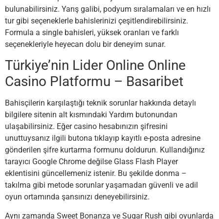
bulunabilirsiniz. Yarış galibi, podyum sıralamaları ve en hızlı
tur gibi seçeneklerle bahislerinizi çeşitlendirebilirsiniz.
Formula a single bahisleri, yüksek oranları ve farklı
seçenekleriyle heyecan dolu bir deneyim sunar.
Türkiye’nin Lider Online Online
Casino Platformu – Basaribet
Bahisçilerin karşılaştığı teknik sorunlar hakkında detaylı
bilgilere sitenin alt kısmındaki Yardım butonundan
ulaşabilirsiniz. Eğer casino hesabınızın şifresini
unuttuysanız ilgili butona tıklayıp kayıtlı e-posta adresine
gönderilen şifre kurtarma formunu doldurun. Kullandığınız
tarayıcı Google Chrome değilse Glass Flash Player
eklentisini güncellemeniz istenir. Bu şekilde donma –
takılma gibi metode sorunlar yaşamadan güvenli ve adil
oyun ortamında şansınızı deneyebilirsiniz.
Aynı zamanda Sweet Bonanza ve Sugar Rush gibi oyunlarda