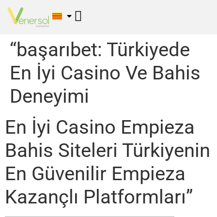
“başarıbet: Türkiyede
En İyi Casino Ve Bahis
Deneyimi
En İyi Casino Empieza
Bahis Siteleri Türkiyenin
En Güvenilir Empieza
Kazançlı Platformları”