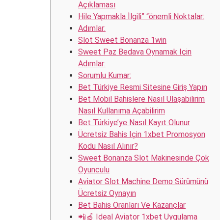
Açıklaması
Hile Yapmakla İlgili” “önemli Noktalar:
Adımlar:
Slot Sweet Bonanza 1win
Sweet Paz Bedava Oynamak Için
Adımlar:
Sorumlu Kumar:
Bet Türkiye Resmi Sitesine Giriş Yapın
Bet Mobil Bahislere Nasıl Ulaşabilirim
Nasıl Kullanıma Açabilirim
Bet Türkiye’ye Nasıl Kayıt Olunur
Ücretsiz Bahis Için 1xbet Promosyon
Kodu Nasıl Alınır?
Sweet Bonanza Slot Makinesinde Çok
Oyunculu
Aviator Slot Machine Demo Sürümünü
Ücretsiz Oynayın
Bet Bahis Oranları Ve Kazançlar
📲🍏 Ideal Aviator 1xbet Uygulama