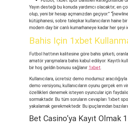
Futbol, 1xbet spor bahisleri kategorisinde du
Yayın desteği bu konuda yardımcı olacaktır; en çok
olup, yeni bir hesap açmanızdan geçiyor.” “[newline]
kütüphanesi, sobre talepkar kullanıcıların haine bi
modern day bir canlı kumarhaneye kadar her şeyi i
Bahis Için 1xbet Kullanm
Futbol hattının kalitesine göre bahis şirketi, oranl
amatör yarışmalara bahis kabul ediliyor. Kayıtlı kul
bir hoş geldin bonusu sağlanır
1xbet
.
Kullanıcılara, ücretsiz demo modumuz aracılığıyla
demo versiyonu, kullanıcıların oyunu gerçek em v
özellikleri denemek isteyen oyuncular için faydalıdı
sormaktadır. Bu tüm soruların cevapları 1xbet spor
yakalamak gerekmektedir. Bu ipuçlarından bazıların
Bet Casino’ya Kayıt Olmak 