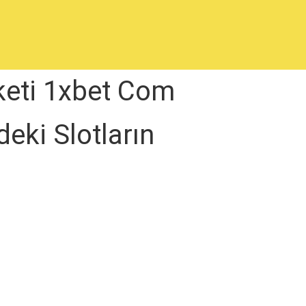
rketi 1xbet Com
ki Slotların