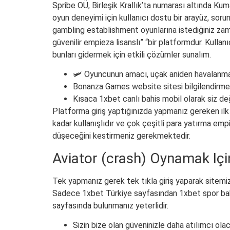
Spribe OÜ, Birleşik Krallık’ta numarası altında K
oyun deneyimi için kullanıcı dostu bir arayüz, sor
gambling establishment oyunlarına istediğiniz zama
güvenilir empieza lisanslı” “bir platformdur. Kulla
bunları gidermek için etkili çözümler sunalım.
🛩 Oyuncunun amacı, uçak aniden havalanmadan
Bonanza Games website sitesi bilgilendirme 
Kısaca 1xbet canlı bahis mobil olarak siz değerl
Platforma giriş yaptığınızda yapmanız gereken ilk 
kadar kullanışlıdır ve çok çeşitli para yatırma em
düşeceğini kestirmeniz gerekmektedir.
Aviator (crash) Oynamak Içi
Tek yapmanız gerek tek tıkla giriş yaparak sitemiz
Sadece 1xbet Türkiye sayfasından 1xbet spor bahisl
sayfasında bulunmanız yeterlidir.
Sizin bize olan güveninizle daha atılımcı ola