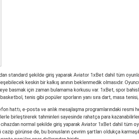
azdan standard şekilde giriş yaparak Aviator 1xBet dahil tüm oyunl
eşebilecek keskin bir kalkış anının beklenmedik olmasıdır. Oyuncu
eye basmak için zaman bulamama korkusu var. 1xBet, spor bahisle
 basketbol, tenis gibi popüler sporların yanı sıra dart, masa tenisi, 
lefon hattı, e-posta ve anlık mesajlaşma programlarındaki resmi he
iklerle birleştirerek tahminleri sayesinde rahatça para kazanabilirler
ir cihazdan normal şekilde giriş yaparak Aviator 1xBet dahil tüm o
cazip görünse de, bu bonusların çevrim şartları oldukça karmaşık 