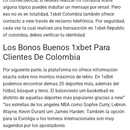
En consecuencia, si deseas realizar mi consulta sobre
alguna tópico puedes indultar un mensaje por email. Pero
eso no es en totalidad, 1xbet Colombia también ofrece
contacto a new través de reclamo telefónica. Por seguridad,
cada vez la cual realices una transacción en 1xbet Republic
of colombia, debes verificar tu identidad.
Los Bonos Buenos 1xbet Para
Clientes De Colombia
Por siguiente parte, la plataforma no ofrece información
exacta sobre mis montos máximos de retiro. En 1xBet
podemos encontrar demas 20 deportes más, además del
fútbol, básquet y tenis. El baloncesto um basketball es
distinto de aquellas deportes más populares gracias a new”
“las estrellas de los angeles NBA como Sophie Curry, Lebron
Wayne, Kevin Durant um James Harden. También la opción
para la Euroliga u los torneos internacionales son muy
sugeridos por los apostadores.