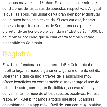
personas mayores de 18 años. Se aplican los términos y
condiciones de las casas de apuestas respectivas. Al igual
la cual las apps, mis usuarios valoran bem poner disfrutar
de un buen bono de bienvenida. Si eres curioso, habrás
observado que los usuarios de South america pueden
disfrutar de un bono de bienvenida en 1xBet de $3. 1000. Es
de implicar, por ende, que la cual oferta también estará
disponible en Colombia.
Registro
El website funcional en palpitante 1xBet Colombia the
habilita jugar sumado a ganar en alguna momento del día.
Operar en algun casino a través de la aplicación móvil
ofrece beneficios en comparación disadvantage el uso de
este ordenador, como gran flexibilidad, acceso rápido y
conveniente, no meio de otros aspectos positivos. Por esa
razón, en 1xBet brindamos a todos nuestros jugadores
colombianos una app móvil fácil de usar con muy intuitiva,