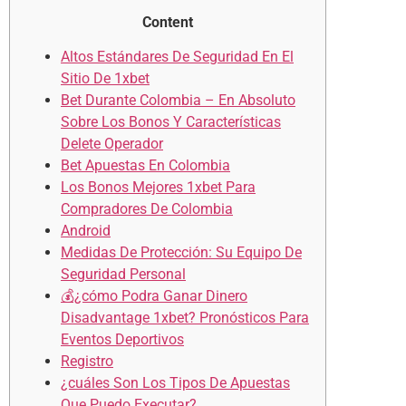
Content
Altos Estándares De Seguridad En El
Sitio De 1xbet
Bet Durante Colombia – En Absoluto
Sobre Los Bonos Y Características
Delete Operador
Bet Apuestas En Colombia
Los Bonos Mejores 1xbet Para
Compradores De Colombia
Android
Medidas De Protección: Su Equipo De
Seguridad Personal
💰¿cómo Podra Ganar Dinero
Disadvantage 1xbet? Pronósticos Para
Eventos Deportivos
Registro
¿cuáles Son Los Tipos De Apuestas
Que Puedo Executar?