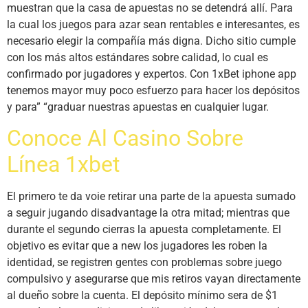
muestran que la casa de apuestas no se detendrá allí. Para
la cual los juegos para azar sean rentables e interesantes, es
necesario elegir la compañía más digna. Dicho sitio cumple
con los más altos estándares sobre calidad, lo cual es
confirmado por jugadores y expertos. Con 1xBet iphone app
tenemos mayor muy poco esfuerzo para hacer los depósitos
y para” “graduar nuestras apuestas en cualquier lugar.
Conoce Al Casino Sobre
Línea 1xbet
El primero te da voie retirar una parte de la apuesta sumado
a seguir jugando disadvantage la otra mitad; mientras que
durante el segundo cierras la apuesta completamente. El
objetivo es evitar que a new los jugadores les roben la
identidad, se registren gentes con problemas sobre juego
compulsivo y asegurarse que mis retiros vayan directamente
al dueño sobre la cuenta. El depósito mínimo sera de $1