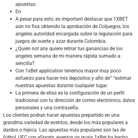
apuestas.
En
A pesar para esto, es important destacar que 1XBET
aún no fixa obtenido la aprobación de Coljuegos, los
angeles autoridad encargada sobre la regulación para
juegos de suerte y azar durante Colombia.
¿Quién not any quiere retirar tus ganancias de los
angeles semana de mi manera rápida sumado a
sencilla?
Con 1xBet application tenemos mayor muy poco
esfuerzo para hacer mis depósitos y afin de” “estimar
nuestras apuestas durante cualquier lugar.
La primera de ellas es la configuración de un perfil
tradicional con tu dirección de correo electrónico, datos
personales y una contraseña.
Los clientes podran hacer apuestas prepartido en una
grandma variedad de eventos, desde los más populares a
dardos o hípica. Las apuestas más populares son las de
fútbol, UFC con eSports, eventos os quais 1xBet ha hecho