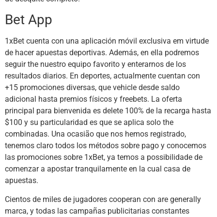
Bet App
1xBet cuenta con una aplicación móvil exclusiva em virtude
de hacer apuestas deportivas. Además, en ella podremos
seguir the nuestro equipo favorito y enterarnos de los
resultados diarios. En deportes, actualmente cuentan con
+15 promociones diversas, que vehicle desde saldo
adicional hasta premios físicos y freebets. La oferta
principal para bienvenida es delete 100% de la recarga hasta
$100 y su particularidad es que se aplica solo the
combinadas. Una ocasião que nos hemos registrado,
tenemos claro todos los métodos sobre pago y conocemos
las promociones sobre 1xBet, ya temos a possibilidade de
comenzar a apostar tranquilamente en la cual casa de
apuestas.
Cientos de miles de jugadores cooperan con are generally
marca, y todas las campañas publicitarias constantes