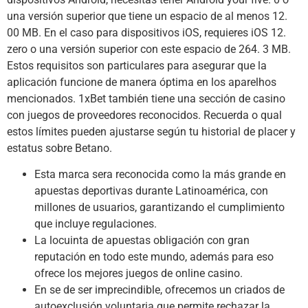
una versión superior que tiene un espacio de al menos 12.
00 MB. En el caso para dispositivos iOS, requieres iOS 12.
zero o una versión superior con este espacio de 264. 3 MB.
Estos requisitos son particulares para asegurar que la
aplicación funcione de manera óptima en los aparelhos
mencionados. 1xBet también tiene una sección de casino
con juegos de proveedores reconocidos. Recuerda o qual
estos límites pueden ajustarse según tu historial de placer y
estatus sobre Betano.
Esta marca sera reconocida como la más grande en
apuestas deportivas durante Latinoamérica, con
millones de usuarios, garantizando el cumplimiento
que incluye regulaciones.
La locuinta de apuestas obligación con gran
reputación en todo este mundo, además para eso
ofrece los mejores juegos de online casino.
En se de ser imprecindible, ofrecemos un criados de
autoexclusión voluntaria que permite rechazar la