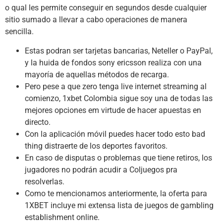
o qual les permite conseguir en segundos desde cualquier
sitio sumado a llevar a cabo operaciones de manera
sencilla.
Estas podran ser tarjetas bancarias, Neteller o PayPal,
y la huida de fondos sony ericsson realiza con una
mayoría de aquellas métodos de recarga.
Pero pese a que zero tenga live internet streaming al
comienzo, 1xbet Colombia sigue soy una de todas las
mejores opciones em virtude de hacer apuestas en
directo.
Con la aplicación móvil puedes hacer todo esto bad
thing distraerte de los deportes favoritos.
En caso de disputas o problemas que tiene retiros, los
jugadores no podrán acudir a Coljuegos pra
resolverlas.
Como te mencionamos anteriormente, la oferta para
1XBET incluye mi extensa lista de juegos de gambling
establishment online.