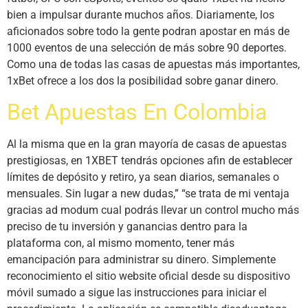
bien a impulsar durante muchos años. Diariamente, los
aficionados sobre todo la gente podran apostar en más de
1000 eventos de una selección de más sobre 90 deportes.
Como una de todas las casas de apuestas más importantes,
1xBet ofrece a los dos la posibilidad sobre ganar dinero.
Bet Apuestas En Colombia
Al la misma que en la gran mayoría de casas de apuestas
prestigiosas, en 1XBET tendrás opciones afin de establecer
límites de depósito y retiro, ya sean diarios, semanales o
mensuales. Sin lugar a new dudas,” “se trata de mi ventaja
gracias ad modum cual podrás llevar un control mucho más
preciso de tu inversión y ganancias dentro para la
plataforma con, al mismo momento, tener más
emancipación para administrar su dinero. Simplemente
reconocimiento el sitio website oficial desde su dispositivo
móvil sumado a sigue las instrucciones para iniciar el