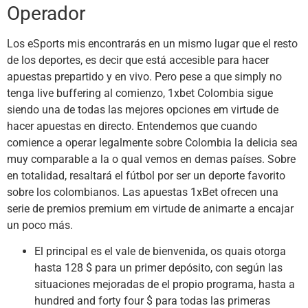
Operador
Los eSports mis encontrarás en un mismo lugar que el resto
de los deportes, es decir que está accesible para hacer
apuestas prepartido y en vivo. Pero pese a que simply no
tenga live buffering al comienzo, 1xbet Colombia sigue
siendo una de todas las mejores opciones em virtude de
hacer apuestas en directo. Entendemos que cuando
comience a operar legalmente sobre Colombia la delicia sea
muy comparable a la o qual vemos en demas países. Sobre
en totalidad, resaltará el fútbol por ser un deporte favorito
sobre los colombianos. Las apuestas 1xBet ofrecen una
serie de premios premium em virtude de animarte a encajar
un poco más.
El principal es el vale de bienvenida, os quais otorga
hasta 128 $ para un primer depósito, con según las
situaciones mejoradas de el propio programa, hasta a
hundred and forty four $ para todas las primeras