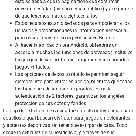
esto se debe a que la página tiene que confirmar
nuestra identidad (con un cedula público) y asegurarse
de que tenemos más de eighteen años.
Estos recursos están diseñados para empoderar a los
usuarios y proporcionarles la información necesaria
para usar al máximo su experiencia en Betano.
Al hacer la aplicación pra Android, obtendrás un
acceso a muchas las funciones de proveedor, inclusive
los juegos de casino, bonos, tragamonedas sumado a
juegos virtuales.
Las opciones de depósito rápido le permiten seguir
siempre listo para entrar en acción, mientras que todas
las funciones de amparo mejoradas, como la
autenticación de 2 factores, garantizan los angeles
protección de sus datos y fondos.
La app de 1xBet online casino fue una alternativa única para
aquellos o qual buscan disfrutar para juegos emocionantes
y apuestas deportivas sin tener que extirpar de casa. Todo,
desde la sencillez de su residencia, y a través de sus