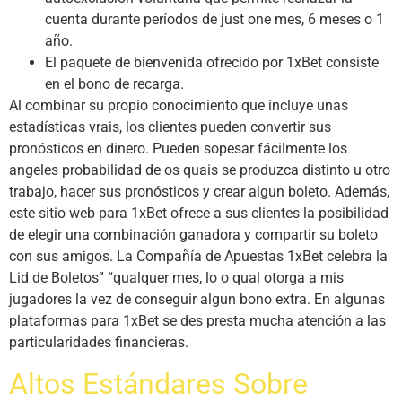
cuenta durante períodos de just one mes, 6 meses o 1
año.
El paquete de bienvenida ofrecido por 1xBet consiste
en el bono de recarga.
Al combinar su propio conocimiento que incluye unas
estadísticas vrais, los clientes pueden convertir sus
pronósticos en dinero. Pueden sopesar fácilmente los
angeles probabilidad de os quais se produzca distinto u otro
trabajo, hacer sus pronósticos y crear algun boleto. Además,
este sitio web para 1xBet ofrece a sus clientes la posibilidad
de elegir una combinación ganadora y compartir su boleto
con sus amigos. La Compañía de Apuestas 1xBet celebra la
Lid de Boletos” “qualquer mes, lo o qual otorga a mis
jugadores la vez de conseguir algun bono extra. En algunas
plataformas para 1xBet se des presta mucha atención a las
particularidades financieras.
Altos Estándares Sobre