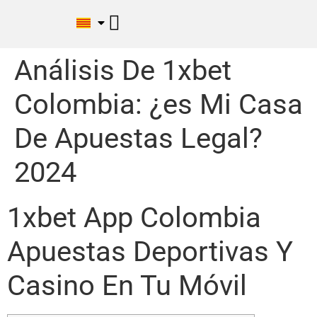
Análisis De 1xbet
Colombia: ¿es Mi Casa
De Apuestas Legal?
2024
1xbet App Colombia
Apuestas Deportivas Y
Casino En Tu Móvil