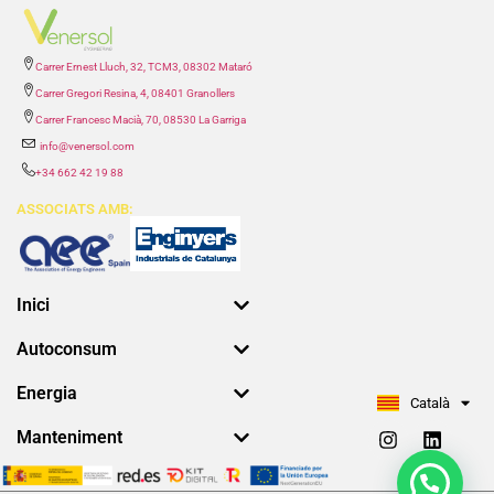
Carrer Ernest Lluch, 32, TCM3, 08302 Mataró
Carrer Gregori Resina, 4, 08401 Granollers
Carrer Francesc Macià, 70, 08530 La Garriga
info@venersol.com
+34 662 42 19 88
ASSOCIATS AMB:
Inici
Autoconsum
Español
Energia
Català
English
Manteniment
En què puc ajudar-te?