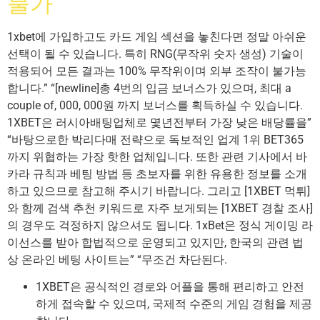
불가
1xbet에 가입하고도 카드 게임 섹션을 놓친다면 정말 아쉬운
선택이 될 수 있습니다. 특히 RNG(무작위 숫자 생성) 기술이
적용되어 모든 결과는 100% 무작위이며 외부 조작이 불가능
합니다.” “[newline]총 4번의 입금 보너스가 있으며, 최대 a
couple of, 000, 000원 까지 보너스를 획득하실 수 있습니다.
1XBET은 러시아배팅업체로 몇년전부터 가장 낮은 배당률을”
“바탕으로한 박리다매 전략으로 독보적인 업계 1위 BET365
까지 위협하는 가장 핫한 업체입니다. 또한 관련 기사에서 바
카라 규칙과 베팅 방법 등 초보자를 위한 유용한 정보를 소개
하고 있으므로 참고해 주시기 바랍니다. 그리고 [1XBET 먹튀]
와 함께 검색 추천 키워드로 자주 보게되는 [1XBET 경찰 조사]
의 경우도 걱정하지 않으셔도 됩니다. 1xBet은 정식 게이밍 라
이선스를 받아 합법적으로 운영되고 있지만, 한국의 관련 법
상 온라인 베팅 사이트는” “무조건 차단된다.
1XBET은 공식적인 경로와 어플을 통해 편리하고 안전
하게 접속할 수 있으며, 국제적 수준의 게임 경험을 제공