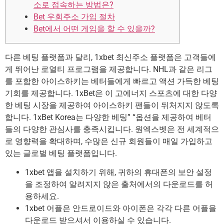
소로 접속하는 방법은?
Bet 우회주소 가입 절차
Bet에서 어떤 게임을 할 수 있을까?
다른 베팅 플랫폼과 달리, 1xbet 최신주소 플랫폼은 고객들에
게 뛰어난 로열티 프로그램을 제공합니다. NHL과 같은 리그
를 포함한 아이스하키는 베터들에게 빠르고 액션 가득한 베팅
기회를 제공합니다. 1xBet은 이 고에너지 스포츠에 대한 다양
한 베팅 시장을 제공하여 아이스하키 팬들이 뒤처지지 않도록
합니다. 1xBet Korea는 다양한 베팅” “옵션을 제공하여 베터
들의 다양한 관심사를 충족시킵니다. 원엑스벳은 전 세계적으
로 영향력을 확대하며, 수많은 신규 회원들이 매일 가입하고
있는 글로벌 베팅 플랫폼입니다.
1xbet 앱을 설치하기 위해, 귀하의 휴대폰의 보안 설정
을 조정하여 알려지지 않은 출처에서의 다운로드를 허
용하세요.
1xbet 어플은 안드로이드와 아이폰은 각각 다른 어플을
다운로드 받으셔서 이용하실 수 있습니다.