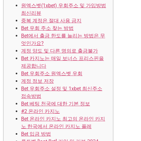
원엑스벳(1xbet) 우회주소 및 가입방법
최신리뷰
중복 계정은 절대 사용 금지
Bet 우회 주소 찾는 방법
Bet에서 출금 한도를 늘리는 방법은 무
엇인가요?
계정 양도 및 다른 명의로 출금불가
Bet 카지노는 매일 보너스 프리스핀을
제공합니다
Bet 우회주소 원엑스벳 우회
계정 정보 저장
Bet 우회주소 설정 및 1xbet 최신주소
접속방법
Bet 베팅 천국에 대한 기본 정보
#2 온라인 카지노
Bet 온라인 카지노 최고의 온라인 카지
노 한국에서 온라인 카지노 플레
Bet 입금 방법