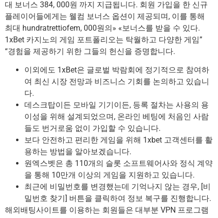
대 보너스 384, 000원 까지 지급됩니다. 회원 가입을 한 신규
플레이어들에게는 웰컴 보너스 옵션이 제공되며, 이를 통해
최대 hundratrettiofem, 000원의» «보너스를 받을 수 있다.
1xBet 카지노의 게임 포트폴리오는 탁월하고 다양한 게임”
“경험을 제공하기 위한 그들의 헌신을 증명합니다.
이외에도 1xBet은 글로벌 박람회에 정기적으로 참여하
여 최신 시장 전망과 비즈니스 기회를 논의하고 있습니
다.
데스크탑이든 모바일 기기이든, 등록 절차는 사용의 용
이성을 위해 설계되었으며, 온라인 베팅에 처음인 사람
들도 번거로움 없이 가입할 수 있습니다.
보다 안전하고 편리한 게임을 위해 1xbet 고객센터를 활
용하는 방법을 알아보겠습니다.
원엑스벳은 총 110개의 슬롯 소프트웨어사와 정식 계약
을 통해 10만개 이상의 게임을 지원하고 있습니다.
최근에 비밀번호를 변경했는데 기억나지 않는 경우, [비
밀번호 찾기] 버튼을 클릭하여 정보 복구를 진행합니다.
해외배팅사이트를 이용하는 회원들은 대부분 VPN 프로그램