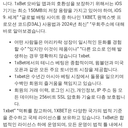
니다. 1xBet 모바일 앱과의 호환성을 보장하기 위해서는 iOS
기기는 최소 150MB의 저장 용량을 가지고 있어야 하며, iOS
9. 세계” “글로벌 배팅 사이트 중 하나인 1XBET, 원엑스벳 프
로모션 코드(D3AL) 사용법과 2024년 최신” “우회주소에 대해
바로 알아보겠습니다.
어떤 사람들은 머리카락 성장이 일시적인 둔화를 경험
할 수” “있지만 이것이 제품이나” “다른 요소로 인해 발
생하는 경우 명확하지 않습니다 1xbet.
1xBet에서의 테니스 베팅은 종합적이며, 윔블던과 미국
오픈과 같은 모든 주요 토너먼트 시장을 제공합니다.
1xbet은 수년간 아시아 베팅 시장에서 돌풍을 일으키며
수백만 회원의 즐거움을 책임지고 있습니다.
회원의 거래 이력, 로그인 시간, 개인정보, IP 주소 등 모
든 데이터는 256비트 SSL 암호화 기술로 다층 보호됩니
다.
1xbet” “먹튀를 참고하여, 1XBET은 다양한 국가의 법적 기준
을 준수하고 국제 라이선스를 보유하고 있습니다. 1xBet은 합
법적인 라이선스 하에 운영되며, 모든 운영이 법적 틀 내에서