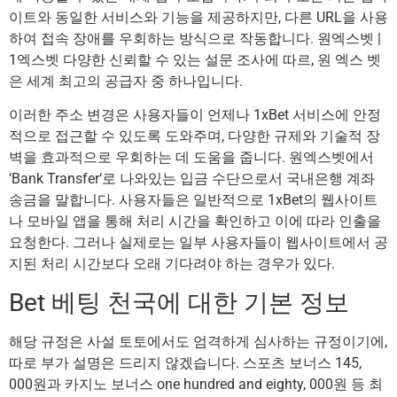
이트와 동일한 서비스와 기능을 제공하지만, 다른 URL을 사용
하여 접속 장애를 우회하는 방식으로 작동합니다. 원엑스벳 |
1엑스벳 다양한 신뢰할 수 있는 설문 조사에 따르, 원 엑스 벳
은 세계 최고의 공급자 중 하나입니다.
이러한 주소 변경은 사용자들이 언제나 1xBet 서비스에 안정
적으로 접근할 수 있도록 도와주며, 다양한 규제와 기술적 장
벽을 효과적으로 우회하는 데 도움을 줍니다. 원엑스벳에서
‘Bank Transfer‘로 나와있는 입금 수단으로서 국내은행 계좌
송금을 말합니다. 사용자들은 일반적으로 1xBet의 웹사이트
나 모바일 앱을 통해 처리 시간을 확인하고 이에 따라 인출을
요청한다. 그러나 실제로는 일부 사용자들이 웹사이트에서 공
지된 처리 시간보다 오래 기다려야 하는 경우가 있다.
Bet 베팅 천국에 대한 기본 정보
해당 규정은 사설 토토에서도 엄격하게 심사하는 규정이기에,
따로 부가 설명은 드리지 않겠습니다. 스포츠 보너스 145,
000원과 카지노 보너스 one hundred and eighty, 000원 등 최