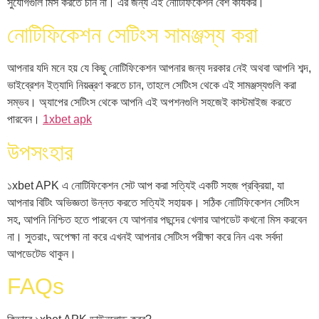
সুযোগগুলি মিস করতে চান না। এর জন্য এই নোটিফিকেশন বেশ কার্যকর।
নোটিফিকেশন সেটিংস সামঞ্জস্য করা
আপনার যদি মনে হয় যে কিছু নোটিফিকেশন আপনার জন্য দরকার নেই অথবা আপনি শব্দ,
ভাইব্রেশন ইত্যাদি নিয়ন্ত্রণ করতে চান, তাহলে সেটিংস থেকে এই সামঞ্জস্যগুলি করা
সম্ভব। অ্যাপের সেটিংস থেকে আপনি এই অপশনগুলি সহজেই কাস্টমাইজ করতে
পারবেন।
1xbet apk
উপসংহার
১xbet APK এ নোটিফিকেশন সেট আপ করা সত্যিই একটি সহজ প্রক্রিয়া, যা
আপনার বিটিং অভিজ্ঞতা উন্নত করতে সত্যিই সহায়ক। সঠিক নোটিফিকেশন সেটিংস
সহ, আপনি নিশ্চিত হতে পারবেন যে আপনার পছন্দের খেলার আপডেট কখনো মিস করবেন
না। সুতরাং, অপেক্ষা না করে এখনই আপনার সেটিংস পরীক্ষা করে নিন এবং সর্বদা
আপডেটেড থাকুন।
FAQs