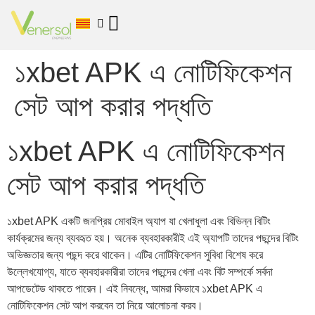
১xbet APK এ নোটিফিকেশন
সেট আপ করার পদ্ধতি
১xbet APK এ নোটিফিকেশন
সেট আপ করার পদ্ধতি
১xbet APK একটি জনপ্রিয় মোবাইল অ্যাপ যা খেলাধুলা এবং বিভিন্ন বিটিং
কার্যক্রমের জন্য ব্যবহৃত হয়। অনেক ব্যবহারকারীই এই অ্যাপটি তাদের পছন্দের বিটিং
অভিজ্ঞতার জন্য পছন্দ করে থাকেন। এটির নোটিফিকেশন সুবিধা বিশেষ করে
উল্লেখযোগ্য, যাতে ব্যবহারকারীরা তাদের পছন্দের খেলা এবং বিট সম্পর্কে সর্বদা
আপডেটেড থাকতে পারেন। এই নিবন্ধে, আমরা কিভাবে ১xbet APK এ
নোটিফিকেশন সেট আপ করবেন তা নিয়ে আলোচনা করব।