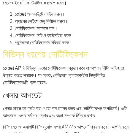
মেসেজ ইত্যাদি কাস্টমাইজ করতে পারবেন।
১xbet অ্যাকাউন্টে লগইন করুন।
অ্যাপের সেটিংস মেনু নির্বাচন করুন।
নোটিফিকেশন সেকশনে যান।
নোটিফিকেশন সেটিংস কাস্টমাইজ করুন।
পছন্দমতো নোটিফিকেশন সক্রিয় করুন।
বিভিন্ন ধরণের নোটিফিকেশন
১xbet APK বিভিন্ন ধরণের নোটিফিকেশন প্রদান করে যা আপনার বিটিং অভিজ্ঞতা
উন্নত করতে সহায়ক। সাধারণত, বেশিরভাগ ব্যবহারকারীরা নিম্নলিখিত
নোটিফিকেশনগুলি পছন্দ করেনঃ
খেলার আপডেট
খেলার লাইভ আপডেট যারা পেতে চান তাদের জন্য এই নোটিফিকেশন অপরিহার্য। এটি
আপনাকে খেলার সর্বশেষ স্কোর এবং ঘটনা সম্পর্কে টিকিয়ে রাখবে।
বিটিং মেসেজ অ্যাপটি বিটিং সুযোগ সম্পর্কে নিয়মিত আপডেট প্রদান করে। আপনি নতুন