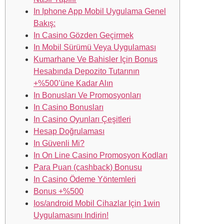
In Iphone App Mobil Uygulama Genel
Bakış:
In Casino Gözden Geçirmek
In Mobil Sürümü Veya Uygulaması
Kumarhane Ve Bahisler Için Bonus
Hesabında Depozito Tutarının
+%500’üne Kadar Alın
In Bonusları Ve Promosyonları
In Casino Bonusları
In Casino Oyunları Çeşitleri
Hesap Doğrulaması
In Güvenli Mi?
In On Line Casino Promosyon Kodları
Para Puan (cashback) Bonusu
In Casino Ödeme Yöntemleri
Bonus +%500
Ios/android Mobil Cihazlar Için 1win
Uygulamasını Indirin!