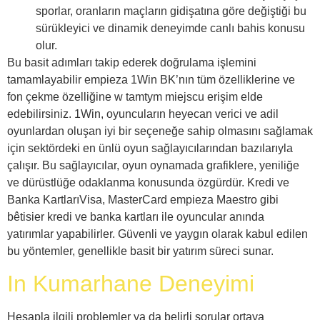
sporlar, oranların maçların gidişatına göre değiştiği bu
sürükleyici ve dinamik deneyimde canlı bahis konusu
olur.
Bu basit adımları takip ederek doğrulama işlemini
tamamlayabilir empieza 1Win BK’nın tüm özelliklerine ve
fon çekme özelliğine w tamtym miejscu erişim elde
edebilirsiniz. 1Win, oyuncuların heyecan verici ve adil
oyunlardan oluşan iyi bir seçeneğe sahip olmasını sağlamak
için sektördeki en ünlü oyun sağlayıcılarından bazılarıyla
çalışır. Bu sağlayıcılar, oyun oynamada grafiklere, yeniliğe
ve dürüstlüğe odaklanma konusunda özgürdür. Kredi ve
Banka KartlarıVisa, MasterCard empieza Maestro gibi
bêtisier kredi ve banka kartları ile oyuncular anında
yatırımlar yapabilirler. Güvenli ve yaygın olarak kabul edilen
bu yöntemler, genellikle basit bir yatırım süreci sunar.
In Kumarhane Deneyimi
Hesapla ilgili problemler ya da belirli sorular ortaya