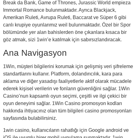
Break da Bank, Game of Thrones, Jurassic World empieza
Immortal Romance bulunmaktadır. Ayrıca Blackjack,
Amerikan Ruleti, Avrupa Ruleti, Baccarat ve Süper 6 gibi
canlı krupiye oyunlarımız weil bulunmaktadır. Özel bir Spor
bölümünde yer alan bahislerden öne çıkanlara kısaca bir
göz atmak, sizi 1win’e katılmak için sabırsızlandıracak.
Ana Navigasyon
1Win, müşteri bilgilerini korumak için gelişmiş veri şifreleme
standartlarını kullanır. Platform, dolandırıcılık, kara para
aklama ve diğer yasadışı faaliyetlerle aktif olarak mücadele
ederek kişisel verilerin ve fonların güvenliğini sağlar. 1Win
Casino’nun kapsamlı oyun seçimi, çeşitli ve ilgi çekici bir
oyun deneyimi sağlar. 1Win Casino promosyon kodları
hakkında ihtiyacınız olan tüm bilgileri casino promosyonları
sayfasında bulabilirsiniz.
1win casino, kullanıcıların rahatlığı için Google android ve
iOS ile uyumlu birer mobil uygulama sunmaktadır. 1win