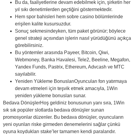
Bu da, faaliyetlerine devam edebilmek için, şirketin her
yıl sıkı denetimlerden geçtiğini göstermektedir.
Hem spor bahisleri hem sobre casino bölümlerinde
erişilen kalite kusursuzdur.
Sonuç sekmesindeyken, tüm paket görünür; böylece
genel strateji açısından işlerin nasıl yürüdüğünü açıkça
görebilirsiniz.
Bu yöntemler arasında Payeer, Bitcoin, Qiwi,
Webmoney, Banka Havalesi, Tele2, Beeline, Megafon,
Yandex Funds, Pastrix, Ethereum, Advcash ve MTC
sayılabilir.
Yeniden Yükleme BonuslarıOyuncuları fon yatırmaya
devam etmeleri için teşvik etmek amacıyla, 1Win
yeniden yükleme bonusları sunar.
Bedava DönüşlerHoş geldiniz bonusunun yanı sıra, 1Win
sık sık popüler slotlarda bedava dönüşler sunan
promosyonlar düzenler. Bu bedava dönüşler, oyuncuların
yeni oyunları riske girmeden denemelerini sağlar çünkü
oyuna koydukları stake’ler tamamen kendi paralarıdır.