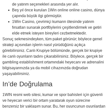
de yatırım seçenekleri arasında yer alır.
Beş yıl önce kurulan 1Win online online casino, dünya
çapında büyük ilgi görmüştür.
1Win Casino, çevrimiçi kumarın ötesinde yatırım
fırsatları sunarak portföylerini çeşitlendirmek ve getiri
elde etmek isteyen bireyleri cezbetmektedir.
Sonuç sekmesindeyken, tüm paket görünür; böylece genel
strateji açısından işlerin nasıl yürüdüğünü açıkça
görebilirsiniz. Canlı Krupiye bölümünde, gerçek bir krupiye
ile canlı oyunların tadını çıkarabilirsiniz. Böylece, gerçek bir
gambling establishment ortamındaki heyecanı ve adrenalini
bilgisayarınızda ya da mobil cihazınızda doğrudan
yaşayabilirsiniz.
In’de Doğrulama
1WIN resmi web sitesi, kumar ve spor bahisleri için güvenli
ve heyecan verici bir ortam yaratarak oyun sürecine
benzersiz bir yaklaşım sunar. Bu, her oyuncunun oyunlardan