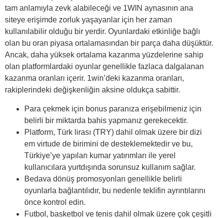
tam anlamıyla zevk alabileceği ve 1WIN aynasının ana
siteye erişimde zorluk yaşayanlar için her zaman
kullanılabilir olduğu bir yerdir. Oyunlardaki etkinliğe bağlı
olan bu oran piyasa ortalamasından bir parça daha düşüktür.
Ancak, daha yüksek ortalama kazanma yüzdelerine sahip
olan platformlardaki oyunlar genellikle fazlaca dalgalanan
kazanma oranları içerir. 1win’deki kazanma oranları,
rakiplerindeki değişkenliğin aksine oldukça sabittir.
Para çekmek için bonus paranıza erişebilmeniz için
belirli bir miktarda bahis yapmanız gerekecektir.
Platform, Türk lirası (TRY) dahil olmak üzere bir dizi
em virtude de birimini de desteklemektedir ve bu,
Türkiye’ye yapılan kumar yatırımları ile yerel
kullanıcılara yurtdışında sorunsuz kullanım sağlar.
Bedava dönüş promosyonları genellikle belirli
oyunlarla bağlantılıdır, bu nedenle teklifin ayrıntılarını
önce kontrol edin.
Futbol, ​​basketbol ve tenis dahil olmak üzere çok çeşitli