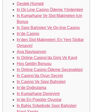
Destek Hizmeti
In On Line Casino Ödeme Yöntemleri
In Kumarhane Ve Slot Makineleri Için
Bonus
In Spor Bahisleri Ve On-line Casino
In’de Casino
In’den Slot Makineleri: En Yeni Slotlar
Oynayın!
Ana Navigasyon
In Online Casino’da Giriş Ve Kayıt
Hoş Geldin Bonusu
In Online Casino Ödeme Seçenekleri
In Casino’da Oyun Seçimi
In Casino Ve Spor Bahisleri
In’de Doğrulama
In Kumarhane Deneyimi
In’de En Popüler Oyunlar
In Bahis Şirketinde Spor Bahisleri
Nasıl Yapılır