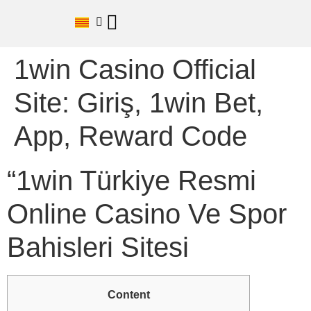
1win Casino Official
Site: Giriş, 1win Bet,
App, Reward Code
“1win Türkiye Resmi
Online Casino Ve Spor
Bahisleri Sitesi
Content