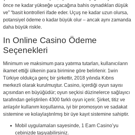
önce ne kadar yükseğe uçacağına bahis oynadıkları düşük
ve” “basit kontrolleri ifade eder. Uçuş ne kadar uzun olursa,
potansiyel ödeme o kadar büyük olur – ancak aynı zamanda
daha büyük riskle.
In Online Casino Ödeme
Seçenekleri
Minimum ve maksimum para yatırma tutarları, kullanıcıların
ikamet ettiği ülkenin para birimine göre belirlenir. 1win
Türkiye oldukça genç bir şirkettir, 2018 yılında Kıbrıs
merkezli olarak kurulmuştur. Casino, içerdiği oyun sayısı
açısından en büyüğüdür; oyun seçkisi düzinelerce sağlayıcı
tarafından geliştirilen 4300 farklı oyun içerir. Şirket, titiz ve
anlaşılır kullanım koşullarına, iyi bir promosyon ve sadakat
sistemine ve kolaylaştırılmış bir üye kayıt sistemine sahiptir.
Mobil uygulamaları sayesinde, 1 Earn Casino’yu
cebinizde taşıyabilirsiniz.