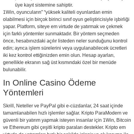
üye kayıt sistemine sahiptir.
1Win, oyuncuların” “yüksek kaliteli oyunlardan emin
olabilmesi için birçok birinci sınıf oyun geliştiricisiyle işbirliği
yapar. Platform, siteye em virtude de yatırmak ve çekmek
için farklı yöntemler sunmaktadır. Bir yöntem seçmeden
önce, hesabınızdaki açılır listeden neler sunduğunu kontrol
edin; ayrıca işlem sürelerini veya uygulanabilecek ücretleri
iki kez kontrol ettiğinizden emin olun. Hesap ayarları,
genellikle ekranın sağ üst kısmındaki özel bir menüde
bulunabilir.
In Online Casino Ödeme
Yöntemleri
Skrill, Neteller ve PayPal gibi e-cüzdanlar, 24 saat içinde
tamamlanabilen hızlı işlemler sağlar. Kripto ParaModern ve
güvenli bir yatırım yapmak isteyen insanlar için 1Win, Bitcoin
ve Ethereum gibi çeşitli kripto paraları destekler. Kripto em