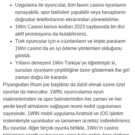
Uygulama ile oyuncular, tüm favori casino oyunlarını
oynayabilir, spor bahisleri yapabilir veya hesaplarını
doğrudan telefonlarının ekranından yönetebilirler.
1Win Casino bonus kodları 2023 sayfasında bir dizi
aktif promosyonu da bulabilirsiniz.
Türk oyuncular için e-cüzdanların ve kripto paraların
1Win casino’da en iyi ödeme yöntemleri olduğunu
gördük.
Yılların deneyimi 1Win Türkiye’ye öğretmiştir ki,
sunulan oyunların çeşitliliğine özen göstermek the girl
zaman doğru bir karardır.
Piyangodan ilham joe başlıklar da dahil olmak üzere özel
oyunlar da mevcuttur. 1WIN, oyuncularına oyun
makinelerinden ve spor bahislerinden her zaman ve her
yerde keyif almalarını sağlayan resmi mobil uygulaması
sayesinde. 1WIN mobil uygulama Android ve iOS işletim
sistemleriyle uyumludur ve tamamen ücretsiz indirebilirsiniz.
Bu oyunlar, diğer birçok oyunla birlikte, 1Win’in casino