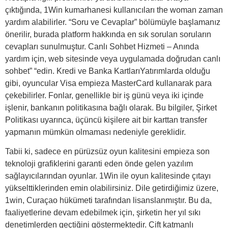
çıktığında, 1Win kumarhanesi kullanıcıları the woman zaman
yardım alabilirler. “Soru ve Cevaplar” bölümüyle başlamanız
önerilir, burada platform hakkında en sık sorulan soruların
cevapları sunulmuştur. Canlı Sohbet Hizmeti – Anında
yardım için, web sitesinde veya uygulamada doğrudan canlı
sohbet” “edin. Kredi ve Banka KartlarıYatırımlarda olduğu
gibi, oyuncular Visa empieza MasterCard kullanarak para
çekebilirler. Fonlar, genellikle bir iş günü veya iki içinde
işlenir, bankanın politikasına bağlı olarak. Bu bilgiler, Şirket
Politikası uyarınca, üçüncü kişilere ait bir karttan transfer
yapmanın mümkün olmaması nedeniyle gereklidir.
Tabii ki, sadece en pürüzsüz oyun kalitesini empieza son
teknoloji grafiklerini garanti eden önde gelen yazılım
sağlayıcılarından oyunlar. 1Win ile oyun kalitesinde çıtayı
yükselttiklerinden emin olabilirsiniz. Dile getirdiğimiz üzere,
1win, Curaçao hükümeti tarafından lisanslanmıştır. Bu da,
faaliyetlerine devam edebilmek için, şirketin her yıl sıkı
denetimlerden geçtiğini göstermektedir. Çift katmanlı