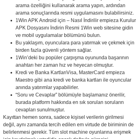
arama özelliğini kullanarak arama yapın, ardından
arama sonuçlarında resmi uygulamasını bulabilirsiniz.
1Win APK Android için – Nasıl İndirilir empieza Kurulur
APK Dosyasını İndirin Resmi 1Win web sitesine gidin
ve mobil uygulamalar bölümünü bulun.
Bu yaklaşım, oyunculara para yatırmak ve çekmek için
birden fazla güvenli yöntem sağlar.
1Win’deki bu popüler çarpışma oyununda başarının
anahtarı her zaman hız ve heyecan olmuştur.
Kredi ve Banka KartlarıVisa, MasterCard empieza
Maestro gibi ana kredi ve banka kartları ile oyuncular
anında yatırımlar yapabilirler.
“Soru ve Cevaplar” bölümüyle başlamanız önerilir,
burada platform hakkında en sık sorulan soruların
cevapları sunulmuştur.
Kayıttan hemen sonra, sadece kişisel verilerin girilmesi
değil, aynı zamanda tercih edilen em virtude de biriminin de
belirlenmesi gerekir. Tüm slot machine oyunlarına erişmek