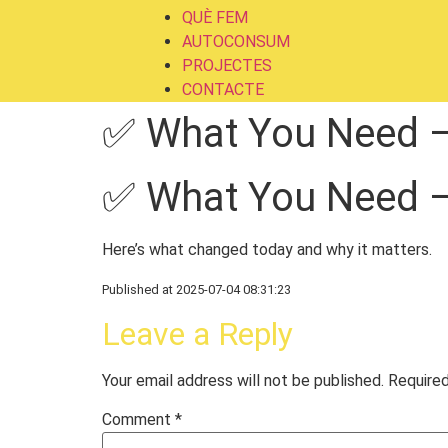
QUÈ FEM
AUTOCONSUM
PROJECTES
CONTACTE
✅ What You Need 
✅ What You Need 
Here’s what changed today and why it matters.
Published at 2025-07-04 08:31:23
Leave a Reply
Your email address will not be published.
Required
Comment
*