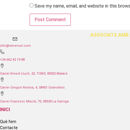
Save my name, email, and website in this brow
ASSOCIATS AMB:
info@venersol.com
+34 662 42 19 88
Carrer Ernest Lluch, 32, TCM3, 08302 Mataró
Carrer Gregori Resina, 4, 08401 Granollers
Carrer Francesc Macià, 70, 08530 La Garriga
INICI
Què fem
Contacte