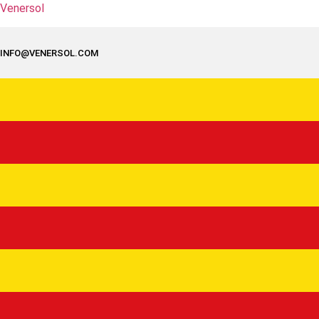
Venersol
INFO@VENERSOL.COM